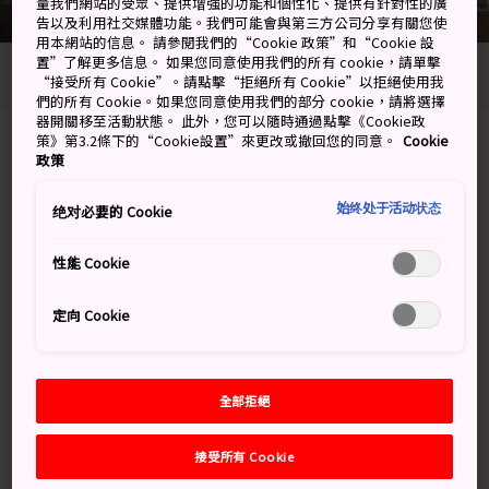
量我們網站的受眾、提供增強的功能和個性化、提供有針對性的廣
告以及利用社交媒體功能。我們可能會與第三方公司分享有關您使
用本網站的信息。 請參閱我們的“Cookie 政策”和“Cookie 設
置”了解更多信息。 如果您同意使用我們的所有 cookie，請單擊
“接受所有 Cookie”。請點擊“拒絕所有 Cookie”以拒絕使用我
Photo copyright: © NPTA
們的所有 Cookie。如果您同意使用我們的部分 cookie，請將選擇
器開關移至活動狀態。 此外，您可以隨時通過點擊《Cookie政
策》第3.2條下的“Cookie設置”來更改或撤回您的同意。
Cookie
5-3 Minamiyamate-machi, Nagasaki-shi,
政策
Nagasaki-ken
始终处于活动状态
绝对必要的 Cookie
在 Google 地圖上檢視
性能 Cookie
取得轉乘資訊
定向 Cookie
關鍵字
地圖
全部拒絕
© NPTA
接受所有 Cookie