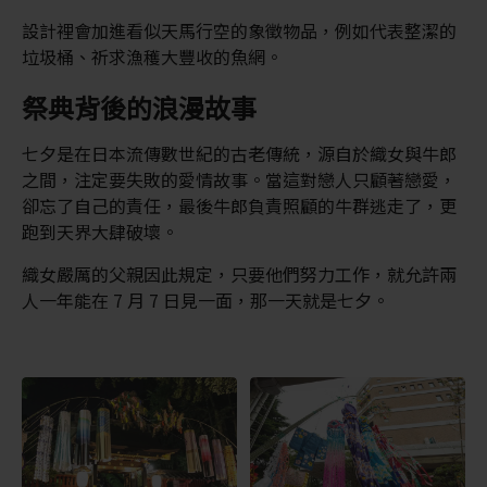
設計裡會加進看似天馬行空的象徵物品，例如代表整潔的
垃圾桶、祈求漁穫大豐收的魚網。
祭典背後的浪漫故事
七夕是在日本流傳數世紀的古老傳統，源自於織女與牛郎
之間，注定要失敗的愛情故事。當這對戀人只顧著戀愛，
卻忘了自己的責任，最後牛郎負責照顧的牛群逃走了，更
跑到天界大肆破壞。
織女嚴厲的父親因此規定，只要他們努力工作，就允許兩
人一年能在 7 月 7 日見一面，那一天就是七夕。