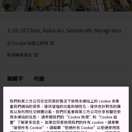
1-10-10 Chuo, Aoba-ku, Sendai-shi, Miyagi-ken
在 Google 地圖上檢視
取得轉乘資訊
關鍵字
地圖
©Sendai Tanabata Festival Support Association
我們和第三方公司在您同意的情況下使用本網站上的 cookie 來衡
量我們網站的受眾、提供增強的功能和個性化、提供有針對性的廣
比羅密歐與茱麗葉的故事更古
告以及利用社交媒體功能。我們可能會與第三方公司分享有關您使
用本網站的信息。 請參閱我們的“Cookie 政策”和“Cookie 設
老，源於一對天界戀人的盛大祭
置”了解更多信息。 如果您同意使用我們的所有 cookie，請單擊
“接受所有 Cookie”。請點擊“拒絕所有 Cookie”以拒絕使用我