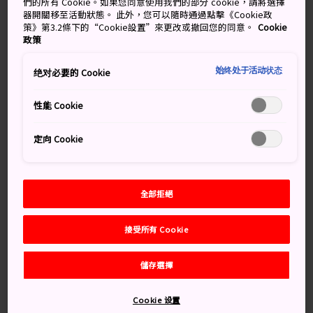
典
們的所有 Cookie。如果您同意使用我們的部分 cookie，請將選擇
器開關移至活動狀態。 此外，您可以隨時通過點擊《Cookie政
策》第3.2條下的“Cookie設置”來更改或撤回您的同意。
Cookie
七夕的古老傳說，相傳比羅密歐與茱麗葉的年代更遠。七
政策
夕是關於織女與牛郎這對不幸戀人的故事。
始终处于活动状态
绝对必要的 Cookie
這個最盛大的七夕季是於八月初在仙台舉辦，遊客會穿上
精美浴衣，在掛滿鮮艷大型手工彩幡的商店街裡漫步參
性能 Cookie
觀。
定向 Cookie
別錯過
全部拒絕
數公尺高的大型彩幡
接受所有 Cookie
儲存選擇
交通方式
Cookie 设置