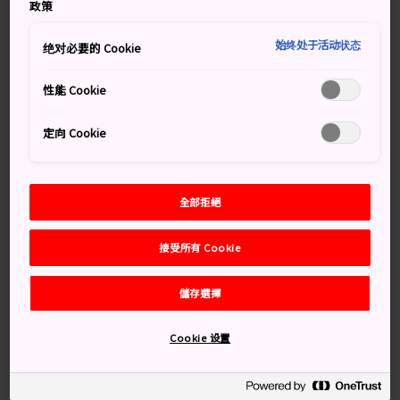
個佛像的臉，寧靜地注視著大海，當中包括了佛陀的臉。
政策
150 年前，吹浦海禪寺一位名叫寬海的主持，為了紀念失
始终处于活动状态
绝对必要的 Cookie
蹤的漁夫和船員，於是提出創作這些雕刻作品的想法，為
出海人員祈求平安後。百多年過去了，這些無聲的守護者
性能 Cookie
每天依然注視著海上的船隻穿梭來往。
定向 Cookie
別錯過
全部拒絕
22 座紀念當地罹難漁民的獨特雕像
接受所有 Cookie
七月下旬的年度紀念活動，以及晚間的雕像點亮
儀式
儲存選擇
從見晴瞭望丘眺望雕像美景
Cookie 设置
交通方式