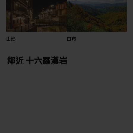
山形
白布
鄰近 十六羅漢岩