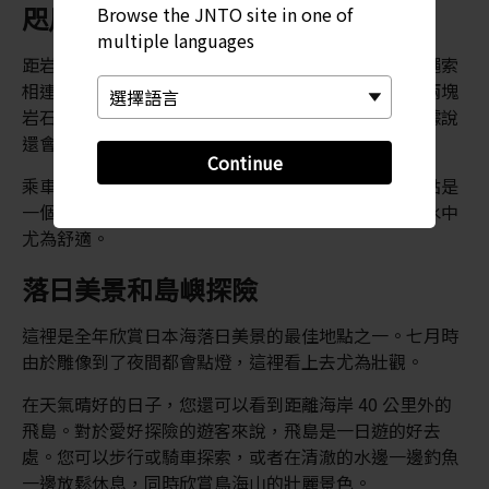
咫尺之遙的知名景點
Browse the JNTO site in one of
multiple languages
距岩灘五分鐘距離，即可來到出羽二見，這是兩塊用繩索
相連的岩石。從五月到八月經常會可以看見，太陽在兩塊
岩石之間落下的風景。除了是一道美不勝收的風景，據說
還會給人帶來好運。
Continue
乘車前行五分鐘即可到達釜磯海灘，這裡最知名的景點是
一個從沙子下面湧出的小型清泉。夏季站在涼爽的泉水中
尤為舒適。
落日美景和島嶼探險
這裡是全年欣賞日本海落日美景的最佳地點之一。七月時
由於雕像到了夜間都會點燈，這裡看上去尤為壯觀。
在天氣晴好的日子，您還可以看到距離海岸 40 公里外的
飛島。對於愛好探險的遊客來說，飛島是一日遊的好去
處。您可以步行或騎車探索，或者在清澈的水邊一邊釣魚
一邊放鬆休息，同時欣賞鳥海山的壯麗景色。