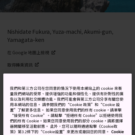
Nishidate Fukura, Yuza-machi, Akumi-gun,
Yamagata-ken
在 Google 地圖上檢視
取得轉乘資訊
關鍵字
地圖
我們和第三方公司在您同意的情況下使用本網站上的 cookie 來衡
量我們網站的受眾、提供增強的功能和個性化、提供有針對性的廣
告以及利用社交媒體功能。我們可能會與第三方公司分享有關您使
用本網站的信息。 請參閱我們的“Cookie 政策”和“Cookie 設
紀念海上罹難者的岩上佛像
置”了解更多信息。 如果您同意使用我們的所有 cookie，請單擊
“接受所有 Cookie”。請點擊“拒絕所有 Cookie”以拒絕使用我
們的所有 Cookie。如果您同意使用我們的部分 cookie，請將選擇
在日本海海岸，東北地方最高的火山鳥海山腳下，有著一
器開關移至活動狀態。 此外，您可以隨時通過點擊《Cookie政
個寧靜而神秘的景點，稱為十六羅漢岩。岩石上雕刻著 22
策》第3.2條下的“Cookie設置”來更改或撤回您的同意。
Cookie