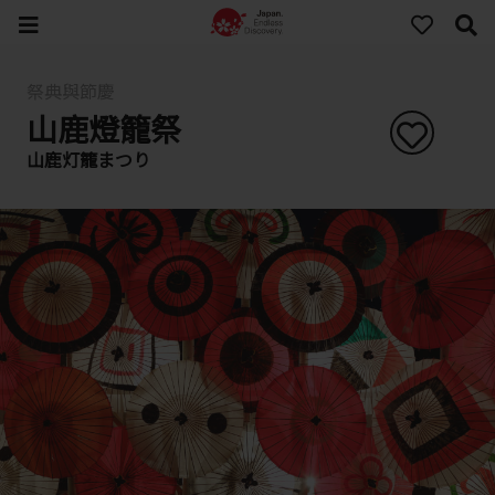
祭典與節慶
山鹿燈籠祭
山鹿灯籠まつり