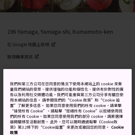
196 Yamaga, Yamaga-shi, Kumamoto-ken
在 Google 地圖上檢視
取得轉乘資訊
關鍵字
地圖
我們和第三方公司在您同意的情況下使用本網站上的 cookie 來衡
量我們網站的受眾、提供增強的功能和個性化、提供有針對性的廣
告以及利用社交媒體功能。我們可能會與第三方公司分享有關您使
用藝術品點亮山鹿夜空
用本網站的信息。 請參閱我們的“Cookie 政策”和“Cookie 設
置”了解更多信息。 如果您同意使用我們的所有 cookie，請單擊
“接受所有 Cookie”。請點擊“拒絕所有 Cookie”以拒絕使用我
熊本縣
的夏季充滿各種祭典與活動，當中以山鹿燈籠祭
們的所有 Cookie。如果您同意使用我們的部分 cookie，請將選擇
最為盛大。
器開關移至活動狀態。 此外，您可以隨時通過點擊《Cookie政
策》第3.2條下的“Cookie設置”來更改或撤回您的同意。
Cookie
政策