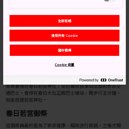
別錯過
全部拒絕
許多遊客難得有機會體驗的傳統表演藝術
接受所有 Cookie
展示正統的古代服裝
儲存選擇
Cookie 设置
交通方式
祭典會場在春日若宮神社；從近鐵奈良車站出發的奈良交
通巴士，會停在春日大社正殿巴士總站，再步行五分鐘，
就能抵達若宮神社。
春日若宮御祭
這個祭典最初是為了祈求健康、驅除流行疾病，之後才開