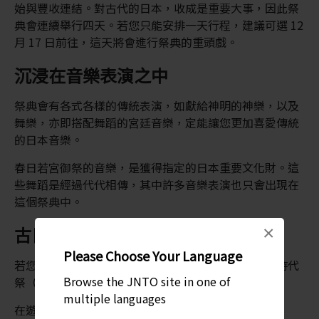
始與豐收連結。對古代的日本，收成是重要大事，因此祭
典會連續舉行四天。若您只能安排一天行程，建議可選 12
月 17 日前往，這天將會進行祭典的重頭戲。
沉浸在音樂表演之中
祭典會有各式各樣的傳統表演，如獻給神明的神樂，以及
舞樂，亦即搭配舞蹈的宮廷音樂，定能讓您更加喜愛傳統
的日本音樂。
春日若宮御祭的音樂，是獲得指定的日本重要文化財。這
些舞蹈是經過代代相傳，其中許多音樂表演也只會出現在
這個祭典中。
×
古日本時尚
Please Choose Your Language
若您對舊時代的服飾與文化有興趣，絕不能錯過這個時代
Browse the JNTO site in one of
祭（即各時代遊行）。
multiple languages
在遊行中，從平安時代（794 - 1185 年）到江戶時代