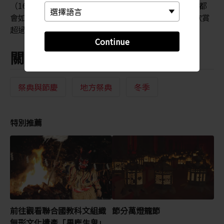
（1603 - 1868 年），各主要時代的風俗、禮儀與服裝都
會如實複製。這個難得機會能讓人在一個地方，同時欣賞
超過 1,000 年的藝術與文化。
Continue
關鍵字
祭典與節慶
地方祭典
冬季
特別推薦
前往觀看聯合國教科文組織
節分萬燈籠節
無形文化遺產「男鹿生鬼」