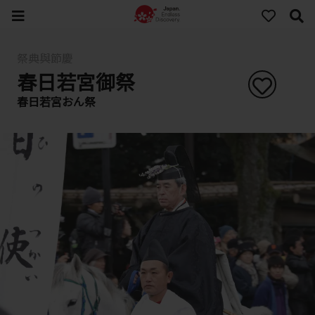
祭典與節慶
春日若宮御祭
春日若宮おん祭