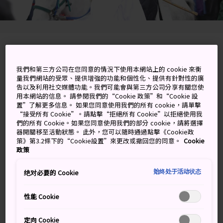
160 Kasugano-cho, Nara-shi, Nara-ken
我們和第三方公司在您同意的情況下使用本網站上的 cookie 來衡
在 Google 地圖上檢視
量我們網站的受眾、提供增強的功能和個性化、提供有針對性的廣
告以及利用社交媒體功能。我們可能會與第三方公司分享有關您使
取得轉乘資訊
用本網站的信息。 請參閱我們的“Cookie 政策”和“Cookie 設
置”了解更多信息。 如果您同意使用我們的所有 cookie，請單擊
“接受所有 Cookie”。請點擊“拒絕所有 Cookie”以拒絕使用我
們的所有 Cookie。如果您同意使用我們的部分 cookie，請將選擇
關鍵字
地圖
器開關移至活動狀態。 此外，您可以隨時通過點擊《Cookie政
策》第3.2條下的“Cookie設置”來更改或撤回您的同意。
Cookie
政策
重返幕府時代的日本
始终处于活动状态
绝对必要的 Cookie
這個深受喜愛的冬季祭典源於 12 世紀，是在 12 月 15 日
性能 Cookie
到 18 日舉行。以多彩多姿的傳統與正統服裝為特色，藉
機觀看許多日本不同時代的文化。
定向 Cookie