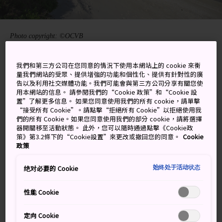
Photo copyright: ©OCVB
我們和第三方公司在您同意的情況下使用本網站上的 cookie 來衡
Aka, Zamami, Shimajiri-gun, Okinawa-ken
量我們網站的受眾、提供增強的功能和個性化、提供有針對性的廣
告以及利用社交媒體功能。我們可能會與第三方公司分享有關您使
在 Google 地圖上檢視
用本網站的信息。 請參閱我們的“Cookie 政策”和“Cookie 設
置”了解更多信息。 如果您同意使用我們的所有 cookie，請單擊
“接受所有 Cookie”。請點擊“拒絕所有 Cookie”以拒絕使用我
取得轉乘資訊
們的所有 Cookie。如果您同意使用我們的部分 cookie，請將選擇
器開關移至活動狀態。 此外，您可以隨時通過點擊《Cookie政
策》第3.2條下的“Cookie設置”來更改或撤回您的同意。
Cookie
政策
關鍵字
地圖
始终处于活动状态
绝对必要的 Cookie
優美的阿嘉島海灘，感人至深的
性能 Cookie
愛情故事
定向 Cookie