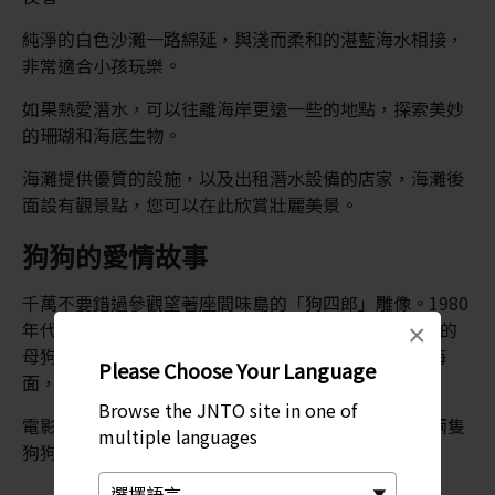
純淨的白色沙灘一路綿延，與淺而柔和的湛藍海水相接，
非常適合小孩玩樂。
如果熱愛潛水，可以往離海岸更遠一些的地點，探索美妙
的珊瑚和海底生物。
海灘提供優質的設施，以及出租潛水設備的店家，海灘後
面設有觀景點，您可以在此欣賞壯麗美景。
狗狗的愛情故事
千萬不要錯過參觀望著座間味島的「狗四郎」雕像。1980
年代，狗四郎與座間味島上一隻名為瑪麗琳 (Marilyn) 的
×
母狗相愛了，這讓牠每天都會遊過兩島之間的三公里海
Please Choose Your Language
面，去看望瑪麗琳。
Browse the JNTO site in one of
電影《好想見瑪麗琳》(Marilyn Ni Aitai) 就是根據這兩隻
multiple languages
狗狗的愛情故事改編而成。