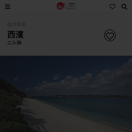
自然美景
西濱
ニシ浜