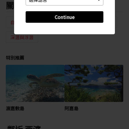
關鍵字
Continue
自然美景
海灘
島嶼活動
主要海灘
深潛與浮潛
特別推薦
渡嘉敷島
阿嘉島