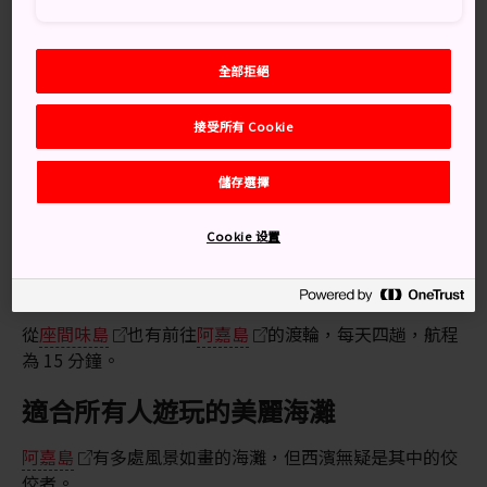
前往
阿嘉島
的東北海岸，這裡有綿延一公里的美麗沙
灘，被稱為西濱海灘。
無論對於初學者還是經驗豐富的玩家，浮潛都是在這片天
全部拒絕
堂般的海灘歡度精彩時光的最佳方式。
接受所有 Cookie
交通方式
儲存選擇
可搭乘渡輪到達 阿嘉島。
高速渡輪會從
那霸
的泊港開往
阿嘉島
，每天一或兩
Cookie 设置
趟，航程大約 50 分鐘。每天還有一趟汽車輪渡，航程為
90 分鐘。
從
座間味島
也有前往
阿嘉島
的渡輪，每天四趟，航程
為 15 分鐘。
適合所有人遊玩的美麗海灘
阿嘉島
有多處風景如畫的海灘，但西濱無疑是其中的佼
佼者。