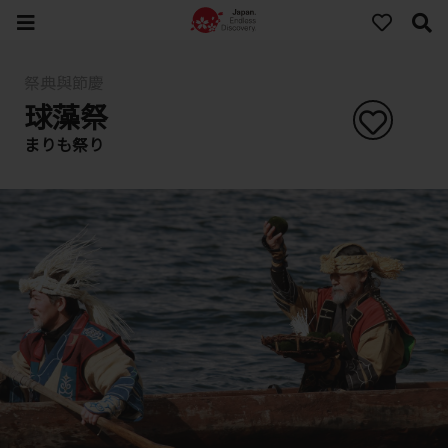
祭典與節慶
球藻祭
まりも祭り