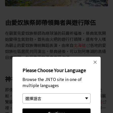
由愛奴族祭師帶領舞者與遊行隊伍
在觀賞完愛奴族祭師為綠球藻的莊嚴祈福後，祭典氣氛開
始變得生氣勃勃，首先由火把的遊行打頭陣，還有令人嘆
為觀止的愛奴族傳統舞蹈表演，由來自
北海道
各地的愛
奴族社區居民共同演出。祭典過後，可以到阿寒湖的高級
日式旅館，在星空下的溫泉享受泡湯。
×
Please Choose Your Language
神祕的綠球藻
Browse the JNTO site in one of
multiple languages
即使您無法在十月前往阿寒湖，還是能搭乘舒適的觀光
船，前往位於阿寒湖北部小島上的釧路市阿寒湖綠球藻展
覽觀察中心參觀綠球藻。在更偏遠的
阿寒摩周國立公園
裡，擁有許多漂亮景點以及迷人的野生動植物，亦值得一