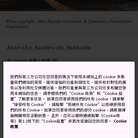
Photo copyright: Akan Tourism Association & Community Development
Organization
Akan-cho, Kushiro-shi, Hokkaido
在 Google 地圖上檢視
取得轉乘資訊
我們和第三方公司在您同意的情況下使用本網站上的 cookie 來衡
量我們網站的受眾、提供增強的功能和個性化、提供有針對性的廣
告以及利用社交媒體功能。我們可能會與第三方公司分享有關您使
用本網站的信息。 請參閱我們的“Cookie 政策”和“Cookie 設
關鍵字
地圖
置”了解更多信息。 如果您同意使用我們的所有 cookie，請單擊
“接受所有 Cookie”。請點擊“拒絕所有 Cookie”以拒絕使用我
們的所有 Cookie。如果您同意使用我們的部分 cookie，請將選擇
與眾不同的祭典，紀念阿寒湖的
器開關移至活動狀態。 此外，您可以隨時通過點擊《Cookie政
策》第3.2條下的“Cookie設置”來更改或撤回您的同意。
Cookie
奇妙綠球藻
政策