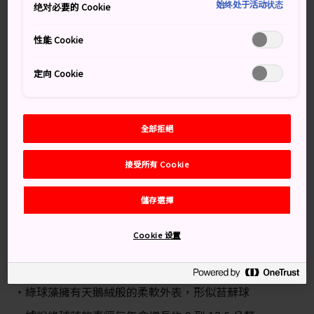
始终处于活动状态
绝对必要的 Cookie
綠球藻祭源於 1950 年，當時是為了鼓勵民眾幫忙拯救阿
寒湖裡瀕危的綠球藻而舉行。每年秋天，這個祭典持續吸
性能 Cookie
引著遊客觀賞。這個難得的機會，能讓您親眼觀賞原住民
愛奴人的傳統服裝以及傳統歌曲。
定向 Cookie
交通方式
全部拒絕
阿寒湖距離釧路機場 60 公里。從釧路車站出發，可以自
行開車或搭乘巴士。「球藻祭」將沿著阿寒湖溫泉街的主
接受所有 Cookie
要街道舉行。
釧路車站至釧路機場均有往返巴士可供搭乘。從釧路車
儲存選擇
站，搭乘巴士到阿寒湖巴士中心站下車，步行五分鐘，就
能到達阿寒湖溫泉街。
Cookie 设置
知識補給站
綠球藻擁有天鵝絨般的柔軟外表，形似苔蘚球