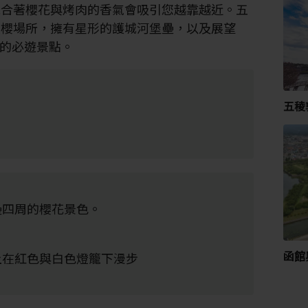
混合著櫻花與烤肉的香氣會吸引您越靠越近。五
賞櫻場所，擁有星形的護城河堡壘，以及展望
的必遊景點。
五稜
壘四周的櫻花景色。
函館
上在紅色與白色燈籠下漫步