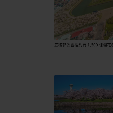
五稜郭公園裡約有 1,500 棵櫻花