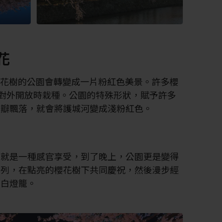
花
 棵櫻花樹的公園會轉變成一片粉紅色美景。許多櫻
公園對外開放時栽種。公園的特殊形狀，賦予許多
花瓣飄落，就會將護城河變成淺粉紅色。
裡就是一種感官享受，到了晚上，公園更是變得
行列，在點亮的櫻花樹下共同慶祝，然後漫步經
、白燈籠。