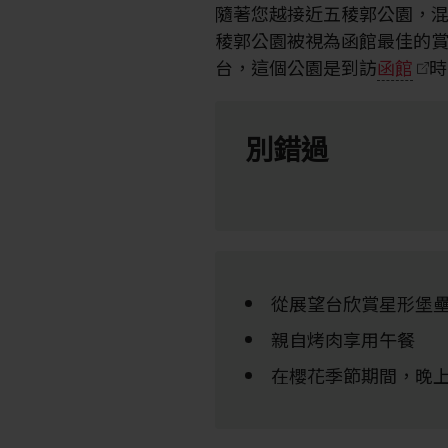
隨著您越接近五稜郭公園，
稜郭公園被視為函館最佳的
台，這個公園是到訪
函館
時
別錯過
從展望台欣賞星形堡
親自烤肉享用午餐
在櫻花季節期間，晚