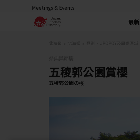
Meetings & Events
最新
北海道
北海道
登別、UPOPOY及周邊區域
祭典與節慶
五稜郭公園賞櫻
五稜郭公園の桜