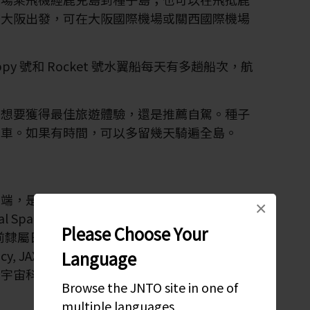
從大阪出發，可在大阪國際機場或關西國際機場
py 號和 Rocket 號水翼船每天有多趟船次，航
但想要獲得最佳旅遊體驗，還是推薦自駕。種子
踏車。如果有時間，可以多留幾天騎遍全島。
南端，是日本最重要的太空發展設施。中心由日
×
ace Development Agency of Japan,
Please Choose Your
，目前隸屬日本宇宙航空研究開發機關 (Japan
Language
n Agency, JAXA) 。如果您對太空探索感興趣，可以去
的宇宙科技館。
Browse the JNTO site in one of
multiple languages