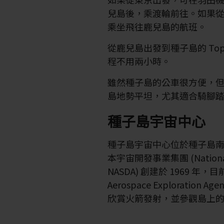
兒島後，乘渡輪前往。如果
乘坐飛往鹿兒島的航班。
從鹿兒島出發到種子島的 Top
程不用兩小時。
雖然種子島的公車很方便，
島地勢平坦，尤其適合騎腳
種子島宇宙中心
種子島宇宙中心位於種子島
本宇宙開發事業集團 (National Sp
NASDA) 創建於 1969 年
Aerospace Exploratio
欣賞火箭發射，並參觀島上