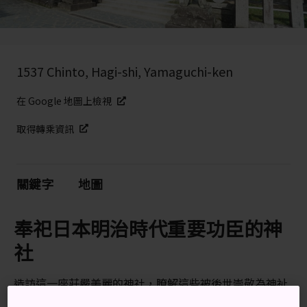
1537 Chinto, Hagi-shi, Yamaguchi-ken
在 Google 地圖上檢視
取得轉乘資訊
關鍵字
地圖
奉祀日本明治時代重要功臣的神
社
造訪這一座莊嚴美麗的神社，瞭解這些被後世崇敬為神祉
的歷史人物生平。吉田松陰 (1830–1859) 是一位極具遠見