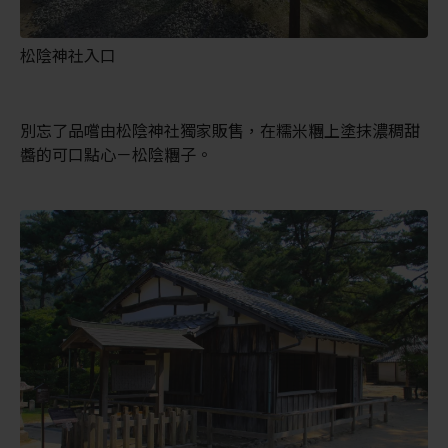
松陰神社入口
別忘了品嚐由松陰神社獨家販售，在糯米糰上塗抹濃稠甜
醬的可口點心－松陰糰子。