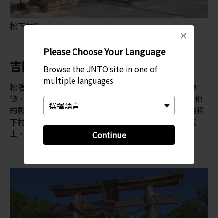
松下村塾
×
Please Choose Your Language
吉田松陰何許人也？
Browse the JNTO site in one of
multiple languages
松陰神社是以吉田松陰為名。吉田松陰是荻市的精神象
徵，他在 1859 年因其革命思維而遭到幕府處死，不過他
的影響卻十分深遠。這一位學問淵博的武士曾在附近的松
下村塾傳道授業，教授出一群推動日本現代化的年輕武
士，因而流芳百世。
Continue