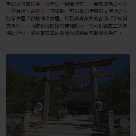
吉田松陰的其中一位學生「伊藤博文」，後來成為日本第
一任首相。在
荻市
停留時，可以造訪伊藤博文兒時居住
的茅草屋「伊藤博文故居」以及美侖美奐的官邸「伊藤博
文舊宅」，兩處都位於松陰神社附近。您可以請志工導遊
協助指引，或在東荻車站的觀光諮詢處索取觀光手冊。