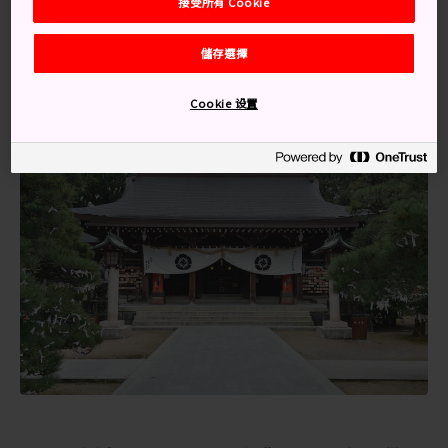
小時即可抵達東荻車站。從車站步行約 20 分鐘即可抵達
接受所有 Cookie
松陰神社。此外，可在車站附近租借自行車，騎車（約 10
分鐘）前往神社，或搭乘計程車（約 5 分鐘）。
儲存選擇
Cookie 设置