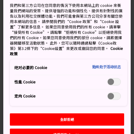
的武士，曾經在松陰神社旁的松下村塾授課。
我們和第三方公司在您同意的情況下使用本網站上的 cookie 來衡
量我們網站的受眾、提供增強的功能和個性化、提供有針對性的廣
他對於日本以外世界充滿好奇，進而影響了日本近代歷史
告以及利用社交媒體功能。我們可能會與第三方公司分享有關您使
用本網站的信息。 請參閱我們的“Cookie 政策”和“Cookie 設
的發展，許多他曾教導過的年輕武士，在明治時代 (1868–
置”了解更多信息。 如果您同意使用我們的所有 cookie，請單擊
1912) 紛紛成為推動日本革新的重要功臣。
“接受所有 Cookie”。請點擊“拒絕所有 Cookie”以拒絕使用我
們的所有 Cookie。如果您同意使用我們的部分 cookie，請將選擇
知識補給站
器開關移至活動狀態。 此外，您可以隨時通過點擊《Cookie政
策》第3.2條下的“Cookie設置”來更改或撤回您的同意。
Cookie
政策
松下村塾被聯合國教科文組織列入世界遺產
伊藤博文的故居就在附近
始终处于活动状态
绝对必要的 Cookie
您可以順道參觀附近的東光寺
性能 Cookie
交通方式
定向 Cookie
可搭乘火車或巴士前往
萩市
，然後步行、騎自行車或搭
計程車前往。
全部拒絕
從新山口站出發，搭乘 Super 萩號直達巴士，車程約 1 個