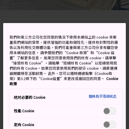
1-15-23 Jonai, Saga-shi, Saga-ken
我們和第三方公司在您同意的情況下使用本網站上的 cookie 來衡
在 Google 地圖上檢視
量我們網站的受眾、提供增強的功能和個性化、提供有針對性的廣
告以及利用社交媒體功能。我們可能會與第三方公司分享有關您使
取得轉乘資訊
用本網站的信息。 請參閱我們的“Cookie 政策”和“Cookie 設
置”了解更多信息。 如果您同意使用我們的所有 cookie，請單擊
“接受所有 Cookie”。請點擊“拒絕所有 Cookie”以拒絕使用我
們的所有 Cookie。如果您同意使用我們的部分 cookie，請將選擇
器開關移至活動狀態。 此外，您可以隨時通過點擊《Cookie政
關鍵字
地圖
策》第3.2條下的“Cookie設置”來更改或撤回您的同意。
Cookie
政策
佐賀的歷史、文化和藝術瑰寶
始终处于活动状态
绝对必要的 Cookie
佐賀縣立美術館位於佐賀城對面，1970 年首次開放，致力
性能 Cookie
於宣傳佐賀的歷史與文化。欣賞趣味展品，包括佐賀動植
物、捕魚工具等考古文物、工藝品、佛教藝術和日本刀
定向 Cookie
劍。