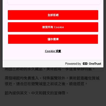
交通方式
全部拒絕
位於佐賀城的對街。
接受所有 Cookie
在佐賀站乘坐開往博物館前站或佐賀電視台前站的巴士；
或者搭乘計程車 15 分鐘即可到達。
儲存選擇
美術館展品
Cookie 设置
佐賀縣立美術館與佐賀縣立藝術博物館比鄰而立，收藏豐
富的現代與當代藝術展品，包括佐賀縣知名西方風格畫家
岡田三郎助的永久藏品。美術館每一季還會舉辦特展。
兩個場館均免費進入，特殊展覽除外。美術館距離佐賀城
很近，適合您在遊覽城堡之前或之後，順道逛逛。
館內提供英文、中文和韓文的宣傳冊。