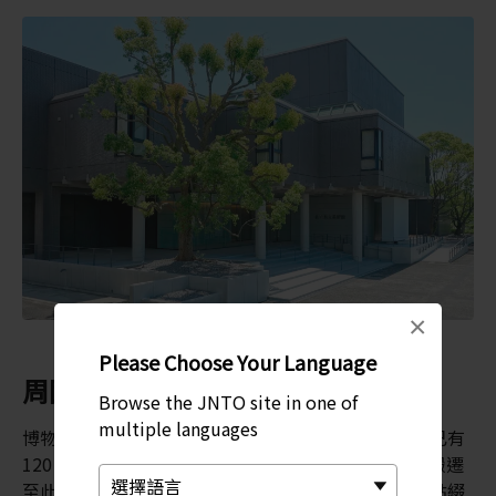
×
Please Choose Your Language
周圍景點
Browse the JNTO site in one of
multiple languages
博物館外有一家名叫「Seikeian」的日本茶館，以及已有
120 年歷史的岡田三郎助工作室。這間工作室從東京搬遷
至此，後經修復而成。設施四周是寧靜的公園，園內點綴