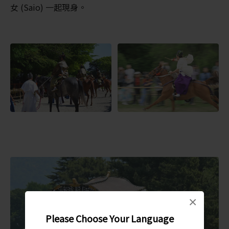
女 (Saio) 一起現身。
×
Please Choose Your Language