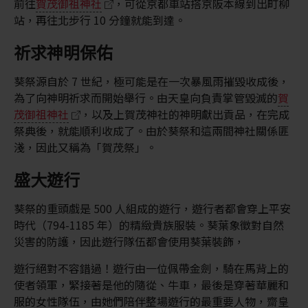
前往
賀茂御祖神社
，可從京都車站搭京阪本線到出町柳
站，再往北步行 10 分鐘就能到達。
祈求神明保佑
葵祭源自於 7 世紀，極可能是在一次暴風雨摧毀收成後，
為了向神明祈求而開始舉行。由天皇向負責掌管毀滅的
賀
茂御祖神社
，以及上賀茂神社的神明獻出貢品，在完成
祭典後，就能順利收成了。由於葵祭和這兩間神社關係匪
淺，因此又稱為「賀茂祭」。
盛大遊行
葵祭的重頭戲是 500 人組成的遊行，遊行者都會穿上平安
時代（794-1185 年）的精緻貴族服裝。葵葉象徵對自然
災害的防護，因此遊行隊伍都會使用葵葉裝飾，
遊行絕對不容錯過！遊行由一位佩帶金劍，騎在馬背上的
使者領軍，緊接著是他的隨從、牛車，最後是穿著華麗和
服的女性隊伍，由她們陪伴整場遊行的最重要人物，齋皇