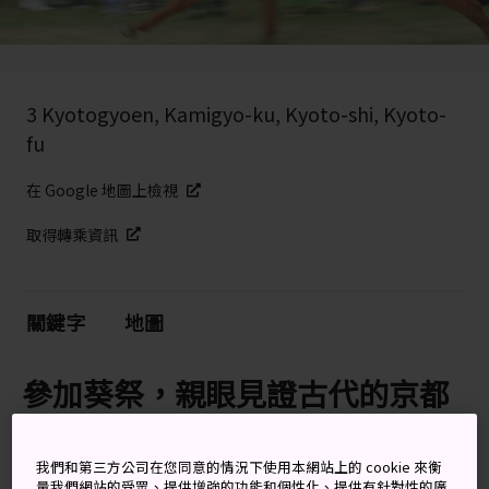
3 Kyotogyoen, Kamigyo-ku, Kyoto-shi, Kyoto-
fu
在 Google 地圖上檢視
取得轉乘資訊
關鍵字
地圖
參加葵祭，親眼見證古代的京都
風情
我們和第三方公司在您同意的情況下使用本網站上的 cookie 來衡
每年 5 月 15 日，葵祭會在京都市中心舉行。 這個春天舉
量我們網站的受眾、提供增強的功能和個性化、提供有針對性的廣