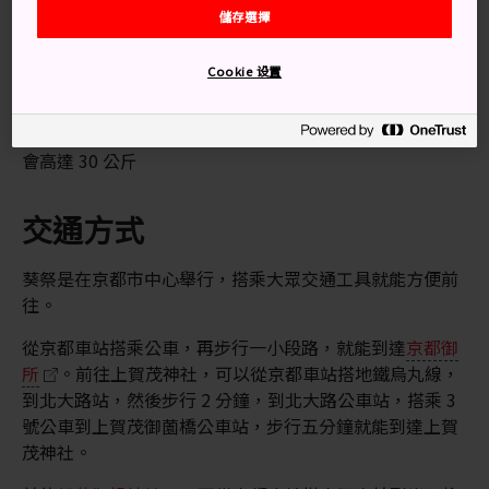
知識補給站
儲存選擇
每年會有約 500 人穿著平安時代（794-1185 年）的服
Cookie 设置
裝參加遊行。
齋皇女 (Saio) 是祭典的主要角色，她穿的絲質和服重量
會高達 30 公斤
交通方式
葵祭是在京都市中心舉行，搭乘大眾交通工具就能方便前
往。
從京都車站搭乘公車，再步行一小段路，就能到達
京都御
所
。前往上賀茂神社，可以從京都車站搭地鐵烏丸線，
到北大路站，然後步行 2 分鐘，到北大路公車站，搭乘 3
號公車到上賀茂御薗橋公車站，步行五分鐘就能到達上賀
茂神社。