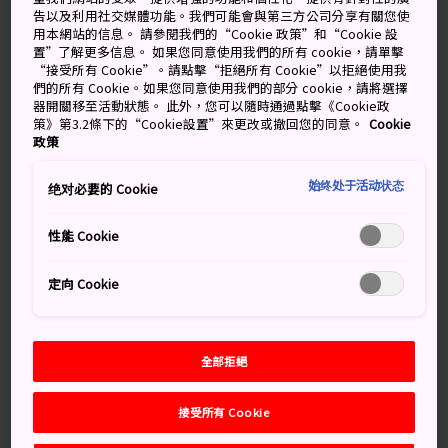
行的祭典，連同
祇園祭
與
時代祭
合稱京都三大祭，讓
告以及利用社交媒體功能。我們可能會與第三方公司分享有關您使
用本網站的信息。 請參閱我們的“Cookie 政策”和“Cookie 設
人能窺看京都在歷史上的黃金時代，並有機會欣賞在地人
置”了解更多信息。 如果您同意使用我們的所有 cookie，請單擊
穿上古裝的模樣。
“接受所有 Cookie”。請點擊“拒絕所有 Cookie”以拒絕使用我
們的所有 Cookie。如果您同意使用我們的部分 cookie，請將選擇
器開關移至活動狀態。 此外，您可以隨時通過點擊《Cookie政
策》第3.2條下的“Cookie設置”來更改或撤回您的同意。
Cookie
政策
始终处于活动状态
绝对必要的 Cookie
性能 Cookie
定向 Cookie
全部拒絕
接受所有 Cookie