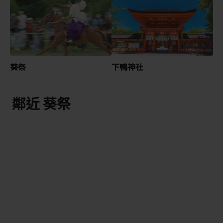
葵祭
下鴨神社
鄰近 葵祭