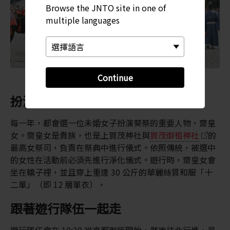
Browse the JNTO site in one of
multiple languages
Continue
扮演最高的女祭司角色
每一年，都會選一位未婚女子扮演葵祭的重要人物，齋皇
女。齋皇女是貴族，也是上賀茂神社與
賀茂御祖神社
的
最高女祭司，負責在祭典中進行儀式。依照傳統，被選中
的女性在活動前必須先進行淨化儀式。遊行時，齋皇女會
坐在轎子裡，並且穿上重達 30 公斤的華麗絲質和服「十
二單」（即 12 層單衣），
跟著遊行隊伍一起走
遊行隊伍會在 10:30 從京都御所開始，然後往北行進，最