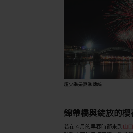
煙火季是夏季傳統
錦帶橋與綻放的櫻
若在 4 月的早春時節來到
山