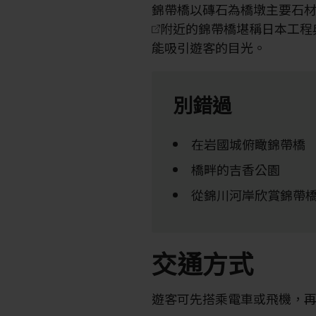
錦帶橋以磚石為橋墩主要石
附近的錦帶橋堪稱日本工程
能吸引遊客的目光。
別錯過
在岩國城俯瞰錦帶橋
橋畔的吉香公園
從錦川河岸欣賞錦帶
交通方式
遊客可先搭乘電車或飛機，