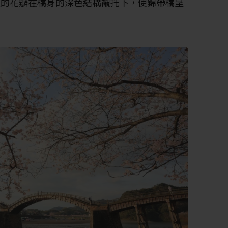
紅的花瓣在橋身的深色結構襯托下，使錦帶橋呈