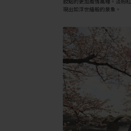
妝點的更加風情萬種。淡粉
現出如浮世繪般的景象。