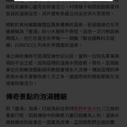
啟程前讓身心靈完全恢復活力。村裡幾乎每間旅館都提供
各自的溫泉浴池，另外還有多處公共浴池供大眾使用。
相較於其他範圍廣闊且風景優美的溫泉，若是錯過位在河
邊被稱為「壺湯」的小木屋倒不奇怪。浴池一次只夠容納
兩個人，但它也是全世界唯一一個獲「聯合國教科文組
織」(UNESCO) 列為世界遺產的溫泉。
湯之峰的傳奇可追溯至幾世紀以前。當時一位知名軍事將
領的不治之症，因為這裡的溫泉水而痊癒。現在，這個故
事也在歌舞伎戲劇與宗教經書裡永久流傳。傳說這裡的神
奇泉水每天會變色達七次之多。遠道而來的遊客都能在泡
湯後恢復活力。
傳奇景點的泡湯體驗
到「壺湯」泡湯，已成為前往參拜
熊野本宮大社
之旅的
重要行程，因其傳說中的療癒力量已經廣為人知。溫泉水
具有療效的故事也一直廣為流傳。正因與熊野古道的關