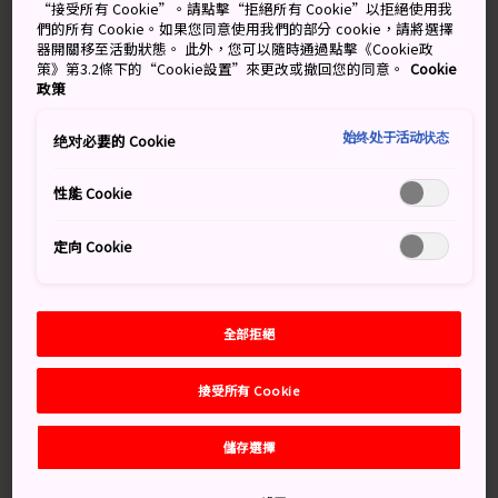
“接受所有 Cookie”。請點擊“拒絕所有 Cookie”以拒絕使用我
湯之峰溫泉位於偏僻的山村，被視為日本最古老的溫泉鎮
們的所有 Cookie。如果您同意使用我們的部分 cookie，請將選擇
之一。
器開關移至活動狀態。 此外，您可以隨時通過點擊《Cookie政
策》第3.2條下的“Cookie設置”來更改或撤回您的同意。
Cookie
隱身在
和歌山
的紀伊山裡，這裡的飯店及旅館長久以來便
政策
為
熊野古道
的旅人們提供服務，讓登山客能短暫休息、
停歇。全身浸泡在湯之峰的溫泉裡，身心全面舒緩放鬆。
始终处于活动状态
绝对必要的 Cookie
性能 Cookie
定向 Cookie
全部拒絕
©Tanabe City Tourism Promotion Division
接受所有 Cookie
儲存選擇