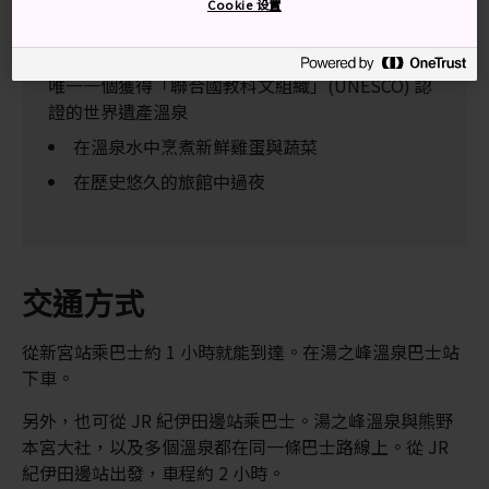
別錯過
Cookie 设置
壺湯 (Tsuboyu) 的私人泡湯經驗：這是全世界
唯一一個獲得「聯合國教科文組織」(UNESCO) 認
證的世界遺產溫泉
在溫泉水中烹煮新鮮雞蛋與蔬菜
在歷史悠久的旅館中過夜
交通方式
從新宮站乘巴士約 1 小時就能到達。在湯之峰溫泉巴士站
下車。
另外，也可從 JR 紀伊田邊站乘巴士。湯之峰溫泉與熊野
本宮大社，以及多個溫泉都在同一條巴士路線上。從 JR
紀伊田邊站出發，車程約 2 小時。