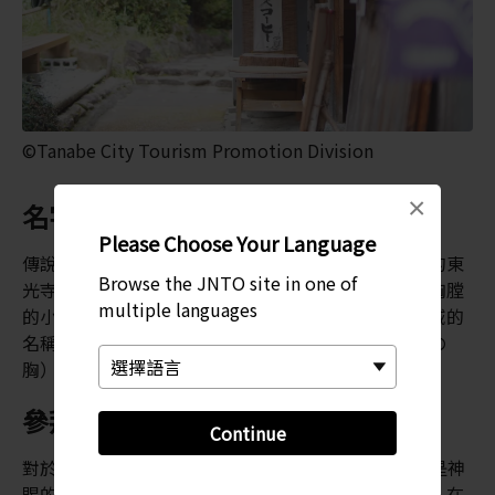
©Tanabe City Tourism Promotion Division
×
名字背後的故事
Please Choose Your Language
傳說中，村中具有療效的溫泉水乃來自藥師佛。當地的東
Browse the JNTO site in one of
光寺的藥師佛雕像。只要細心觀察力，即可看到佛像胸膛
multiple languages
的小孔。傳說中，溫泉水就是從這個小孔湧出，這區域的
名稱也由此而來：湯之峰的日文是「Yunomune（湯の
胸）」，即是「胸口小孔」。
參拜者休息站
Continue
對於
熊野古道
上的眾多參拜者而言，這區的溫泉水是神
賜的祝福。在這裡，參拜者可以充分休息、泡泡溫泉，在