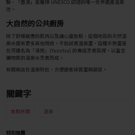
聯，「壺湯」是獲得 UNESCO 認證的唯一世界遺產溫泉
池。
大自然的公共廚房
除了舒緩疲憊的肌肉以及讓心靈放鬆，這個地區的天然溫
泉水還有更多其他用途。不妨試煮溫泉蛋，這種半熟蛋是
在河邊名為「湯筒」(Yuzutsu) 的專設烹煮區裡，以富含
礦物質的溫泉水烹煮而成。
有間商店在溫泉附近，方便遊客採買蛋與蔬菜。
關鍵字
放鬆休閒
溫泉
特別推薦