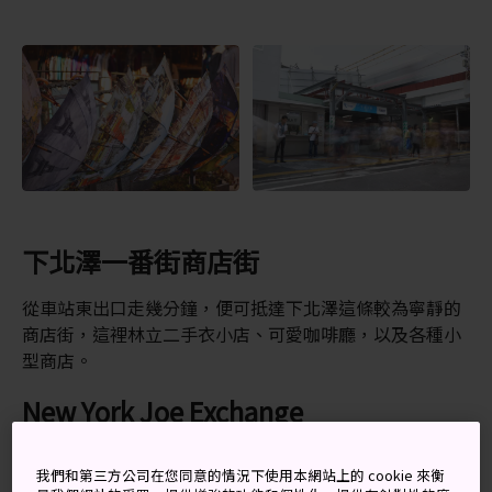
下北澤一番街商店街
從車站東出口走幾分鐘，便可抵達下北澤這條較為寧靜的
商店街，這裡林立二手衣小店、可愛咖啡廳，以及各種小
型商店。
New York Joe Exchange
該地區有一間知名的復古服裝店 New York Joe
我們和第三方公司在您同意的情況下使用本網站上的 cookie 來衡
Exchange，位於一番街。這家店晚上經常擠滿了時尚達