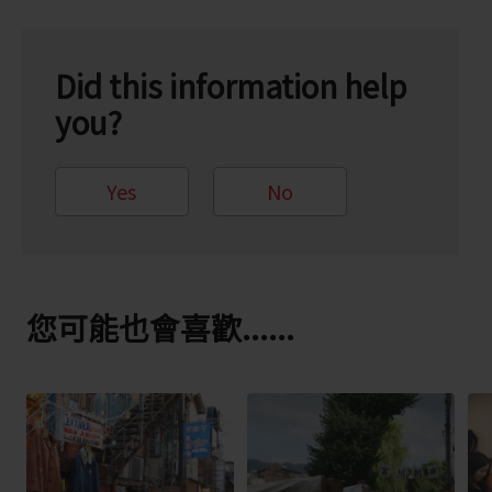
Did this information help
you?
Yes
No
您可能也會喜歡......