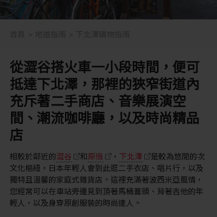
首頁
地道指南
下北澤購物指南
從澀谷搭火車一小段時間，便可
抵達下北澤，那裡的狹窄街道內
充斥著二手商店、音樂展演空
間、潮流咖啡廳，以及時尚精品
店
相較於鄰近的
澀谷
和
原宿
，
下北澤
是較為悠閒的次
文化樞紐，日本年輕人會到此逛二手衣店、唱片行，以及
獨特且溫馨的家庭式雜貨店。這裡充滿著波西米亞風情，
您經常可以在車站旁邊見到頂著馬桶蓋頭、背著吉他的年
輕人，以及身穿原創服裝的時尚達人。