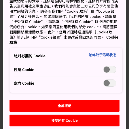
量我們網站的受眾、提供增強的功能和個性化、提供有針對性的廣
人，等著出售他們不需要的衣服。這裡的衣服價格不會超
告以及利用社交媒體功能。我們可能會與第三方公司分享有關您使
過一萬日圓，而且有源源不絕的賣家，所以商店的庫存衣
用本網站的信息。 請參閱我們的“Cookie 政策”和“Cookie 設
置”了解更多信息。 如果您同意使用我們的所有 cookie，請單擊
物經常更新，另外由於年輕的店員精通時尚，因此店內衣
“接受所有 Cookie”。請點擊“拒絕所有 Cookie”以拒絕使用我
物絕不會落伍過時。就如店名所說的，如果有時間和多餘
們的所有 Cookie。如果您同意使用我們的部分 cookie，請將選擇
的衣物，您也可用舊衣兌換店內積分。
器開關移至活動狀態。 此外，您可以隨時通過點擊《Cookie政
策》第3.2條下的“Cookie設置”來更改或撤回您的同意。
Cookie
政策
Bear Pond Espresso
始终处于活动状态
绝对必要的 Cookie
在 New York Joe 所在街道的斜對面，有一間時尚小巧的
Bear Pond Espresso 咖啡廳，那裡供應單一莊園咖啡、濃
性能 Cookie
縮咖啡與拿鐵咖啡。咖啡師對咖啡充滿熱情，而品質優異
的咖啡就是最好的證明。
定向 Cookie
Jet Set
這家唱片行備有各種音樂類型的唱片，但較多是浩室、鐵
全部拒絕
克諾與靈魂樂。務必前往瞧瞧他們的私房日本流行金曲 12
與 7 吋限量版唱片。
接受所有 Cookie