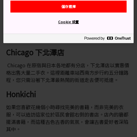
東洋百貨店
儲存選擇
從車站東出口走兩分鐘，便會抵達這塊如同大型洞穴的購
Cookie 设置
物王國，這裡滿是小飾品店鋪與二手商店。許多飾品配件
都是手工製造，而獨特的古著衣物，能為您的衣櫃增添不
少波西米亞風情。
Chicago 下北澤店
Chicago 在原宿與日本各地都有分店，下北澤店以實惠價
格出售大量二手衣。這裡距離車站西南方步行約五分鐘路
程，您只需沿著下北澤最熱鬧的街道走去便可抵達。
Honkichi
如果您喜歡花幾個小時尋找完美的書籍，而非完美的衣
服，可以造訪這家位於區民會館右側的書店。店內的牆都
擺滿書籍，而這種古色古香的氣氛，會讓古書愛好者深陷
其中。