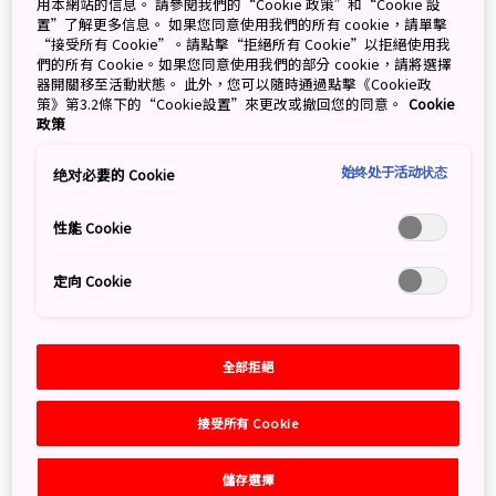
用本網站的信息。 請參閱我們的“Cookie 政策”和“Cookie 設
籠，人們稱之為「睡魔像」。內側使用燈泡點亮，色彩
置”了解更多信息。 如果您同意使用我們的所有 cookie，請單擊
“接受所有 Cookie”。請點擊“拒絕所有 Cookie”以拒絕使用我
艷麗的睡魔像一個接一個地出現在夜晚的街道上，由人
們的所有 Cookie。如果您同意使用我們的部分 cookie，請將選擇
力抬著前進遊行，除了能體驗日本祭典文化外，同時還
器開關移至活動狀態。 此外，您可以隨時通過點擊《Cookie政
能欣賞藝術作品這一點也極具魅力。
策》第3.2條下的“Cookie設置”來更改或撤回您的同意。
Cookie
政策
睡魔像、音樂、舞蹈三要素融為一體的
始终处于活动状态
绝对必要的 Cookie
讓人熱血沸騰的祭典
性能 Cookie
定向 Cookie
全部拒絕
接受所有 Cookie
儲存選擇