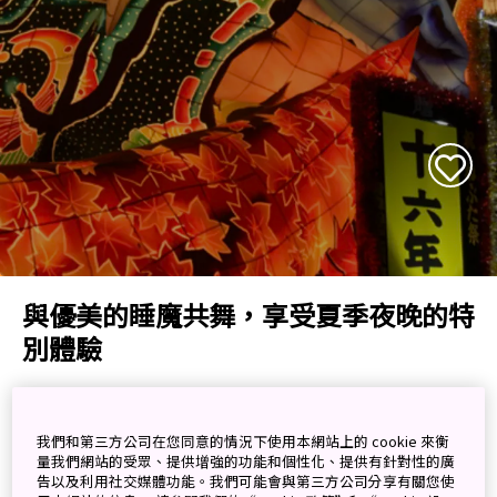
與優美的睡魔共舞，享受夏季夜晚的特
別體驗
「青森睡魔祭」是青森市內一年之中最熱鬧的夏季祭
典，在8月2日至8月7日之間舉辦，每年吸引約300萬遊
我們和第三方公司在您同意的情況下使用本網站上的 cookie 來衡
量我們網站的受眾、提供增強的功能和個性化、提供有針對性的廣
客前來。
告以及利用社交媒體功能。我們可能會與第三方公司分享有關您使
祭典的主角是一種模仿武士製成的人偶型巨大花車燈