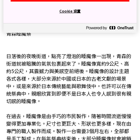
Cookie 设置
青森睡魔祭
日落後的夜晚街道，點亮了燈泡的睡魔像一出現，青森的
街道就被暄騰的氣氛包裹起來了。睡魔像寬約9公尺、高
約5公尺，其震撼力與美感空前絕後。睡魔像的設計主題
各式各樣，大部分來源於中國或日本的古老文獻的場景
中，或是來源於日本傳統藝能與歌舞伎中。也許可以在傳
統祭典中，親眼欣賞到即便不是日本人也令人感到很有親
切感的睡魔像。
在過去，睡魔像是由手巧的市民製作，隨著時間流逝慢慢
變得更加專業化。尺寸也更巨大、形狀也更多樣，現在由
專門的職人製作而成。製作一台需要3個月左右，全部都
是手工製成。在每年祭典結束後，大部分睡魔像就會被銷