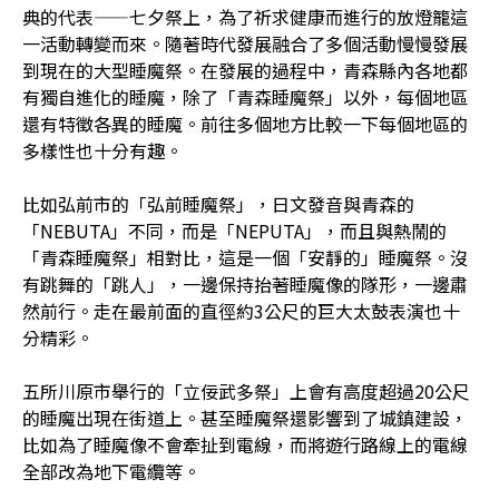
典的代表——七夕祭上，為了祈求健康而進行的放燈籠這
一活動轉變而來。隨著時代發展融合了多個活動慢慢發展
到現在的大型睡魔祭。在發展的過程中，青森縣內各地都
有獨自進化的睡魔，除了「青森睡魔祭」以外，每個地區
還有特徵各異的睡魔。前往多個地方比較一下每個地區的
多樣性也十分有趣。
比如弘前市的「弘前睡魔祭」，日文發音與青森的
「NEBUTA」不同，而是「NEPUTA」，而且與熱鬧的
「青森睡魔祭」相對比，這是一個「安靜的」睡魔祭。沒
有跳舞的「跳人」，一邊保持抬著睡魔像的隊形，一邊肅
然前行。走在最前面的直徑約3公尺的巨大太鼓表演也十
分精彩。
五所川原市舉行的「立佞武多祭」上會有高度超過20公尺
的睡魔出現在街道上。甚至睡魔祭還影響到了城鎮建設，
比如為了睡魔像不會牽扯到電線，而將遊行路線上的電線
全部改為地下電纜等。