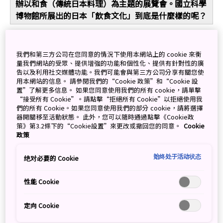
辦以和食（傳統日本料理）為主題的展覽會。國立科學
博物館所展出的日本「飲食文化」到底是什麼樣的呢？
生活文化與自然環境孕育出的和食
我們和第三方公司在您同意的情況下使用本網站上的 cookie 來衡
量我們網站的受眾、提供增強的功能和個性化、提供有針對性的廣
2013年聯合國教科文組織將和食列為世界無形文化遺產。
告以及利用社交媒體功能。我們可能會與第三方公司分享有關您使
繼「法國的美食術」、「墨西哥的傳統料理」、「土耳其
用本網站的信息。 請參閱我們的“Cookie 政策”和“Cookie 設
Kashkak（麥粥）的傳統料理」等之後，作為「和食；日
置”了解更多信息。 如果您同意使用我們的所有 cookie，請單擊
“接受所有 Cookie”。請點擊“拒絕所有 Cookie”以拒絕使用我
本人的傳統飲食文化」而登錄的和食。聯合國教科文組織
們的所有 Cookie。如果您同意使用我們的部分 cookie，請將選擇
認定為世界無形文化遺產的重點是什麼呢？
器開關移至活動狀態。 此外，您可以隨時通過點擊《Cookie政
策》第3.2條下的“Cookie設置”來更改或撤回您的同意。
Cookie
政策
始终处于活动状态
绝对必要的 Cookie
性能 Cookie
定向 Cookie