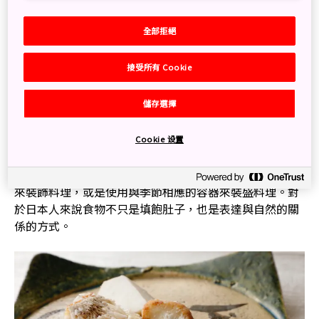
全部拒絕
接受所有 Cookie
照片提供 文化廳
儲存選擇
和食誕生的背景與日本的風土息息相關。日本是一個四面
環海、南北狹長的島國，擁有豐富的山林、河流等自然環
境，自古以來即發展出了烹飪各式食材的文化。
Cookie 设置
而且透過飲食來表現季節變幻，因此使用當季花卉或葉子
來裝飾料理，或是使用與季節相應的容器來裝盛料理。對
於日本人來說食物不只是填飽肚子，也是表達與自然的關
係的方式。