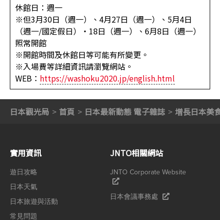
休館日：週一
※但3月30日（週一）、4月27日（週一）、5月4日
（週一/國定假日）・18日（週一）、6月8日（週一）
照常開館
※開館時間及休館日等可能有所變更。
※入場費等詳細資訊請瀏覽網站。
WEB：
https://washoku2020.jp/english.html
日本觀光局
首頁
日本最新動態 電子雜誌
增長日本美
實用資訊
JNTO相關網站
遊日攻略
JNTO Corporate Website
日本天氣
日本會議事務處
日本旅遊與活動
常見問題