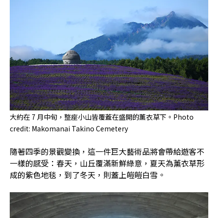
大約在 7 月中旬，整座小山皆覆蓋在盛開的薰衣草下。Photo
credit: Makomanai Takino Cemetery
隨著四季的景觀變換，這一件巨大藝術品將會帶給遊客不
一樣的感受：春天，山丘覆滿新鮮綠意，夏天為薰衣草形
成的紫色地毯，到了冬天，則蓋上皚皚白雪。