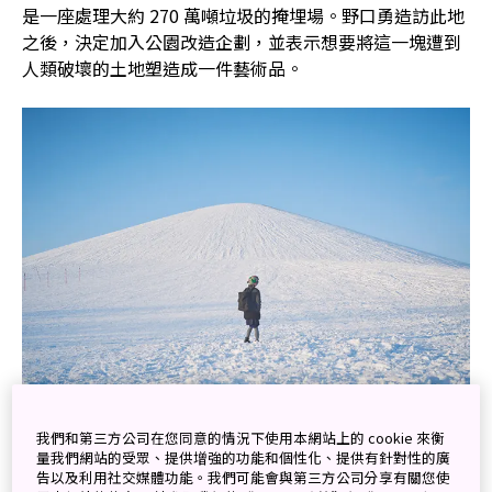
是一座處理大約 270 萬噸垃圾的掩埋場。野口勇造訪此地
之後，決定加入公園改造企劃，並表示想要將這一塊遭到
人類破壞的土地塑造成一件藝術品。
莫埃來山是以不可燃廢棄物及施工廢土打造而成。
我們和第三方公司在您同意的情況下使用本網站上的 cookie 來衡
量我們網站的受眾、提供增強的功能和個性化、提供有針對性的廣
野口勇在看過公園前，就一直希望能以大地為材料創造出
告以及利用社交媒體功能。我們可能會與第三方公司分享有關您使