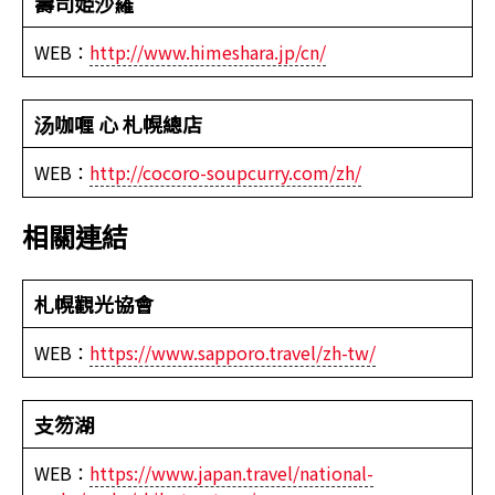
壽司姫沙羅
WEB：
http://www.himeshara.jp/cn/
汤咖喱 心 札幌總店
WEB：
http://cocoro-soupcurry.com/zh/
相關連結
札幌觀光協會
WEB：
https://www.sapporo.travel/zh-tw/
支笏湖
WEB：
https://www.japan.travel/national-