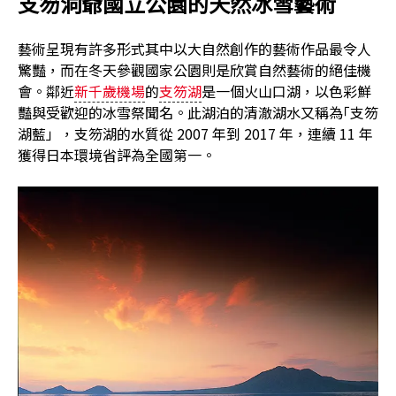
支笏洞爺國立公園的天然冰雪藝術
藝術呈現有許多形式其中以大自然創作的藝術作品最令人
驚豔，而在冬天參觀國家公園則是欣賞自然藝術的絕佳機
會。鄰近
新千歲機場
的
支笏湖
是一個火山口湖，以色彩鮮
豔與受歡迎的冰雪祭聞名。此湖泊的清澈湖水又稱為｢支笏
湖藍」，支笏湖的水質從 2007 年到 2017 年，連續 11 年
獲得日本環境省評為全國第一。