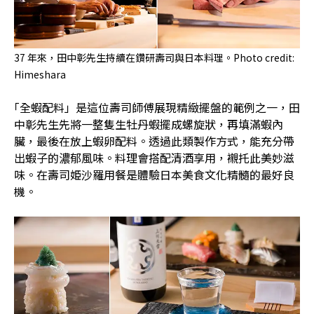
37 年來，田中彰先生持續在鑽研壽司與日本料理。Photo credit:
Himeshara
｢全蝦配料」是這位壽司師傅展現精緻擺盤的範例之一，田
中彰先生先將一整隻生牡丹蝦擺成螺旋狀，再填滿蝦內
臟，最後在放上蝦卵配料。透過此類製作方式，能充分帶
出蝦子的濃郁風味。料理會搭配清酒享用，襯托此美妙滋
味。在壽司姫沙羅用餐是體驗日本美食文化精髓的最好良
機。