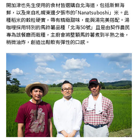
開加津也先生使用的食材皆選購自北海道，包括新鮮海
鮮，以及來自札幌東邊夕張市的｢Nanatsuboshi」米。此
種稻米的穀粒硬實，帶有精緻甜味，能與湯完美搭配。湯
咖哩採用特別的馬鈴薯品種「北海50號」且是由契作農民
專為該餐廳而栽種，主廚會將整顆馬鈴薯煮到半熟之後，
稍微油炸，創造出鬆軟有彈性的口感。