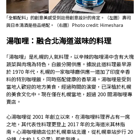
｢全蝦配料」的創意美感受到註冊創意設計的肯定。（左圖）壽司
與日本清酒是極品絕配。（右圖）Photo credit: Himeshara
湯咖哩：融合北海道滋味的料理
｢湯咖哩」是札幌的人氣料理，以辛辣的咖哩湯中含有大塊
蔬菜與肉塊為特色，白飯分開供應。據說此道料理最早源
於 1970 年代，札幌的一家咖啡廳供應一道加了印度辛香
料的特別咖哩飯，同時搭配健康的香草湯。湯咖哩是受到
當地人歡迎的地方美食，經過時間的演變，已深植於札幌
的美食文化中。現在僅在札幌當地，超過 200 間湯咖哩專
賣店。
心湯咖哩從 2001 年創立以來，在湯咖哩料理界占有一席
之地，其代表性料理更登上 2017 年的北海道米其林指
南。心湯咖哩總店位於札幌車站北邊，從札幌車站步行 20
分鐘（大約 1.5 公里）即能到達。