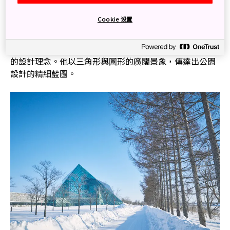
從莫埃來山的山頂能欣賞到石階山與玻璃金字塔 Tetra Mound 等
景點。
Cookie 设置
根據莫埃來沼公園策展人宮井和美女士的介紹，從山頂往
下俯視，即能一目瞭然野口勇將整座公園視為一個雕塑品
的設計理念。他以三角形與圓形的廣闊景象，傳達出公園
設計的精細藍圖。