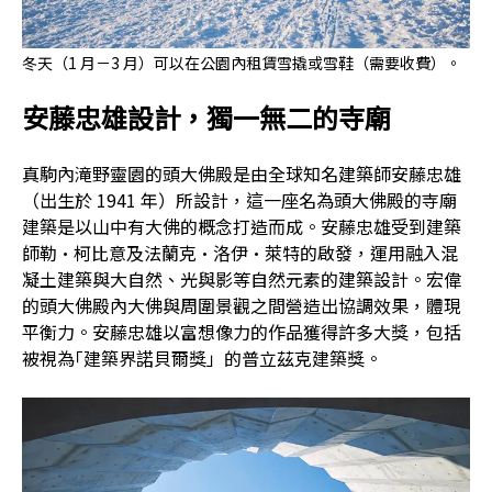
冬天（1 月－3 月）可以在公園內租賃雪撬或雪鞋（需要收費）。
安藤忠雄設計，獨一無二的寺廟
真駒內滝野靈園的頭大佛殿是由全球知名建築師安藤忠雄
（出生於 1941 年）所設計，這一座名為頭大佛殿的寺廟
建築是以山中有大佛的概念打造而成。安藤忠雄受到建築
師勒·柯比意及法蘭克·洛伊·萊特的啟發，運用融入混
凝土建築與大自然、光與影等自然元素的建築設計。宏偉
的頭大佛殿內大佛與周圍景觀之間營造出協調效果，體現
平衡力。安藤忠雄以富想像力的作品獲得許多大獎，包括
被視為｢建築界諾貝爾獎」的普立茲克建築獎。