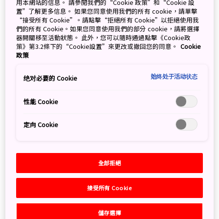
一件雕塑作品。加入改造企劃之後，他將整座公園視為一
用本網站的信息。 請參閱我們的“Cookie 政策”和“Cookie 設
置”了解更多信息。 如果您同意使用我們的所有 cookie，請單擊
個雕塑品，並搭配周遭環境而擬定計畫，並且運用公園中
“接受所有 Cookie”。請點擊“拒絕所有 Cookie”以拒絕使用我
的兩座山體現自然和諧的概念：標高 52 公尺的莫埃來
們的所有 Cookie。如果您同意使用我們的部分 cookie，請將選擇
山，以及標高 30 公尺的石階山。野口勇同時設計了玻璃
器開關移至活動狀態。 此外，您可以隨時通過點擊《Cookie政
策》第3.2條下的“Cookie設置”來更改或撤回您的同意。
Cookie
金字塔 Hidamari，向設計巴黎羅浮宮玻璃金字塔的建築
政策
師貝聿銘致敬。
始终处于活动状态
绝对必要的 Cookie
性能 Cookie
定向 Cookie
全部拒絕
接受所有 Cookie
儲存選擇