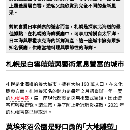
上覆蓋層層白雪，遊客又能欣賞到完全不同的全新風
采。
對於喜愛日本美食的遊客而言，札幌是探索北海道的最
佳據點。在札幌的海鮮餐廳中，可享用捕撈自太平洋、
日本海與鄂霍次克海的新鮮海產。這一座城市擁有眾多
知名餐廳，供應當地料理與季節性的海鮮。
札幌是白雪皚皚與藝術氣息豐富的城市
札幌是北海道的最大城市，擁有大約 190 萬人口。在文化
慶典方面，札幌最知名的魅力是每年 2 月初舉辦一年一度
的
札幌雪祭
。這一座現代都市是採用棋盤式街道，因此遊
客可輕鬆遊覽。請注意，為了防止新冠肺炎擴散，2021 年
的札幌雪祭已經取消。
莫埃來沼公園是野口勇的｢大地雕塑」