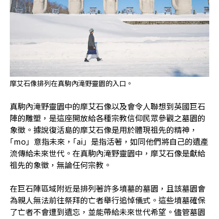
摩艾石像排列在真駒內滝野靈園的入口。
真駒內滝野靈園中的摩艾石像以及會令人聯想到英國巨石
陣的雕塑，是這座開放給各種宗教信仰民眾參觀之墓園的
象徵。據說復活島的摩艾石像是用於體現祖先的精神，
｢mo」意指未來，｢ai」是指活著，如同他們將自己的遺產
流傳給未來世代。在真駒內滝野靈園中，摩艾石像是獻給
祖先的象徵，無論任何宗教。
在巨石陣區域附近是排列著許多墳墓的墓園，且該墓園會
為親人無法前往祭拜的亡者舉行追悼儀式。這些墳墓確保
了亡者不會遭到遺忘，並能帶給未來世代希望。儘管墓園