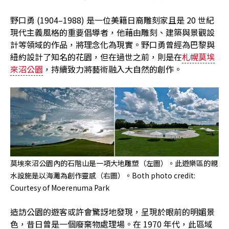
野口勇 (1904–1988) 是一位美籍日裔雕刻家且是 20 世紀
現代主義風格的重要倡導者，他藉由雕刻、建築與景觀設
計等領域的作品，將理念化為現實。野口勇曾經為巴黎與
紐約設計了知名的花園，但在過世之前，則是在
札幌莫埃
來沼公園
，持續致力將藝術融入大自然的創作。
莫埃來沼公園內的石階山是一項大地雕塑（左圖）。此遊樂區的親
水設施是以海灘為創作靈感（右圖）。Both photo credit:
Courtesy of Moerenuma Park
造訪公園的遊客或許會驚訝地發現，呈現於眼前的明媚景
色，昔日曾是一個廢棄物處理場。在 1970 年代，此區域