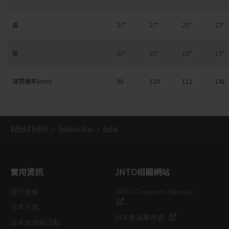
高
27°
27°
25°
23°
低
20°
20°
18°
15°
降雨機率(mm)
96
129
111
141
WEATHER
hokuriku
Iida
實用資訊
JNTO相關網站
遊日攻略
JNTO Corporate Website
日本天氣
日本會議事務處
日本旅遊與活動