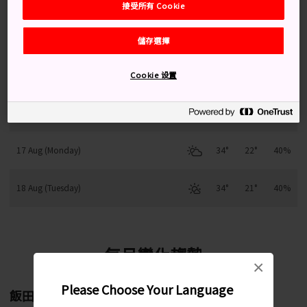
接受所有 Cookie
14 Aug (Friday)
34°
20°
60%
儲存選擇
15 Aug (Saturday)
33°
22°
70%
Cookie 设置
16 Aug (Sunday)
33°
22°
50%
17 Aug (Monday)
34°
22°
40%
18 Aug (Tuesday)
34°
21°
40%
每月變化趨勢
×
Please Choose Your Language
飯田