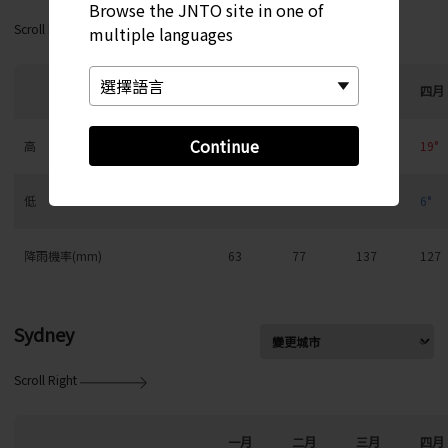
Browse the JNTO site in one of
Scroll Right
multiple languages
一月
二月
三月
四月
Continue
高
7°
8°
11°
19°
低
-4°
-3°
0°
6°
降雨機率(mm)
63
77
137
127
Sydney
Scroll Right
一月
二月
三月
四月