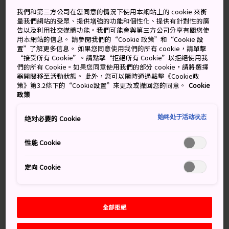
晴後陣雨
陰天後下雨
我們和第三方公司在您同意的情況下使用本網站上的 cookie 來衡
量我們網站的受眾、提供增強的功能和個性化、提供有針對性的廣
高
低
降雨機率
高
低
降雨機率
告以及利用社交媒體功能。我們可能會與第三方公司分享有關您使
用本網站的信息。 請參閱我們的“Cookie 政策”和“Cookie 設
34°
21°
50%
33°
21°
60%
置”了解更多信息。 如果您同意使用我們的所有 cookie，請單擊
“接受所有 Cookie”。請點擊“拒絕所有 Cookie”以拒絕使用我
們的所有 Cookie。如果您同意使用我們的部分 cookie，請將選擇
器開關移至活動狀態。 此外，您可以隨時通過點擊《Cookie政
降雨
策》第3.2條下的“Cookie設置”來更改或撤回您的同意。
Cookie
高
低
機率
政策
9 Aug (Sunday)
34°
21°
50%
始终处于活动状态
绝对必要的 Cookie
性能 Cookie
10 Aug (Monday)
33°
21°
60%
定向 Cookie
11 Aug (Tuesday)
33°
20°
60%
12 Aug (Wednesday)
33°
20°
40%
全部拒絕
13 Aug (Thursday)
34°
19°
40%