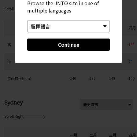
Browse the JNTO site in one of
Scroll Right
multiple languages
一月
二月
三月
四月
Continue
高
7°
8°
12°
19°
低
0°
0°
2°
7°
降雨機率(mm)
240
196
148
100
Sydney
Scroll Right
一月
二月
三月
四月