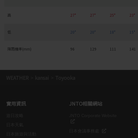
高
27°
27°
25°
23°
低
20°
20°
18°
15°
降雨機率(mm)
96
129
111
141
WEATHER
kansai
Toyooka
實用資訊
JNTO相關網站
遊日攻略
JNTO Corporate Website
日本天氣
日本會議事務處
日本旅遊與活動