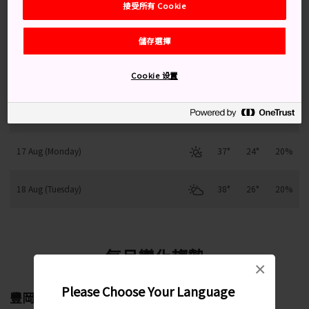
接受所有 Cookie
14 Aug (Friday)
36°
23°
10%
儲存選擇
15 Aug (Saturday)
36°
24°
50%
Cookie 设置
16 Aug (Sunday)
36°
24°
20%
17 Aug (Monday)
37°
24°
20%
18 Aug (Tuesday)
38°
26°
20%
每月變化趨勢
×
Please Choose Your Language
豐岡