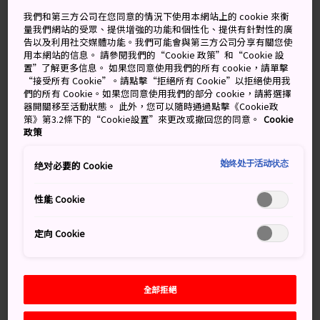
雨後放晴
多雲偶陣雨
我們和第三方公司在您同意的情況下使用本網站上的 cookie 來衡
量我們網站的受眾、提供增強的功能和個性化、提供有針對性的廣
高
低
降雨機率
高
低
降雨機率
告以及利用社交媒體功能。我們可能會與第三方公司分享有關您使
用本網站的信息。 請參閱我們的“Cookie 政策”和“Cookie 設
33°
25°
80%
31°
24°
70%
置”了解更多信息。 如果您同意使用我們的所有 cookie，請單擊
“接受所有 Cookie”。請點擊“拒絕所有 Cookie”以拒絕使用我
們的所有 Cookie。如果您同意使用我們的部分 cookie，請將選擇
器開關移至活動狀態。 此外，您可以隨時通過點擊《Cookie政
降雨
策》第3.2條下的“Cookie設置”來更改或撤回您的同意。
Cookie
高
低
機率
政策
9 Aug (Sunday)
33°
25°
80%
始终处于活动状态
绝对必要的 Cookie
性能 Cookie
10 Aug (Monday)
31°
24°
70%
定向 Cookie
11 Aug (Tuesday)
30°
23°
90%
12 Aug (Wednesday)
36°
23°
30%
全部拒絕
13 Aug (Thursday)
35°
23°
50%