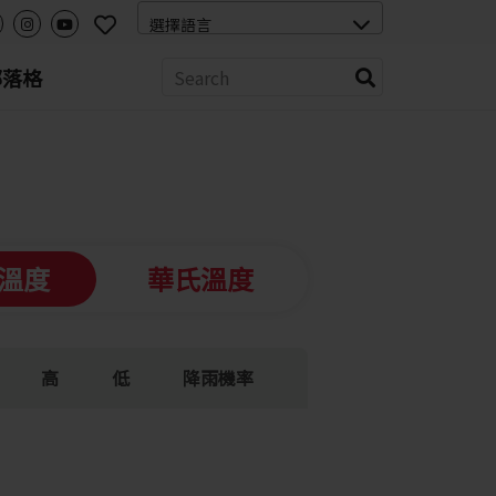
部落格
溫度
華氏溫度
高
低
降雨機率