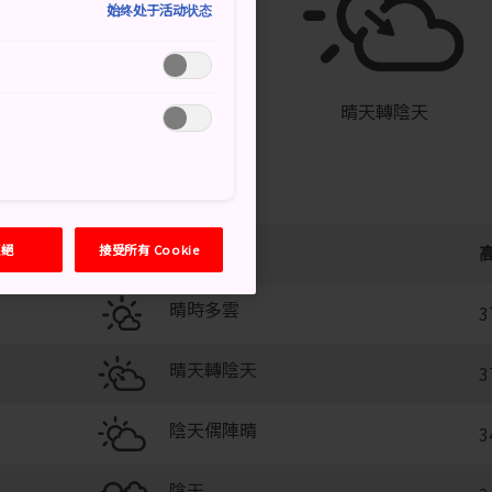
始终处于活动状态
°
29°
20%
晴天轉陰天
拒絕
接受所有 Cookie
晴時多雲
3
晴天轉陰天
3
陰天偶陣晴
3
陰天