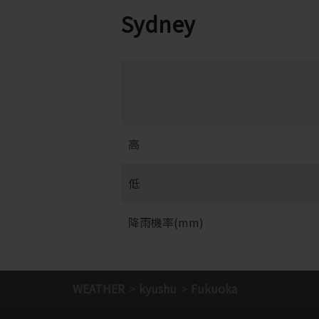
Sydney
高
低
降雨機率(mm)
WEATHER
kyushu
Fukuoka