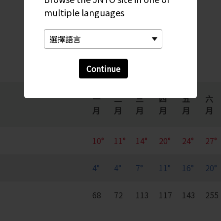
每月變化趨勢
multiple languages
Continue
一
二
三
四
五
六
月
月
月
月
月
月
10°
11°
14°
20°
24°
27°
4°
4°
7°
11°
16°
20°
68
72
113
117
143
255