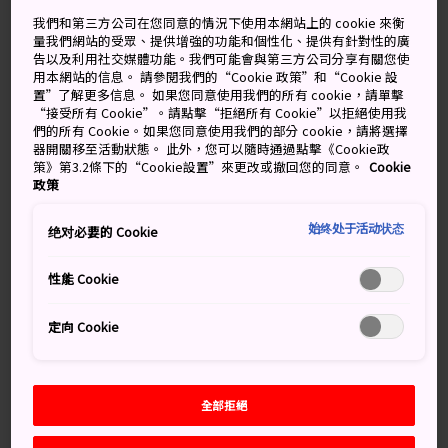
陰天偶陣晴
陰天偶陣晴
我們和第三方公司在您同意的情況下使用本網站上的 cookie 來衡
量我們網站的受眾、提供增強的功能和個性化、提供有針對性的廣
高
低
降雨機率
高
低
降雨機率
告以及利用社交媒體功能。我們可能會與第三方公司分享有關您使
用本網站的信息。 請參閱我們的“Cookie 政策”和“Cookie 設
35°
27°
20%
35°
27°
20%
置”了解更多信息。 如果您同意使用我們的所有 cookie，請單擊
“接受所有 Cookie”。請點擊“拒絕所有 Cookie”以拒絕使用我
們的所有 Cookie。如果您同意使用我們的部分 cookie，請將選擇
器開關移至活動狀態。 此外，您可以隨時通過點擊《Cookie政
降雨
策》第3.2條下的“Cookie設置”來更改或撤回您的同意。
Cookie
高
低
機率
政策
8 Aug (Saturday)
35°
27°
20%
始终处于活动状态
绝对必要的 Cookie
性能 Cookie
9 Aug (Sunday)
35°
27°
20%
定向 Cookie
10 Aug (Monday)
36°
26°
20%
11 Aug (Tuesday)
34°
23°
20%
全部拒絕
12 Aug (Wednesday)
34°
24°
50%