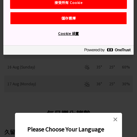
接受所有 Cookie
13 Aug (Thursday)
35°
25°
80%
儲存選擇
14 Aug (Friday)
33°
25°
90%
Cookie 设置
15 Aug (Saturday)
35°
25°
40%
16 Aug (Sunday)
35°
25°
60%
17 Aug (Monday)
36°
25°
30%
每月變化趨勢
×
Please Choose Your Language
久留米