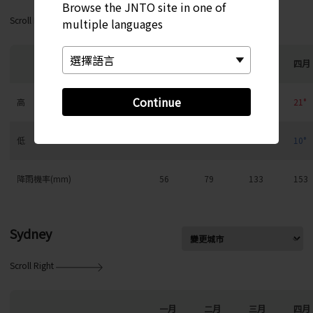
Browse the JNTO site in one of
Scroll Right
multiple languages
一月
二月
三月
四月
Continue
高
10°
11°
15°
21°
低
1°
2°
5°
10°
降雨機率(mm)
56
79
133
153
Sydney
Scroll Right
一月
二月
三月
四月