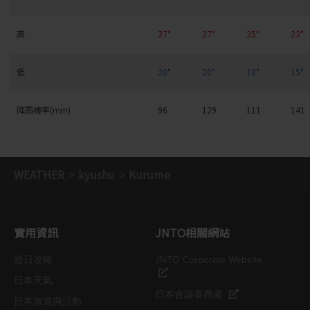
高
27°
27°
25°
23°
低
20°
20°
18°
15°
降雨機率(mm)
96
129
111
141
WEATHER
kyushu
Kurume
實用資訊
JNTO相關網站
遊日攻略
JNTO Corporate Website
日本天氣
日本會議事務處
日本旅遊與活動