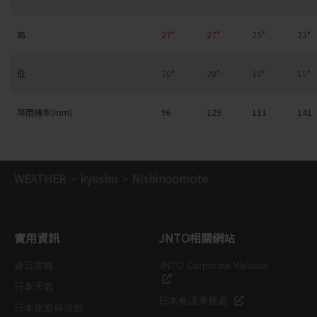
高
27°
27°
25°
23°
低
20°
20°
18°
15°
降雨機率(mm)
96
129
111
141
WEATHER
kyushu
Nishinoomote
實用資訊
JNTO相關網站
遊日攻略
JNTO Corporate Website
日本天氣
日本會議事務處
日本旅遊與活動