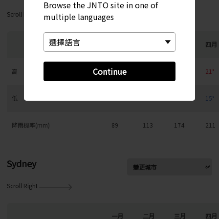
Browse the JNTO site in one of
Scroll Right
multiple languages
一月
二月
三月
四月
Continue
高
14°
15°
17°
21°
低
9°
9°
11°
15°
降雨機率(mm)
89
113
174
211
Sydney
Scroll Right
一月
二月
三月
四月