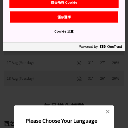
接受所有 Cookie
14 Aug (Friday)
30°
25°
50%
儲存選擇
15 Aug (Saturday)
30°
26°
50%
Cookie 设置
16 Aug (Sunday)
31°
26°
20%
17 Aug (Monday)
31°
27°
20%
18 Aug (Tuesday)
31°
26°
20%
每月變化趨勢
×
Please Choose Your Language
西之表