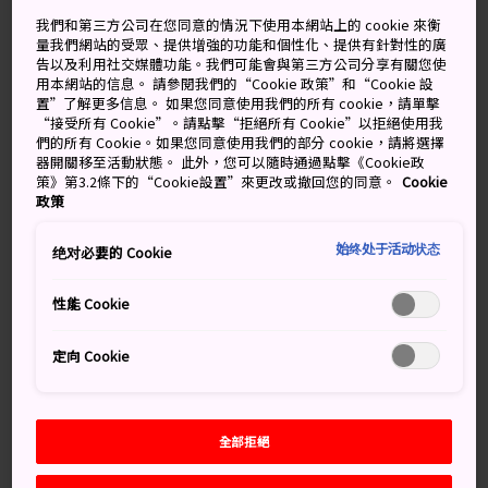
雨後多雲
雨後多雲
我們和第三方公司在您同意的情況下使用本網站上的 cookie 來衡
量我們網站的受眾、提供增強的功能和個性化、提供有針對性的廣
高
低
降雨機率
高
低
降雨機率
告以及利用社交媒體功能。我們可能會與第三方公司分享有關您使
用本網站的信息。 請參閱我們的“Cookie 政策”和“Cookie 設
29°
27°
100%
30°
27°
60%
置”了解更多信息。 如果您同意使用我們的所有 cookie，請單擊
“接受所有 Cookie”。請點擊“拒絕所有 Cookie”以拒絕使用我
們的所有 Cookie。如果您同意使用我們的部分 cookie，請將選擇
器開關移至活動狀態。 此外，您可以隨時通過點擊《Cookie政
降雨
策》第3.2條下的“Cookie設置”來更改或撤回您的同意。
Cookie
高
低
機率
政策
9 Aug (Sunday)
29°
27°
100%
始终处于活动状态
绝对必要的 Cookie
性能 Cookie
10 Aug (Monday)
30°
27°
60%
定向 Cookie
11 Aug (Tuesday)
31°
26°
40%
12 Aug (Wednesday)
31°
27°
20%
全部拒絕
13 Aug (Thursday)
31°
26°
20%