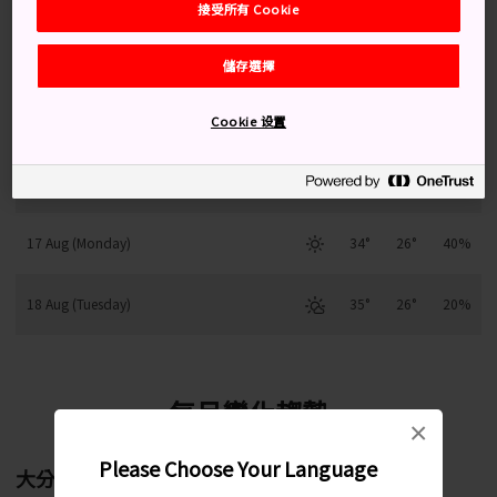
接受所有 Cookie
14 Aug (Friday)
33°
25°
50%
儲存選擇
15 Aug (Saturday)
34°
25°
20%
Cookie 设置
16 Aug (Sunday)
34°
26°
60%
17 Aug (Monday)
34°
26°
40%
18 Aug (Tuesday)
35°
26°
20%
每月變化趨勢
×
Please Choose Your Language
大分