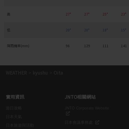
高
27°
27°
25°
23°
低
20°
20°
18°
15°
降雨機率(mm)
96
129
111
141
WEATHER
kyushu
Oita
實用資訊
JNTO相關網站
遊日攻略
JNTO Corporate Website
日本天氣
日本會議事務處
日本旅遊與活動