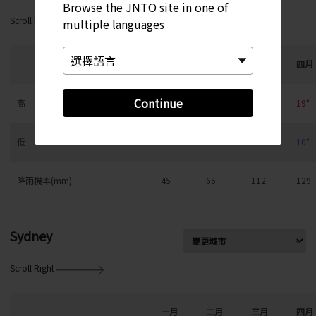
Browse the JNTO site in one of
Scroll Right
multiple languages
一月
二月
三月
四月
Continue
高
11°
11°
14°
19°
低
2°
3°
5°
10°
降雨機率(mm)
45
65
112
129
Sydney
Scroll Right
一月
二月
三月
四月