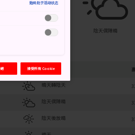
始终处于活动状态
°
24°
40%
陰天偶陣晴
拒絕
接受所有 Cookie
晴天轉陰天
3
陰天偶陣晴
3
陰天後放晴
3
晴天