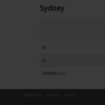
Sydney
高
低
降雨機率(mm)
WEATHER
shikoku
Kochi