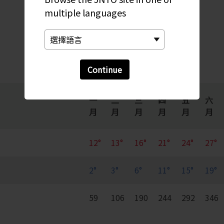
每月變化趨勢
multiple languages
Continue
一
二
三
四
五
六
月
月
月
月
月
月
12°
13°
16°
21°
24°
27°
2°
3°
6°
11°
15°
19°
59
106
190
244
292
346