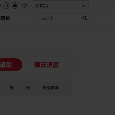
部落格
溫度
華氏溫度
高
低
降雨機率