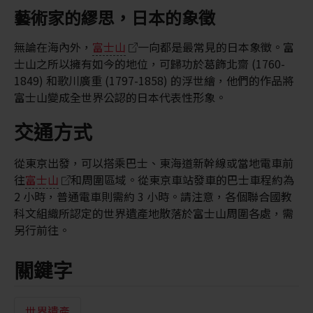
藝術家的繆思，日本的象徵
無論在海內外，
富士山
一向都是最常見的日本象徵。富
士山之所以擁有如今的地位，可歸功於葛飾北齋 (1760-
1849) 和歌川廣重 (1797-1858) 的浮世繪，他們的作品將
富士山變成全世界公認的日本代表性形象。
交通方式
從東京出發，可以搭乘巴士、東海道新幹線或當地電車前
往
富士山
和周圍區域。從東京車站發車的巴士車程約為
2 小時，普通電車則需約 3 小時。請注意，各個聯合國教
科文組織所認定的世界遺產地散落於富士山周圍各處，需
另行前往。
關鍵字
世界遺產