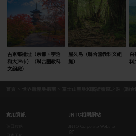
古京都遺址（京都、宇治
屋久島（聯合國教科文組
白
和大津市）（聯合國教科
織）
科
文組織）
首頁
世界遺產地指南
富士山聖地和藝術靈感之源（聯合
實用資訊
JNTO相關網站
遊日攻略
JNTO Corporate Website
日本天氣