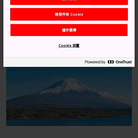
原
等等，在許多景點都看得到這座山峰的絕美景色。這
個世界遺產也有特殊的朝山參拜路線，長久以來不斷引領
接受所有 Cookie
僧侶前來追尋靈性的加持。
儲存選擇
Cookie 设置