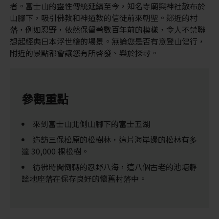
者。富士山的靈性傳統延續至今，知名寺廟與神社散布於
山腳下，吸引佛教和神道教的信徒前來朝聖。鄰近的村
落，例如忍野，依然保留著數百年前的模樣，令人不禁聯
想起經典日本浮世繪的場景。無論您是否有意登山健行，
附近的景點都會讓您有所啓發、樂於探尋。
參觀重點
來到富士山北側山腳下的富士五湖
造訪三保松原的松樹林，這片海岸邊的松林有多
達 30,000 棵松樹。
彷彿時間倒轉的忍野八海，這八個古老的池塘靜
謐地座落在保存良好的懷舊村落中。