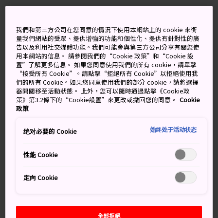
我們和第三方公司在您同意的情況下使用本網站上的 cookie 來衡
量我們網站的受眾、提供增強的功能和個性化、提供有針對性的廣
告以及利用社交媒體功能。我們可能會與第三方公司分享有關您使
用本網站的信息。 請參閱我們的“Cookie 政策”和“Cookie 設
置”了解更多信息。 如果您同意使用我們的所有 cookie，請單擊
“接受所有 Cookie”。請點擊“拒絕所有 Cookie”以拒絕使用我
們的所有 Cookie。如果您同意使用我們的部分 cookie，請將選擇
器開關移至活動狀態。 此外，您可以隨時通過點擊《Cookie政
策》第3.2條下的“Cookie設置”來更改或撤回您的同意。
Cookie
政策
始终处于活动状态
绝对必要的 Cookie
性能 Cookie
定向 Cookie
25 個散布在富士山周圍的景點
聯合國教科文組織所認定的世界文化遺產包含 25 個不同
區域，包含
富士五湖
、淺間神社、
忍野八海
、
三保松
全部拒絕