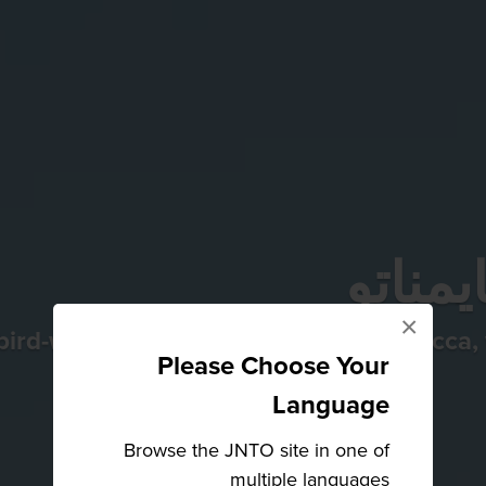
يمناتو
×
bird-watching, cycling and manga mecca, 
Please Choose Your
Language
Browse the JNTO site in one of
multiple languages