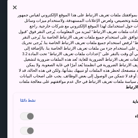
وافقتك ملفات تعريف الارتباط على هذا الموقع الإلكتروني لقياس جمهور
حسّنة وتخصيص، ولعرض الإعلانات المستهدفة، ولاستخدام ميزات وسائل
ت حول استخدامك لهذا الموقع الإلكتروني مع شركات خارجية. راجع
دات ملفات تعريف الارتباط“ لمزيد من المعلومات. يُرجى النقر فوق ”قبول
توافق على استخدام جميع ملفات تعريف الارتباط الخاصة بنا. يُرجى النقر
“ لرفض استخدام جميع ملفات تعريف الارتباط الخاصة بنا. يُرجى تحريك
 على استخدام جزء من ملفات تعريف الارتباط الخاصة بنا. بالإضافة إلى
ذلك، يمكنك تغيير موافقتك أو سحبها في أي وقت بالنقر على ”إعدادات ملفات تعريف الارتباط“ تحت المادة 3.2
ات تعريف الارتباط الضرورية للغاية: تُعد هذه الملفات ضرورية لتشغيل
 الارتباط الضرورية في انظمتنا يُعد أمرًا في غاية الصعوبة. ولا يمكن
د متصفحك لحظر هذه الملفات أو تنبيهك بشأنها، ولكن في هذه الحالة، قد لا
و قد لا تتمكن من الوصول إلى بعض الوظائف. يجب على اصحاب البيانات
 سياسة ملفات تعريف الارتباط في حال عدم موافقتهم على معالجة ملفات
ارتباط
نشط دائمًا
اية
ء