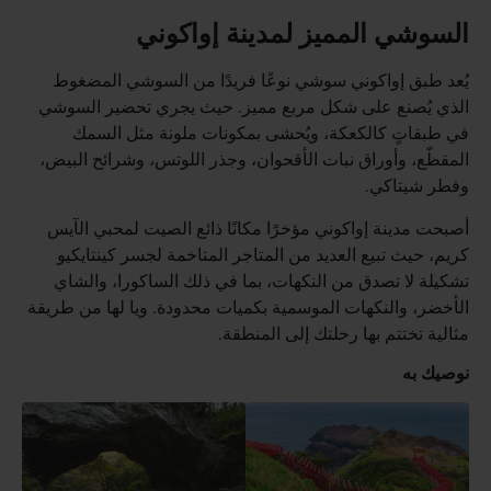
السوشي المميز لمدينة إواكوني
يُعد طبق إواكوني سوشي نوعًا فريدًا من السوشي المضغوط
الذي يُصنع على شكل مربع مميز. حيث يجري تحضير السوشي
في طبقاتٍ كالكعكة، ويُحشى بمكونات ملونة مثل السمك
المقطّع، وأوراق نبات الأقحوان، وجذر اللوتس، وشرائح البيض،
وفطر شيتاكي.
أصبحت مدينة إواكوني مؤخرًا مكانًا ذائع الصيت لمحبي الآيس
كريم، حيث تبيع العديد من المتاجر المتاخمة لجسر كينتايكيو
تشكيلة لا تصدق من النكهات، بما في ذلك الساكورا، والشاي
الأخضر، والنكهات الموسمية بكميات محدودة. ويا لها من طريقة
مثالية تختتم بها رحلتك إلى المنطقة.
نوصيك به