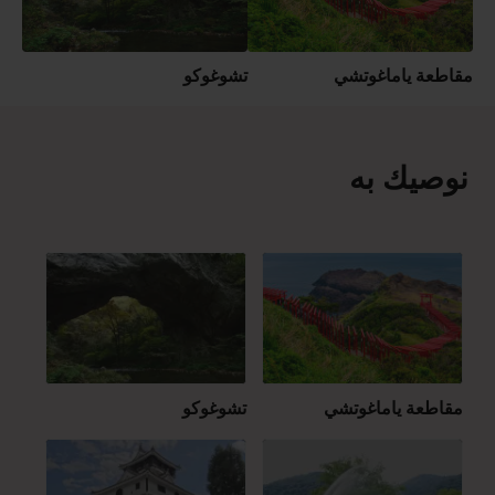
مقاطعة ياماغوتشي
تشوغوكو
نوصيك به
مقاطعة ياماغوتشي
تشوغوكو