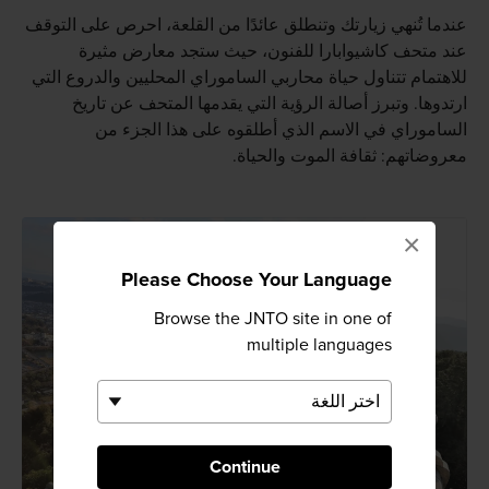
عندما تُنهي زيارتك وتنطلق عائدًا من القلعة، احرص على التوقف
عند متحف كاشيوابارا للفنون، حيث ستجد معارض مثيرة
للاهتمام تتناول حياة محاربي الساموراي المحليين والدروع التي
ارتدوها. وتبرز أصالة الرؤية التي يقدمها المتحف عن تاريخ
الساموراي في الاسم الذي أطلقوه على هذا الجزء من
معروضاتهم: ثقافة الموت والحياة.
×
Please Choose Your Language
Browse the JNTO site in one of
multiple languages
Continue