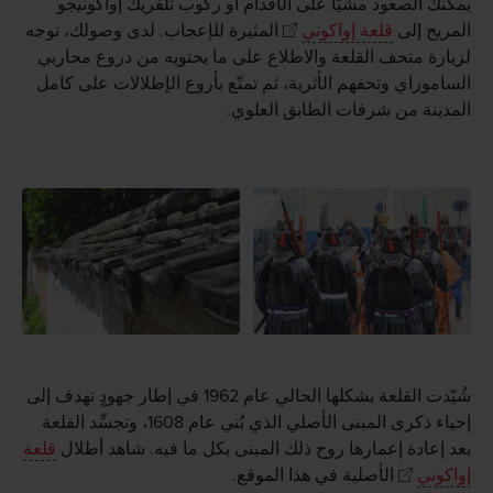
يمكنك الصعود مشيًا على الأقدام أو ركوب تلفريك إواكونيجو
المريح إلى
قلعة إواكوني
المثيرة للإعجاب. لدى وصولك، توجه
لزيارة متحف القلعة والاطلاع على ما يحتويه من دروع محاربي
الساموراي وتحفهم الأثرية، ثم تمتّع بأروع الإطلالات على كامل
المدينة من شرفات الطابق العلوي.
شُيّدت القلعة بشكلها الحالي عام 1962 في إطار جهودٍ تهدف إلى
إحياء ذكرى المبنى الأصلي الذي بُني عام 1608، وتجسِّد القلعة
بعد إعادة إعمارها روح ذلك المبنى بكل ما فيه. شاهد أطلال
قلعة
إواكوني
الأصلية في هذا الموقع.