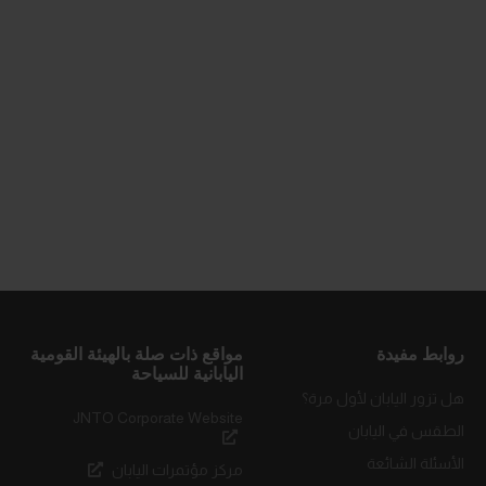
روابط مفيدة
مواقع ذات صلة بالهيئة القومية
اليابانية للسياحة
هل تزور اليابان لأول مرة؟
JNTO Corporate Website
الطقس في اليابان
الأسئلة الشائعة
مركز مؤتمرات اليابان