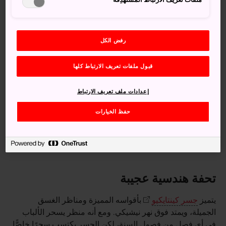
رفض الكل
قبول ملفات تعريف الارتباط كلها
إعدادات ملف تعريف الارتباط
حفظ الخيارات
أقواس جسر كينتايكيو الخاطفة للأبصار
تحفة هندسية عجيبة
يتميز
جسر كينتايكيو
بأقواسه المميزة ومناظر الغسق
الجميلة، ويمتد فوق نهر نيشيكي. ومع أنه منظر يسحر الألباب
في أي فصلٍ من فصول السنة، لكن الجسر يكتسب سحرًا خاصًّا