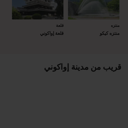
منتزه
قلعة
منتزه كيكو
قلعة إواكوني
قريب من مدينة إواكوني