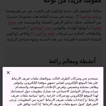
مقوسًا فريدًا من نوعه
يمكنك الوصول إلى مدينة إواكوني في بالقرب من من هيروشيما
و
بلدة مياجيما
، ستجد في مدينة القلعة هذه مجموعةً متميزةً
من المعالم. تجعل حدائق الزهور الجميلة والموسمية في
منتزه
كيكو
بأجوائها الهادئة، وأقواس
جسر كينتايكيو
المرتفعة،
والإطلالات الخلابة من شرفات
قلعة إواكوني
وأفاعي إواكوني
البيضاء المقدسة الفريدة، من هذه المدينة وجهة تستحق الزيارة.
أنشطة ومعالم رائعة
جسر كينتايكيو بأقواسه الخمسة المذهلة
نستخدم نحن وشركات الطرف الثالث بموافقتك ملفات تعريف الارتباط
قلعة إواكوني والإطلالات من فوق جبل شيروياما
على هذا الموقع الإلكتروني لقياس جمهور موقعنا الإلكتروني، ولتوفير
وظائف محسّنة وتخصيص، ولعرض الإعلانات المستهدفة، ولاستخدام
تناول وجبة إواكوني سوشي، وهو نوعٌ محليٌ من
ميزات وسائل التواصل الاجتماعي. قد نشارك معلومات حول استخدامك
السوشي المضغوط
لهذا الموقع الإلكتروني مع شركات خارجية. راجع ”سياسة ملفات تعريف
الارتباط“ و”إعدادات ملفات تعريف الارتباط“ لمزيد من المعلومات. يُرجى
النقر فوق ”قبول جميع ملفات تعريف الارتباط“ إذا كنت توافق على