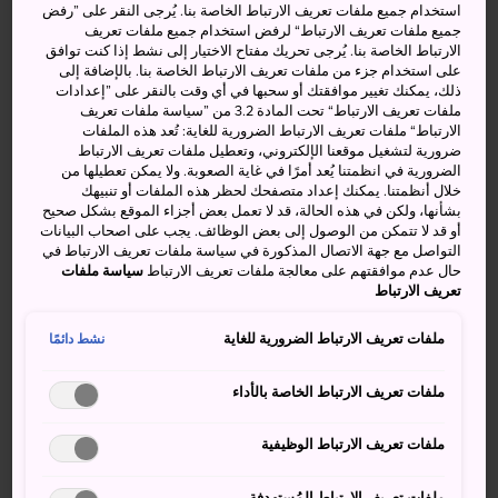
استخدام جميع ملفات تعريف الارتباط الخاصة بنا. يُرجى النقر على ”رفض
جميع ملفات تعريف الارتباط“ لرفض استخدام جميع ملفات تعريف
كيفية الوصول
الارتباط الخاصة بنا. يُرجى تحريك مفتاح الاختيار إلى نشط إذا كنت توافق
على استخدام جزء من ملفات تعريف الارتباط الخاصة بنا. بالإضافة إلى
ذلك، يمكنك تغيير موافقتك أو سحبها في أي وقت بالنقر على ”إعدادات
يمكنك الوصول إلى مدينة إواكوني على متن القطار المحلي أو
ملفات تعريف الارتباط“ تحت المادة 3.2 من ”سياسة ملفات تعريف
قطار شينكانسن السريع، أو عبر المطار فائق السرعة.
الارتباط“ ملفات تعريف الارتباط الضرورية للغاية: تُعد هذه الملفات
ضرورية لتشغيل موقعنا الإلكتروني، وتعطيل ملفات تعريف الارتباط
الضرورية في انظمتنا يُعد أمرًا في غاية الصعوبة. ولا يمكن تعطيلها من
خلال أنظمتنا. يمكنك إعداد متصفحك لحظر هذه الملفات أو تنبيهك
يتوقف قطار سانيو شينكانسن عند محطة شين-إواكوني،
بشأنها، ولكن في هذه الحالة، قد لا تعمل بعض أجزاء الموقع بشكل صحيح
وتستغرق الرحلة من محطة شين-ياماغوتشي أقل من نصف
أو قد لا تتمكن من الوصول إلى بعض الوظائف. يجب على اصحاب البيانات
التواصل مع جهة الاتصال المذكورة في سياسة ملفات تعريف الارتباط في
الساعة تقريبًا، أو حوالي 15 دقيقة من محطة هيروشيما. وكخيار
حال عدم موافقتهم على معالجة ملفات تعريف الارتباط
سياسة ملفات
بديل، يمكنك ركوب القطار المحلي على خط سانيو الرئيسي
تعريف الارتباط
وصولاً إلى محطة إواكوني. تستغرق الرحلة من
مدينة هيروشيما
50 دقيقة. تقع المحطتان على جانبَي المدينة المتقابلَين؛ لذا
ملفات تعريف الارتباط الضرورية للغاية
نشط دائمًا
تأكد من التحقق من وجهتك النهائية قبل ركوب الرحلة. عن
طريق الجو، تستغرق الرحلة حوالي 90 دقيقة من مطار هانيدا
ملفات تعريف الارتباط الخاصة بالأداء
إلى مطار إواكوني كينتايكيو.
ملفات تعريف الارتباط الوظيفية
ملفات تعريف الارتباط المُستهدِفة