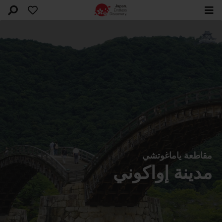
مقاطعة ياماغوتشي
مدينة إواكوني