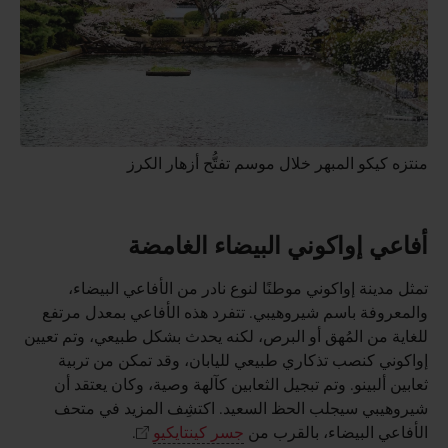
منتزه كيكو المبهر خلال موسم تفتُّح أزهار الكرز
أفاعي إواكوني البيضاء الغامضة
تمثل مدينة إواكوني موطنًا لنوع نادر من الأفاعي البيضاء،
والمعروفة باسم شيروهيبي. تتفرد هذه الأفاعي بمعدل مرتفع
للغاية من المُهق أو البرص، لكنه يحدث بشكل طبيعي، وتم تعيين
إواكوني كنصب تذكاري طبيعي لليابان، وقد تمكن من تربية
ثعابين ألبينو. وتم تبجيل الثعابين كآلهة وصية، وكان يعتقد أن
شيروهيبي سيجلب الحظ السعيد. اكتشِف المزيد في متحف
الأفاعي البيضاء، بالقرب من
جسر كينتايكيو
.