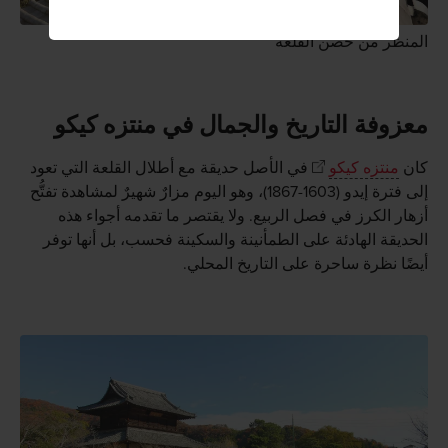
المنظر من حصن القلعة
معزوفة التاريخ والجمال في منتزه كيكو
كان
منتزه كيكو
في الأصل حديقة مع أطلال القلعة التي تعود
إلى فترة إيدو (1603-1867)، وهو اليوم مزارٌ شهيرٌ لمشاهدة تفتُّح
أزهار الكرز في فصل الربيع. ولا يقتصر ما تقدمه أجواء هذه
الحديقة الهادئة على الطمأنينة والسكينة فحسب، بل أنها توفر
أيضًا نظرة ساحرة على التاريخ المحلي.