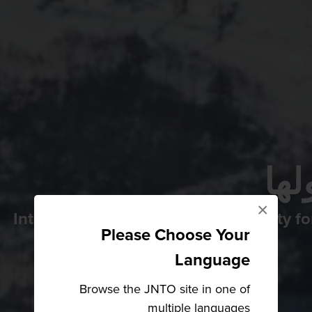
لها
×
Internationally renowned as host city f
Please Choose Your
Language
Browse the JNTO site in one of
multiple languages