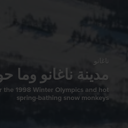
ناغانو
مدينة ناغانو وما حو
or the 1998 Winter Olympics and hot
spring-bathing snow monkeys