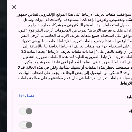
وافقتك ملفات تعريف الارتباط على هذا الموقع الإلكتروني لقياس جمهور
حسّنة وتخصيص، ولعرض الإعلانات المستهدفة، ولاستخدام ميزات وسائل
ت حول استخدامك لهذا الموقع الإلكتروني مع شركات خارجية. راجع
دات ملفات تعريف الارتباط“ لمزيد من المعلومات. يُرجى النقر فوق ”قبول
توافق على استخدام جميع ملفات تعريف الارتباط الخاصة بنا. يُرجى النقر
“ لرفض استخدام جميع ملفات تعريف الارتباط الخاصة بنا. يُرجى تحريك
 على استخدام جزء من ملفات تعريف الارتباط الخاصة بنا. بالإضافة إلى
ذلك، يمكنك تغيير موافقتك أو سحبها في أي وقت بالنقر على ”إعدادات ملفات تعريف الارتباط“ تحت المادة 3.2
ات تعريف الارتباط الضرورية للغاية: تُعد هذه الملفات ضرورية لتشغيل
 الارتباط الضرورية في انظمتنا يُعد أمرًا في غاية الصعوبة. ولا يمكن
د متصفحك لحظر هذه الملفات أو تنبيهك بشأنها، ولكن في هذه الحالة، قد لا
و قد لا تتمكن من الوصول إلى بعض الوظائف. يجب على اصحاب البيانات
 سياسة ملفات تعريف الارتباط في حال عدم موافقتهم على معالجة ملفات
ارتباط
نشط دائمًا
اية
ء