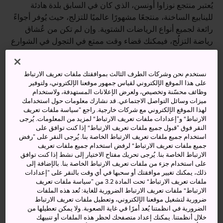
يُعتبر منتجع نوزاوا أونسن، الذي كان في السابق بلدة هادئة
للينابيع الساخنة، منتجعًا مشهورًا عالميًا للتزلج، حيث يُوفر أجواءً
رائعة لجميع أنواع الرياضات الشتوية. وإن لم تكن من عُشاق
رياضة التزلُج، فيمكنك قضاء وقت ممتع في التجول في الشوارع
الضيقة التي تعُج بالمتاجر و الاستمتاع بمشاهدة مهرجان النار
الشتوي المُثير.
نستخدم نحن وشركات الطرف الثالث بموافقتك ملفات تعريف الارتباط
على هذا الموقع الإلكتروني لقياس جمهور موقعنا الإلكتروني، ولتوفير
وظائف محسّنة وتخصيص، ولعرض الإعلانات المستهدفة، ولاستخدام
ميزات وسائل التواصل الاجتماعي. قد نشارك معلومات حول استخدامك
أنشطة ومعالم رائعة
لهذا الموقع الإلكتروني مع شركات خارجية. راجع ”سياسة ملفات تعريف
الارتباط“ و”إعدادات ملفات تعريف الارتباط“ لمزيد من المعلومات. يُرجى
النقر فوق ”قبول جميع ملفات تعريف الارتباط“ إذا كنت توافق على
خُض مُغامرة التزلُّج على المنحدرات في واحدة من
استخدام جميع ملفات تعريف الارتباط الخاصة بنا. يُرجى النقر على ”رفض
جميع ملفات تعريف الارتباط“ لرفض استخدام جميع ملفات تعريف
أفضل وجهات التزلُّج في اليابان
الارتباط الخاصة بنا. يُرجى تحريك مفتاح الاختيار إلى نشط إذا كنت توافق
على استخدام جزء من ملفات تعريف الارتباط الخاصة بنا. بالإضافة إلى
احظ بفرصة الاسترخاء في إحدى الينابيع الساخنة
ذلك، يمكنك تغيير موافقتك أو سحبها في أي وقت بالنقر على ”إعدادات
الغنية بالمعادن للتخلُص من الإرهاق
ملفات تعريف الارتباط“ تحت المادة 3.2 من ”سياسة ملفات تعريف
الارتباط“ ملفات تعريف الارتباط الضرورية للغاية: تُعد هذه الملفات
يُمكنُك أيضًا التجوَّل في المدينة الساحرة التي ما زالت
ضرورية لتشغيل موقعنا الإلكتروني، وتعطيل ملفات تعريف الارتباط
تحتفظ بأجواء اليابان القديمة
الضرورية في انظمتنا يُعد أمرًا في غاية الصعوبة. ولا يمكن تعطيلها من
خلال أنظمتنا. يمكنك إعداد متصفحك لحظر هذه الملفات أو تنبيهك
كما يُمكنُك الاستمتاع بمشاهدة الفعاليات الرائعة