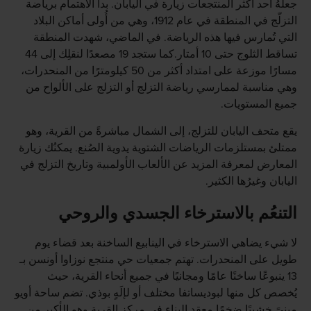
جعلهُ أحد أكثر المنتجعات زيارة في اليابان. بدأ الاهتمام برياضة
التزلّج في المنطقة في عام 1912، وهي من أُولى أماكن البلاد
التي تُمارس فيها هذه الرياضة. في الماضي، شهدت المنطقة
تساقط الثلوج حتى 10 أمتار.كما ستجد 19 مصعدًا لنقلِك إلى 44
مسارًا موزعة على امتداد أكثر من 50 كيلومترًا من المنحدرات،
وهي مناسبة لممارسي رياضة التزلج أو التزلج على الألواح من
جميع المستويات.
يقع متحف اليابان للتزلج، إلى الشمال مباشرةً من القرية، وهو
ممتلئ بمستلزمات الرياضات الشتوية يدوية الصُنع. يمكنُك زيارة
المعارض لمعرفة المزيد عن الألعاب الأولمبية وتاريخ التزلج في
اليابان وغيرُها الكثير.
التنعُم بالاسترخاء الجسدي والروحي
لا شيء يضاهي الاسترخاء في الينابيع الساخنة بعد قضاء يوم
طويل على المنحدرات. تهتم جمعيات حي منتجع نوزاوا أونسن بـ
13 ينبوعًا ساخنًا عامًا ومجانيًا في جميع أنحاء القرية، حيث
يُخصص كل منها لبوديساتفا مختلف أو لإلَهٍ بوذي. تضم ساحة أويو
مبنىً خشبيًا ضخمًا معقد البناء في مركز القرية وهو الأكبر من