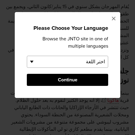
يُقام المهرجان بشكل سنوي في 15 يناير/كانون الثاني، ويجمع بين
طقوس العبور لحماية رجال القرية خلال ما يُسمى بسنوات
×
الحظ السيئ (حسب التقويم التقليدي) والطقوس النارية القديمة
Please Choose Your Language
للسنة الجديدة. حيثُ يقوم القرويون بإشعال مجموعة من
المشاعل المصنوعة من حزم القصب حول الضريح بشكل
Browse the JNTO site in one of
عشوائي في مواجهة الرجال الذين يحاولون حماية الضريح.
multiple languages
وتزداد حِدَّة المعركة التي تدور حول الضريح مع تطاير الشَّرر في
كل الاتجاهات.
جلسات ما بعد التزلج المسائية في قرية
نوزاوا
Continue
بينما تبدو الحياة الليلية في قرية نوزاوا أقل حيويةً من منتجعات
قرية
هاكوبا
، إلا أنه يوجد الكثير لتقوم به بعد حلول الظلام.
حيث تنتشر في الأرجاء الإزاكايا والحانات ذات الطابع الياباني
ومحلات الشعيرية المصنوعة من الحنطة السوداء. يحتوي
مشروب ليبوشي على مجموعة متنوعة من مشروبات الشعير
اليابانية، بينما يقدم مطعم كازي نو لي المأكولات الإيطالية