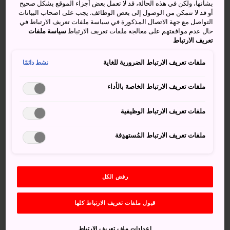
بشأنها، ولكن في هذه الحالة، قد لا تعمل بعض أجزاء الموقع بشكل صحيح
لِمهرجان النار في منتجع نوزاوا أونسن
أو قد لا تتمكن من الوصول إلى بعض الوظائف. يجب على اصحاب البيانات
التواصل مع جهة الاتصال المذكورة في سياسة ملفات تعريف الارتباط في
حال عدم موافقتهم على معالجة ملفات تعريف الارتباط
سياسة ملفات
تعريف الارتباط
ملفات تعريف الارتباط الضرورية للغاية
نشط دائمًا
كيفية الوصول
ملفات تعريف الارتباط الخاصة بالأداء
أسهل طُرق الوصول إلى منتجع نوزاوا أونسن من العاصمة
طوكيو بواسطة السيارة أو الحافلة.
ملفات تعريف الارتباط الوظيفية
إذا كنت مسافرًا إلى
مطار ناريتا
أو
مطار هانيدا
في العاصمة
طوكيو، ستوفِر لك حافلة الثلج المكوكية ناجانو وصولًا مباشرًا
ملفات تعريف الارتباط المُستهدِفة
إلى قرية نوزاوا خلال موسم التزلُّج من شهر ديسمبر/كانون
الأول إلى شهر مارس/آذار. حيث تستغرق الرحلة قُرابة الست
ساعات. تستمر الحافلات في طريقها من قرية نوزاوا وصولًا إلى
رفض الكل
منتجعات ناجانو للتزلج
في
قرية هاكوبا
ومنتجع
شيغا كوغين
.
قبول ملفات تعريف الارتباط كلها
يمكنك أيضًا ركوب قطار هوكوريكو شينكانسن من
محطة طوكيو
إلى إياما (ساعة و40 دقيقة)، ثم ركوب حافلة خط منتجع
إعدادات ملف تعريف الارتباط