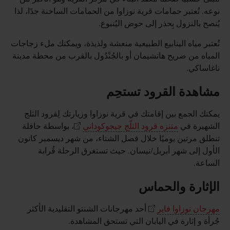
نوعه. تُعتبر حمامات قرية نوزاوا من الحمامات الساخنة جدًا، لذا
يُنصح بالنزول بِحذر إلى حوض اليُنبوع.
تُعتبر مياه الينابيع الطبيعية منعشة ولذيذة، ويمكنك ملء زجاجات
المياه من ضريح هاتشيمان أو بالجُنْدُول بالقرب من محطة مدينة
ناغاساكي.
مشاهدة القرود تستحِم
يمكنك الجمع بين إقامتك في قرية نوزاوا وزيارتك لِقرود الثلج
الشهيرة في
متنزه قرود الثلّج جيجوكوداني
، بواسطة حافلة
تنطلق مرتين يوميًا خلال فصل الشتاء، من شهر ديسمبر كانون
الأول إلى شهر أبريل/نيسان. حيث تستغرق الرحلة قُرابة
الساعة.
الإثارة والحماس
مهرجان نوزاوا فاير
أحد مهرجانات الشنتو التقليدية الأكثر
جُرأة و إثارة في اليابان التي تستحق المشاهدة.