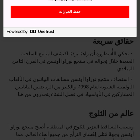
نوزاوا أونسن (25 دقيقة).
حفظ الخيارات
وتتوفَّر حافلات في فصل الشتاء من مدينة أوساكا ومدينة كيوتو
وناغويا.
حقائق سريعة
تحكي الأُسطورة أن راهبًا بوذيًا اكتشف الينابيع الساخنة
العديدة خلال تِجواله في منتجع نوزاوا أونسن في القرن الثامن
الميلادي
استضاف منتجع نوزاوا أونسن مسابقات البياثلون في الألعاب
الأولمبية الشتوية لعام 1998، والكثير من الرياضيين اليابانيين
المشاركين في الأولمبياد في فصل الشتاء ينحدرون من هنا
عالم من الثلوج
وبسبب التساقط الغزير للثلوج في المنطقة، أصبح منتجع نوزاوا
أونسن وجهةً مُثلى لِعُشاق التزلُّج من جميع أنحاء العالم، مما