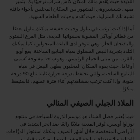
اللذيذة حيث يُقدم مالك المكان كأس شراب ترحيبًا بك. يتميز
مقهى شيتشيروهي المشهور بين السكان المحليين بأجواء دافئة
تشبه تلك المنزلية، حيث تُقدم وجبات الطعام الشهية.
أما إذا كنت ترغب في تناول وجبات خفيفة، يمكنك تناول بعضًا
من فطائر أوياكي المشوية بحشواتها اللذيذة، مثل القرع الشتوي
والباذنجان الحار. وهي تتوفر لدى الباعة المتجولين، كما يمكنك
التلذذ بتجربة البيض المسلوق بمياه الينابيع الساخنة. يقع أويو
بالقرب من مبنى الحمام الرئيسي، وهو ساحة مفتوحة تُسمى
أوغاما، حيث يقوم السكان المحليون بطهي البيض في مياه
الينابيع الساخنة، والتي تحتفِظ بدرجة حرارة ثابتة تبلغ 90 درجة
مئوية. وإذا كنت ترغب بمشاهدتهِم أثناء فترة عملهم، فاستيقظ
مبكرًا.
الملاذ الجبلي الصيفي المثالي
فيما يُعتبر فصل الشتاء هو موسم الذروة للسياحة في منتجع
نوزاوا أونسن، تُوفر المدينة ملاذًا رائعًا ضد الحر الشديد في
الأراضي المنخفضة خلال أشهُر الصيف. يمكنك استئجار الدرَّاجات
الجبلية والاستمتاع برياضة المشي الطويل وركوب قوارب