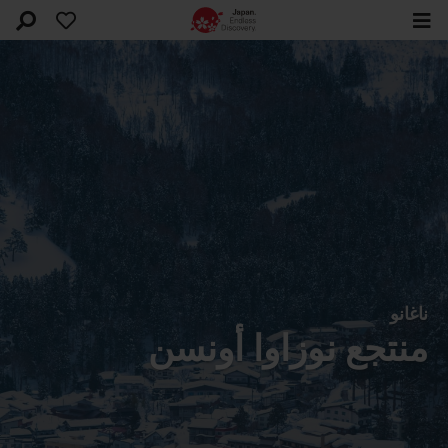
ناغانو
منتجع نوزاوا أونسن