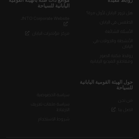
روابط مفيدة
مواقع ذات صلة بالهيئة القومية
اليابانية للسياحة
هل تزور اليابان لأول مرة؟
JNTO Corporate Website
الطقس في اليابان
الأسئلة الشائعة
مركز مؤتمرات اليابان
الأنشطة والجولات في
اليابان
روابط مكتبة الصور
ومقاطع الفيديو اليابانية
حول الهيئة القومية اليابانية
للسياحة
سياسة الخصوصية
من نحن
سياسة ملفات تعريف
اتصل بنا
الارتباط
شروط الاستخدام