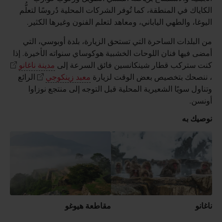
الكاياك في المنطقة، كما تُوفر الشركات المحلية دُروسًا لتعلُّم
اليوغا، والطهي الياباني، ومعاهد لتعلم الفنون وغيرها الكثير.
من البلدات الساحرة التي تستحق الزيارة، بلدة أوبوسي، التي
أمضى فيها فنان اللوحات الخشبية هوكوساي سنواته الأخيرة. إذا
كنت ستركب قطار شينكانسين فائق السرعة إلى
مدينة ناغانو
، ننصحك بتخصيص بعض الوقت لزيارة
معبد زينكوجي
الرائع
وتناول سويًا الشعيرية المحلية قبل التوجه إلى منتجع نوزاوا
أونسن.
نوصيك به
ناغانو
مقاطعة هيوغو