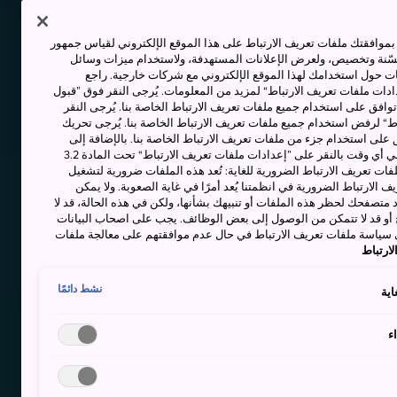
وافقتك ملفات تعريف الارتباط على هذا الموقع الإلكتروني لقياس جمهور
حسّنة وتخصيص، ولعرض الإعلانات المستهدفة، ولاستخدام ميزات وسائل
ت حول استخدامك لهذا الموقع الإلكتروني مع شركات خارجية. راجع
دات ملفات تعريف الارتباط“ لمزيد من المعلومات. يُرجى النقر فوق ”قبول
توافق على استخدام جميع ملفات تعريف الارتباط الخاصة بنا. يُرجى النقر
“ لرفض استخدام جميع ملفات تعريف الارتباط الخاصة بنا. يُرجى تحريك
 على استخدام جزء من ملفات تعريف الارتباط الخاصة بنا. بالإضافة إلى
ذلك، يمكنك تغيير موافقتك أو سحبها في أي وقت بالنقر على ”إعدادات ملفات تعريف الارتباط“ تحت المادة 3.2
ات تعريف الارتباط الضرورية للغاية: تُعد هذه الملفات ضرورية لتشغيل
 الارتباط الضرورية في انظمتنا يُعد أمرًا في غاية الصعوبة. ولا يمكن
د متصفحك لحظر هذه الملفات أو تنبيهك بشأنها، ولكن في هذه الحالة، قد لا
و قد لا تتمكن من الوصول إلى بعض الوظائف. يجب على اصحاب البيانات
 سياسة ملفات تعريف الارتباط في حال عدم موافقتهم على معالجة ملفات
ارتباط
نشط دائمًا
اية
ء