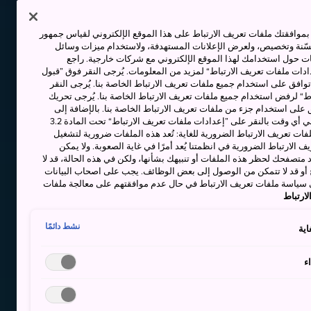
وافقتك ملفات تعريف الارتباط على هذا الموقع الإلكتروني لقياس جمهور
حسّنة وتخصيص، ولعرض الإعلانات المستهدفة، ولاستخدام ميزات وسائل
ت حول استخدامك لهذا الموقع الإلكتروني مع شركات خارجية. راجع
دات ملفات تعريف الارتباط“ لمزيد من المعلومات. يُرجى النقر فوق ”قبول
توافق على استخدام جميع ملفات تعريف الارتباط الخاصة بنا. يُرجى النقر
“ لرفض استخدام جميع ملفات تعريف الارتباط الخاصة بنا. يُرجى تحريك
 على استخدام جزء من ملفات تعريف الارتباط الخاصة بنا. بالإضافة إلى
ذلك، يمكنك تغيير موافقتك أو سحبها في أي وقت بالنقر على ”إعدادات ملفات تعريف الارتباط“ تحت المادة 3.2
ات تعريف الارتباط الضرورية للغاية: تُعد هذه الملفات ضرورية لتشغيل
 الارتباط الضرورية في انظمتنا يُعد أمرًا في غاية الصعوبة. ولا يمكن
د متصفحك لحظر هذه الملفات أو تنبيهك بشأنها، ولكن في هذه الحالة، قد لا
و قد لا تتمكن من الوصول إلى بعض الوظائف. يجب على اصحاب البيانات
 سياسة ملفات تعريف الارتباط في حال عدم موافقتهم على معالجة ملفات
ارتباط
نشط دائمًا
اية
ء