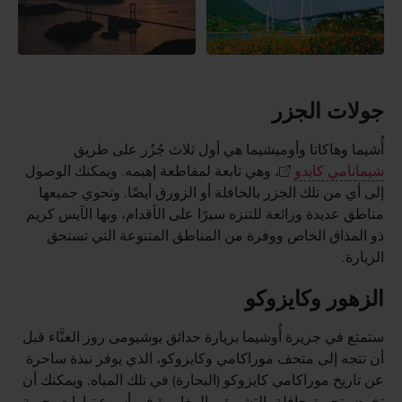
جولات الجزر
أُشيما وهاكاتا وأوميشيما هي أول ثلاث جُزُر على طريق
شيمانامي كايدو
، وهي تابعة لمقاطعة إهيمه. ويمكنك الوصول
إلى أي من تلك الجزر بالحافلة أو الزورق أيضًا. وتحوي جميعها
مناطق عديدة ورائعة للتنزه سيرًا على الأقدام، وبها الآيس كريم
ذو المذاق الخاص ووفرة من المناطق المتنوعة التي تستحق
الزيارة.
الزهور وكايزوكو
ستمتع في جزيرة أُوشيما بزيارة حدائق يوشيومى روز الغنَّاء قبل
أن تتجه إلى متحف موراكامي وكايزوكو، الذي يوفر نبذة ساحرة
عن تاريخ موراكامي كايزوكو (البحارة) في تلك المياه. ويمكنك أن