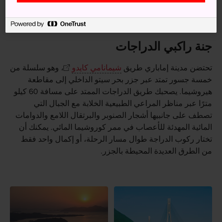
ساعتين و30 دقيقة. احرص على تخصيص يومٍ للسفر بالدراجة
من مدينة أنوميتشي في مقاطعة هيروشيما إلى إماباري، إذا
أردت
ركوب الدراجة على طريق شيمانامي كايدو
.
جنة راكبي الدراجات
تحتضن مدينة إماباري طريق
شيمانامي كايدو
، وهو سلسلة من
خمسة جسور تمتد عبر جزر بحر سيتو الداخلي إلى مقاطعة
هيروشيما. يصحبك طريق الدراجات الممتد على مسافة 60 كيلو
مترًا عبر مناظر المراعي الطبيعية الخلابة مع الجبال التي
تصطف على جانبيها أشجار الصنوبر والبرتقال اللامع والدوامات
المائية المهدئة للأعصاب في ممر كوروشيما المائي. يمكنك أن
تختار ركوب الدراجة طوال مسار الرحلة، أو إكمال واحد فقط
من الطرق العديدة المحيطة بالجزر.