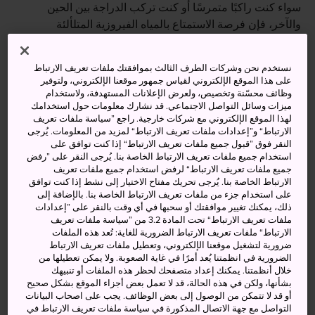
سواء كنت راكبًا متمرسًا أو كنت تركب الدراجة بين الحين
والآخر، فإن فرصة الاستمتاع بالمياه الفيروزية المتلألئة
والرقراقة لبحر سيتو الداخلي في إماباري وما حولها، لا غنى
عنها. تسمح لك المدينة باستكشاف حضارة المنطقة وثقافتها
نستخدم نحن وشركات الطرف الثالث بموافقتك ملفات تعريف الارتباط
الأولى، وذلك لكونها موطن لمجموعة متنوعة من المصانع
على هذا الموقع الإلكتروني لقياس جمهور موقعنا الإلكتروني، ولتوفير
والمزارات التاريخية.
وظائف محسّنة وتخصيص، ولعرض الإعلانات المستهدفة، ولاستخدام
ميزات وسائل التواصل الاجتماعي. قد نشارك معلومات حول استخدامك
لهذا الموقع الإلكتروني مع شركات خارجية. راجع ”سياسة ملفات تعريف
الارتباط“ و”إعدادات ملفات تعريف الارتباط“ لمزيد من المعلومات. يُرجى
النقر فوق ”قبول جميع ملفات تعريف الارتباط“ إذا كنت توافق على
أنشطة ومعالم رائعة
استخدام جميع ملفات تعريف الارتباط الخاصة بنا. يُرجى النقر على ”رفض
جميع ملفات تعريف الارتباط“ لرفض استخدام جميع ملفات تعريف
الارتباط الخاصة بنا. يُرجى تحريك مفتاح الاختيار إلى نشط إذا كنت توافق
استمتع بكل قضمة من دجاج ياكيتوري الإماباري
على استخدام جزء من ملفات تعريف الارتباط الخاصة بنا. بالإضافة إلى
ذلك، يمكنك تغيير موافقتك أو سحبها في أي وقت بالنقر على ”إعدادات
المقرمش المشوي
ملفات تعريف الارتباط“ تحت المادة 3.2 من ”سياسة ملفات تعريف
تجول بالدراجة عبر طريق شيمانامي كايدو لتستمتع
الارتباط“ ملفات تعريف الارتباط الضرورية للغاية: تُعد هذه الملفات
ضرورية لتشغيل موقعنا الإلكتروني، وتعطيل ملفات تعريف الارتباط
بأشعة الشمس الدافئة والمناظر المذهلة المطلة على
الضرورية في انظمتنا يُعد أمرًا في غاية الصعوبة. ولا يمكن تعطيلها من
بحر سيتو الداخلي
خلال أنظمتنا. يمكنك إعداد متصفحك لحظر هذه الملفات أو تنبيهك
بشأنها، ولكن في هذه الحالة، قد لا تعمل بعض أجزاء الموقع بشكل صحيح
شاهد فن صناعة المناشف العجيبة في متحف
أو قد لا تتمكن من الوصول إلى بعض الوظائف. يجب على اصحاب البيانات
إماباري للمناشف
التواصل مع جهة الاتصال المذكورة في سياسة ملفات تعريف الارتباط في