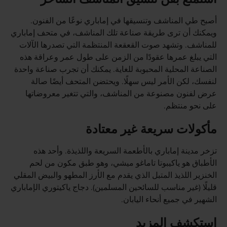
أصبح طي المناشف وتنسيقها في إماباري نوعًا من الفنون.
ويمكنك أن ترى طريقة صناعة تلك المناشف، في متحف إماباري
للمناشف. وتشهد صوت القعقعة المنتظمة التي تصدرها الآلات
التي يبلغ عمرها عقودًا من الزمن على طول عمر وعراقة هذه
الصناعة المحلية المحبوبة للغاية. يمكنك أن تجرب صناعة واحدة
لنفسك، لكن الأمر ليس سهلًا. ويحتضن المتحف أيضًا صالة
عرض لفنون مصنوعة من المناشف، والتي تتغير معروضاتها
على نحو منتظم.
مأكولات سريعة غير معتادة
تزخر مدينة إماباري بالأطعمة السريعة واللذيذة. وأحد هذه
الأطباق هو ياكيبوتا تاماغو ميشي، وهو طبق مكون من لحم
الخنزير اللذيذ المتبل الذي يقدم مع الأرز المطهو والبيض المقلي
قليلًا (غير مناسب للسائحين المسلمين). دجاج ياكيتوري الإماباري
الشهير في جميع أنحاء اليابان.
استكشف المزيد