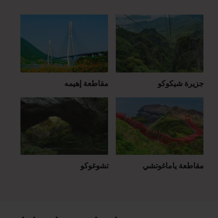
جزيرة شيكوكو
مقاطعة إهيمه
مقاطعة ياماغوتشي
تشوغوكو