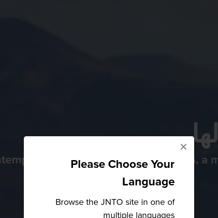
ها
×
temporary art, skiing, snow monsters, a 
Please Choose Your
Language
Browse the JNTO site in one of
multiple languages