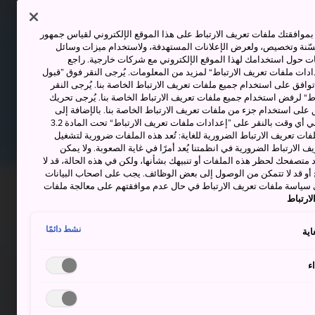
وافقتك ملفات تعريف الارتباط على هذا الموقع الإلكتروني لقياس جمهور
حسّنة وتخصيص، ولعرض الإعلانات المستهدفة، ولاستخدام ميزات وسائل
ت حول استخدامك لهذا الموقع الإلكتروني مع شركات خارجية. راجع
دات ملفات تعريف الارتباط“ لمزيد من المعلومات. يُرجى النقر فوق ”قبول
توافق على استخدام جميع ملفات تعريف الارتباط الخاصة بنا. يُرجى النقر
“ لرفض استخدام جميع ملفات تعريف الارتباط الخاصة بنا. يُرجى تحريك
 على استخدام جزء من ملفات تعريف الارتباط الخاصة بنا. بالإضافة إلى
ذلك، يمكنك تغيير موافقتك أو سحبها في أي وقت بالنقر على ”إعدادات ملفات تعريف الارتباط“ تحت المادة 3.2
ات تعريف الارتباط الضرورية للغاية: تُعد هذه الملفات ضرورية لتشغيل
 الارتباط الضرورية في انظمتنا يُعد أمرًا في غاية الصعوبة. ولا يمكن
د متصفحك لحظر هذه الملفات أو تنبيهك بشأنها، ولكن في هذه الحالة، قد لا
و قد لا تتمكن من الوصول إلى بعض الوظائف. يجب على اصحاب البيانات
 سياسة ملفات تعريف الارتباط في حال عدم موافقتهم على معالجة ملفات
ارتباط
نشط دائمًا
اية
ء