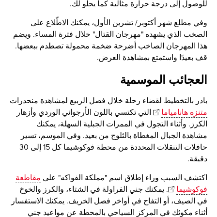
للوصول إلى درجة حرارة مثالية كما يحلو لك.
وفي مطلع شهر أكتوبر/ تشرين الأول، يمكنك الاطّلاع على
الصخب الذي يشهده "مهرجان القتال" خلال فترة المساء. ويضم
هذا المهرجان الصاخب أضرحة ضخمة محمولة تصطدم ببعضها.
قف بعيدًا واستمتع بمشاهدة العرض.
العجائب الموسمية
بادر بالتخطيط لقضاء رحلة خلال فصل الربيع لمشاهدة منحدرات
متنزه هانامياما
التي تكتسي باللون الأرجواني الوردي وأزهار
الكرز. وأثناء التجول في الممرات الجبلية السهلة، يمكنك
مشاهدة الجبال المغطاة بالثلوج من بعيد. وفي الموسم، تسير
حافلات التنقلات المحددة من محطة فوكوشيما كل 15 إلى 30
دقيقة.
اكتشف السبب وراء إطلاق اسم "مملكة الفواكه" على
مقاطعة
فوكوشيما
. يمكنك جني الفراولة في الشتاء، والكرز والخوخ
في الصيف، أو التفاح في أواخر فصل الخريف. يمكنك الاستفسار
أثناء مكوثك في المركز السياحي بالمحطة عن مواعيد جني