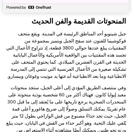
استخدام تأجير الدراجات لاستكشاف المدينة عبر "مشاركة
الدرجات".
المنحوتات القديمة والفن الحديث
جبل شينوبو أحد المناطق الرئيسة في المدينة. ويقع متحف
فوكوشيما للفنون عند سفح الجبل ويتميز بمجموعة من
المقتنيات يبلغ عددها حوالي 3800 قطعة، إذ تتراوح الأعمال التي
تجسد هذه المقتنيات بين الواقعية الأمريكية والأعمال اليابانية
الحديثة في القرن العشرين الميلادي. كما يحتوي المتحف على
تشكيلة صغيرة من الأعمال الفرنسية التي تنتمي إلى المدرسة
الانطباعية وما بعد الانطباعية أبدعتها يد مونيت وغوغان وبيسارو.
وفي منتصف الطريق المؤدي إلى أعلى الجبل، ستجد منحوتات
معبد إيوايا كانون. فهناك أكثر من 60 شخصية بوذية منحوتة على
المنحدرات الصخرية يرجع تاريخها على ما يُعتقد إلى ما قبل 300
عام تقريبًا. يمكنك التسلق وصولًا إلى ضريح هاغورو أعلى قمة
الجبل، حيث تجد حذاءً مصنوع من قش الواراجي بطول 12 متر
يُلقي عليك التحية. وهو أكبر حذاء من القش في اليابان، حيث يبلغ
وزنه نحو طنين. ويمكنك أيضًا مشاهدته أثناء الاستعراض من