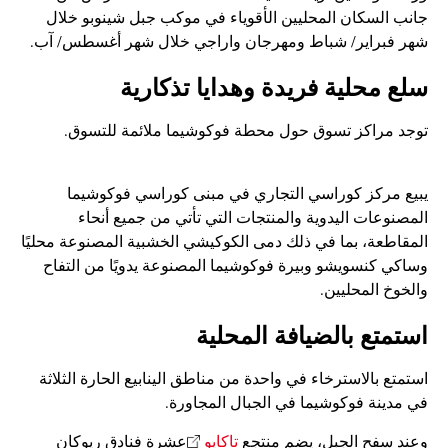
جانب السكان المحليين الأقوياء في موكب جبل شينوبو خلال
شهر فبراير/ شباط ومهرجان واراجي خلال شهر أغسطس/ آب.
سلع محلية فريدة وهدايا تذكارية
توجد مراكز تسوق حول محطة فوكوشيما ملائمة للتسوق.
يبيع مركز كوراسي التجاري في مبنى كوراسي فوكوشيما
المصنوعات اليدوية والمنتجات التي تأتي من جميع أنحاء
المقاطعة، بما في ذلك دمى الكوكيشي الخشبية المصنوعة محليًا
وساكي كنسويشو وبيرة فوكوشيما المصنوعة يدويًا من التفاح
والخوخ المحليين.
استمتع بالضيافة المحلية
استمتع بالاسترخاء في واحدة من مناطق الينابيع الحارة الثلاثة
في مدينة فوكوشيما في الجبال المجاورة.
وعند سفح الجبل، يضم منتجع
تاكايو
عشرة فنادق ريوكان