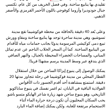
تقليدي بها ينابيع ساخنة. وفي فصل الخريف من كل عام، تكتسي
جبال جودوديرا وأزوما كوفوجي باللون الأحمر القرمزي والأصفر
الذهبي.
وعلى بُعد 40 دقيقة بالحافلة من محطة فوكوشيما تقع مدينة
تسوشيو، وهي مدينة ساحرة توجد بها ينابيع ساخنة ومقاهٍ وورش
تبيع دمى كوكيشي المرسومة يدويًا بجانب حمامات مياه للأقدام
من الينابيع الساخنة. كما أن السحر الخلاب الناجم عن عدم تماثل
المباني، والمساحات الخضراء المحيطة بالجبال، والنهر الصافي
الذي يندفع عبر وسط المدينة يرسم مشهدًا فريدًا.
يمكنك الوصول إلى ينبوع إيزاكا الساخن من خلال استقلال
القطار المحلي من مدينة فوكوشيما في رحلة تتجاوز مدتها 20
دقيقة. استمتع بمشاهدة أحد أقدم الجسور ذات الأقواس
الفولاذية الباقية في اليابان، ثم اغمر نفسك في ينبوع ساباكويو
التاريخي، وهو ينبوع ساخن شهد زيارة شاعر الهايكو متسو باشو.
يحب السكان المحليون أن تكون درجة حرارة الماء أثناء
الاستحمام مرتفعة للغاية، ولكن يمكنك إضافة الماء البارد