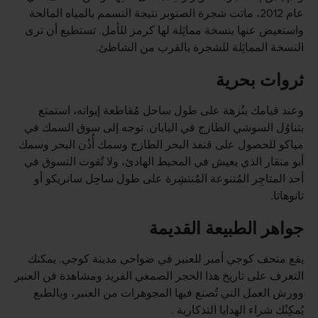
عام 2012، ماتت شجرة الصنوبر نتيجة التسمم بالمياه المالحة
واستعيض عنها بنسخة مماثِلة لها كرمز للأمل. تستطيع أن ترى
النسخة المماثِلة للشجرة بالقرب من الشاطئ.
ثروات بحرية
وعند قيامك بنُزهة على طول ساحل مُقاطعة إيواته، استمتع
بتناوُل السوشي الطازج في اليابان. توجه إلى سوق السمك في
مياكو للحصول على قنفذ البحر الطازج وسمك أُذُن البحر وسمك
أبو منقار الذي يعيش في المحيط الهادئ، ولا تُفوت التسوق في
أحد المتاجِر المُتنوعة المُنتشِرة على طول ساحِل سانريكو أو
تانوهاتا.
جواهر الطبيعة القديمة
يقع متحف كوجي أمبر للعنبر في ضواحي مدينة كوجي. يمكنك
التعرف على تاريخ هذا الحجر الصمغي الفريد ومشاهدة فن العنبر
وورش العمل التي تُصنع فيها المجوهرات من العنبر، وبالطبع
يُمكِنُك شراء الهدايا التذكارية .