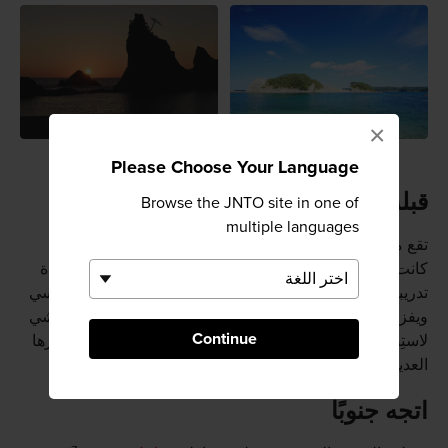
×
Please Choose Your Language
قبلة الرياضات
Browse the JNTO site in one of
multiple languages
تقع مدينة كامايشي بين مدينتي مياكو وأوفوناتو والتي لطالما
كانت قبلة عُشاق رياضة الرجبي. وقد تحظى بفرصة لِمُشاهدة
تدريبات الفريق المحلي شبه المُحترف والمُسمى"كامايشي سي
ويفز" في بعض عُطلات نهاية الأسبوع. تم اختيار مدينة كامايشي
Continue
لاستِضافة بطولة كأس العالم لرياضة الرجبي لعام 2019، زارها
العديد من الجماهير خلالها.
اتجه جنوبًا