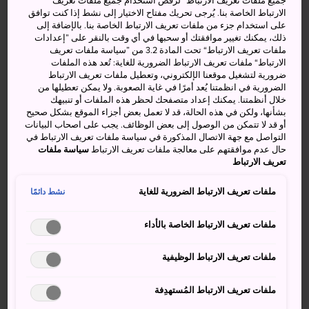
جميع ملفات تعريف الارتباط“ لرفض استخدام جميع ملفات تعريف
الارتباط الخاصة بنا. يُرجى تحريك مفتاح الاختيار إلى نشط إذا كنت توافق
كيفية الوصول
على استخدام جزء من ملفات تعريف الارتباط الخاصة بنا. بالإضافة إلى
ذلك، يمكنك تغيير موافقتك أو سحبها في أي وقت بالنقر على ”إعدادات
كما يُمكِنُك أن تستقِل القِطار أو الحافِلة للوصول إلى الساحِل
ملفات تعريف الارتباط“ تحت المادة 3.2 من ”سياسة ملفات تعريف
الارتباط“ ملفات تعريف الارتباط الضرورية للغاية: تُعد هذه الملفات
قدومًا من عدة مُدن في مُقاطعة إيواته مثل مُدن
موريوكا
ضرورية لتشغيل موقعنا الإلكتروني، وتعطيل ملفات تعريف الارتباط
وهاناماكي وإيشينوسيكي. كما تمنحُك محطة موريوكا العديد من
الضرورية في انظمتنا يُعد أمرًا في غاية الصعوبة. ولا يمكن تعطيلها من
خيارات الوصول.
خلال أنظمتنا. يمكنك إعداد متصفحك لحظر هذه الملفات أو تنبيهك
بشأنها، ولكن في هذه الحالة، قد لا تعمل بعض أجزاء الموقع بشكل صحيح
أو قد لا تتمكن من الوصول إلى بعض الوظائف. يجب على اصحاب البيانات
حقائق سريعة
التواصل مع جهة الاتصال المذكورة في سياسة ملفات تعريف الارتباط في
حال عدم موافقتهم على معالجة ملفات تعريف الارتباط
سياسة ملفات
ساحل إيواته هو جزء من متنزه سانريكو فوكو الوطني
تعريف الارتباط
ضرب فيضان تسونامي الهائِل الساحل في 11 مارس/ آذار 2011
ملفات تعريف الارتباط الضرورية للغاية
نشط دائمًا
ملفات تعريف الارتباط الخاصة بالأداء
ملفات تعريف الارتباط الوظيفية
ملفات تعريف الارتباط المُستهدِفة