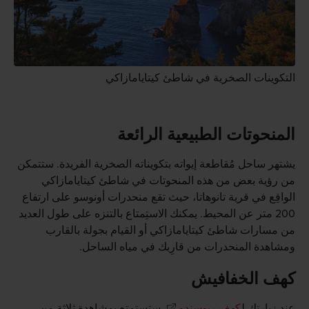
التكوينات الصخرية في شاطئ كيتايامازاكي
المنحوتات الطبيعية الرائعة
يشتهر ساحل مُقاطعة إيواته بتكويناته الصخرية الفريدة. ستتمكن
من رؤية بعض من هذه المنحوتات في شاطئ كيتايامازاكي
الواقِع في قرية تانوهاتا، حيث تقع منحدرات أونوسو على ارتفاع
200 متر عن المحيط. يمكنك الاستِمتاع بالتنزه على طول العديد
من مسارات شاطئ كيتايامازاكي أو القيام بجولة بالقارب
ومشاهدة المنحدرات من قارِبك في مياه الساحل.
كهف الخفافيش
عِند زيارتِك ل
كهف ريوسندو
، ستستمتع بمشاهدة ثلاثة من