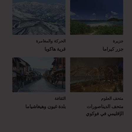
جزيرة
الحركة والمغامرة
جزر كيراما
قرية هاكوبا
متحف العلوم
الثقافة
متحف الديناصورات
بلدة غيون وهيغاشياما
الإقليمي في فوكوي