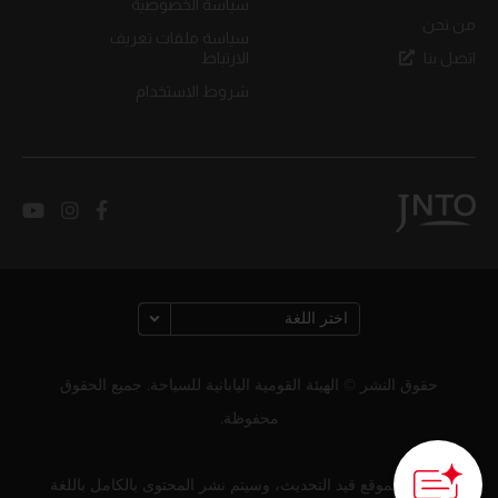
سياسة الخصوصية
من نحن
سياسة ملفات تعريف
اتصل بنا
الارتباط
شروط الاستخدام
حقوق النشر © الهيئة القومية اليابانية للسياحة. جميع الحقوق
محفوظة.
How can we
help you?
لا يزال الموقع قيد التحديث، وسيتم نشر المحتوى بالكامل باللغة