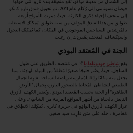
إلى الشمال من مدينة مياكو، تقع منطِقة بلدة تارو التي حولها
فيضان تسونامي إلى رُكام عام 2011. تم تحويل فندق تارو كانكو
إلى متحف لإحياء ذكرى الكارثة. حيثُ دمرت الأمواج أربعة
طوابق من هذا الفندق المؤلف من ستة طوابق. يُمكِنُك الاستِعانة
بالمُرشدين السياحيين الموجودين في المكان، كما يُمكِنُك التجول
واستِكشاف المتحف بِمُفردِك إن رغِبت.
الجنة في المُعتقد البوذي
يقع
شاطئ جودوغاهاما
في مُنتصف الطريق على طول
الساحِل. حيثُ يضُم خليجًا صغيرًا مُظللاً من المياه الهادِئة، مما
يجعل منه مكانًا رائِعًا لِمُمارسة رياضة السِباحة. شبِه الجمال
الطبيعي للشاطئ المُحاط بالصخور البارزة بِجمال "الأرض
الطاهرة" أو الجنة بحسب المُعتقد البوذي. ويُعتبر الكهف الأزرق
النابِض بالحياة من أشهر المواقِع القريبة من الشاطِئ. وعلى
غرار الكهف الأزرق الواقِع في جزيرة كابري، يُمكِنُك الانطِلاق في
مُغامرة داخله على متن قارِب صيد صغير.