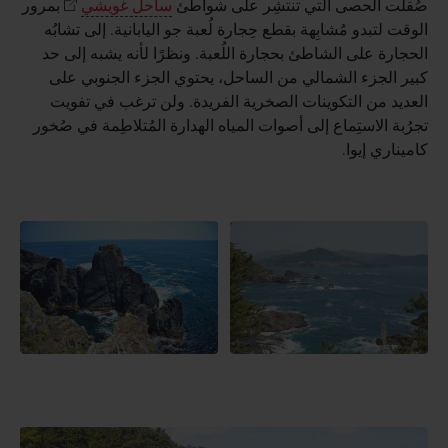
صُقلت الحصى التي تنتشِر على شواطئ
ساحل غويشي
بمرور
الوقت لتبدو مُشابِهة بقطع حِجارة لُعبة جو اليابانية. إلى تشابُه
الحجارة على الشاطئ بحجارة اللُعبة. ونظرًا لأنه يشبه إلى حد
كبير الجزء الشمالي من الساحل، يحتوي الجزء الجنوبي على
العديد من التكوينات الصخرية الفريدة. ولن ترغب في تفويت
تجرُبة الاستِماع إلى أصوات المياه الهدارة المُتلاطِمة في صُخور
كاميناري إيوا.