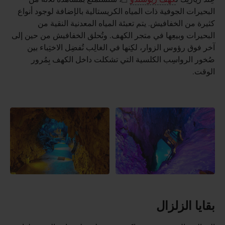
البحيرات الجوفية ذات المياه الكريستالية بالإضافة لوجود أنواع
كثيرة من الخفافيش. يتم تعبئة المياه المعدنية النقية من
البحيرات وبيعِها في متجر الكهف. وتُحلق الخفافيش من حين إلى
آخر فوق رؤوس الزوار، لكِنها في الغالِب تُفضِل الاختِباء بين
صُخور الرواسِب الكلسية التي تشكلت داخل الكهف بِمُرور
الوقت.
بقايا الزلزال