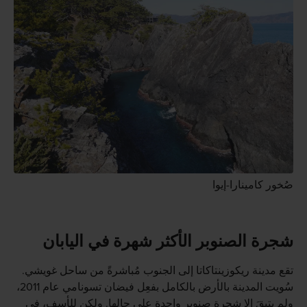
صُخور كامينارا-إيوا
شجرة الصنوبر الأكثر شهرة في اليابان
تقع مدينة ريكوزينتاكاتا إلى الجنوب مُباشرةً من ساحل غويشي.
سُويت المدينة بالأرض بالكامل بفعِل فيضان تسونامي عام 2011،
ولم يتبقَ إلا شجرة صنوبر واحِدة على حالِها. ولكن للأسف، في