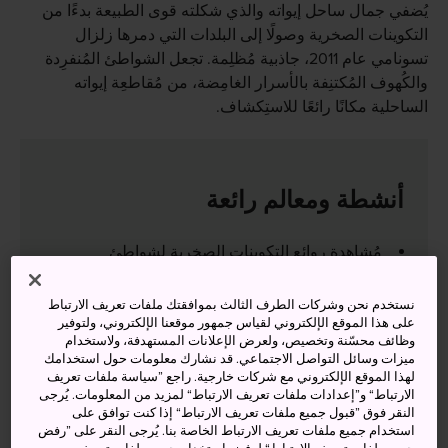
يُضفي جمال ساحل إيواته والذي شكلته قوى الطبيعة بدءًا من
التكوينات الصخرية وصولًا إلى البلدات التي دمرها زلزال
تسونامي عام 2011، جاذبية مُظلِمة. تجعل الشواطئ المُنفرِدة
والكُهوف المُكتنِفة بالأسرار الغامِضة، من مُقاطعِة إيواته
الساحلية مكانًا رائعًا للاستِكشاف.
أنشطة ومعالم رائعة
مُشاهدة روائع التكوينات الصخرية لشواطئ
كيتايامازاكي وجودوغوهاما الساحلية بالإضافة إلى ساحِل
غويشي
نستخدم نحن وشركات الطرف الثالث بموافقتك ملفات تعريف الارتباط
على هذا الموقع الإلكتروني لقياس جمهور موقعنا الإلكتروني، ولتوفير
زيارة كهف ريوسندو وبحيراته الجوفية الغامضة
وظائف محسّنة وتخصيص، ولعرض الإعلانات المستهدفة، ولاستخدام
ميزات وسائل التواصل الاجتماعي. قد نشارك معلومات حول استخدامك
صنع المجوهرات من العنبر في متحف العنبر المحلي
لهذا الموقع الإلكتروني مع شركات خارجية. راجع ”سياسة ملفات تعريف
الارتباط“ و”إعدادات ملفات تعريف الارتباط“ لمزيد من المعلومات. يُرجى
النقر فوق ”قبول جميع ملفات تعريف الارتباط“ إذا كنت توافق على
استخدام جميع ملفات تعريف الارتباط الخاصة بنا. يُرجى النقر على ”رفض