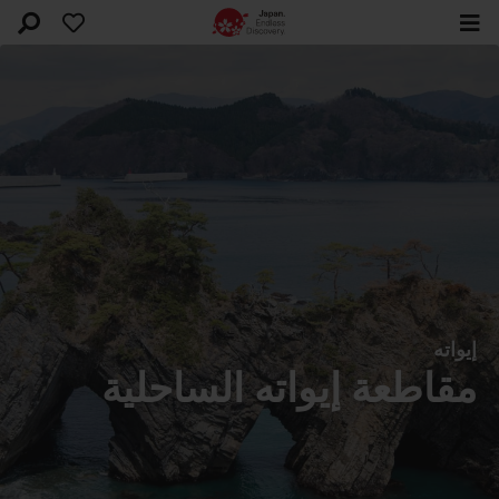
إيواته
مقاطعة إيواته الساحلية