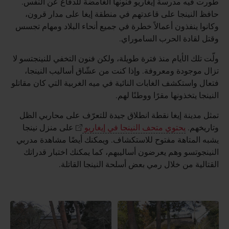
طورت فيه مدرسة إيغاريو فنونها الغامضة للدفاع عن النفس.
حافظ النينجا على قاعدتهم في منطقة إيغا على مدار قرون،
وكانوا ينفذون أعمالاً خطرة في جميع أنحاء البلاد ومهام تجسس
وقتل لقادة الحرب الساموراي.
ولّت تلك الأيام منذ فترة طويلة، ولكن فنون التخفي للنينجتسو لا
تزال موجودة ومعروفة. وإذا كنت من عشّاق أساليب النينجا،
فتعال واستكشف الغابات النائية في ميه الغربية التي كان مقاتلو
النينجا يتخذونها مقرًا ووطنًا لهم.
تمثل مدينة إيغا نقطة انطلاق جيدة للتعرّف على محاربي الظل
وتاريخهم.
يحتوي متحف النينجا في إيغاريو
على منزل نينجا
يشبه المتاهة مفتوح للاستكشاف. ويمكنك أيضًا مشاهدة مدربي
النينجوتسو وهم يعرضون أساليبهم، كما يمكنك اختبار قدراتك
القتالية من خلال رمي بعض أسلحة النينجا القاتلة.