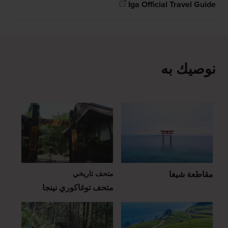
Iga Official Travel Guide
نوصيك به
مقاطعة شيغا
متحف تاريخي
متحف توغاكوري نينجا