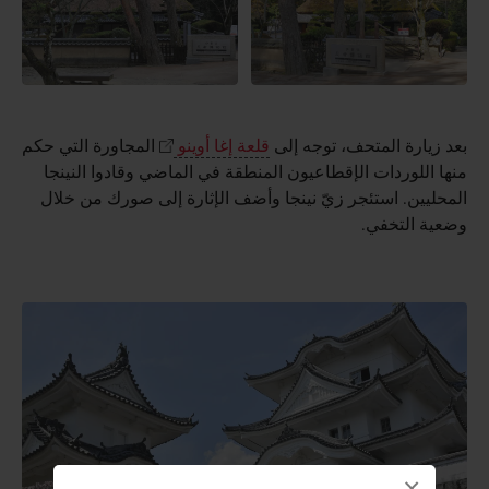
بعد زيارة المتحف، توجه إلى
قلعة إغا أوينو
المجاورة التي حكم
منها اللوردات الإقطاعيون المنطقة في الماضي وقادوا النينجا
المحليين. استئجر زيّ نينجا وأضف الإثارة إلى صورك من خلال
وضعية التخفي.
×