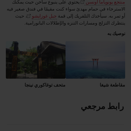
منتجع يونوياما أونسن
يحتوي على ينبوع ساخن حيث يمكنك
الاسترخاء في حمام مهدئ سواء كنت مقيمًا في فندق صغير فيه
أو تمر به. سيأخذك التلفريك إلى قمة
جبل غوزايشو
، حيث
ينتظرك التزلج ومسارات التنزه والإطلالات البانورامية.
نوصيك به
مقاطعة شيغا
متحف توغاكوري نينجا
رابط مرجعي