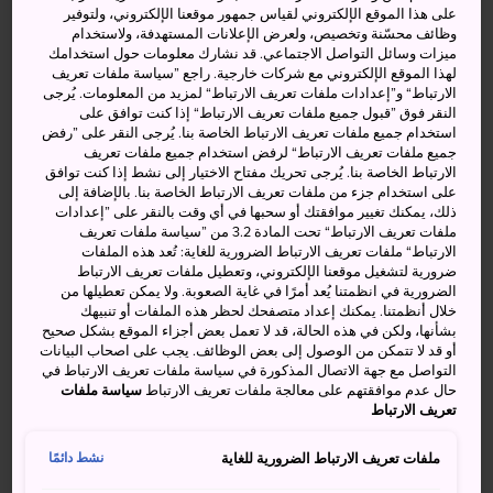
متحف إيغا ريو نينجا
على هذا الموقع الإلكتروني لقياس جمهور موقعنا الإلكتروني، ولتوفير
وظائف محسّنة وتخصيص، ولعرض الإعلانات المستهدفة، ولاستخدام
الينابيع الساخنة والشلالات الخلابة والتنزه والتدريب العملي على
ميزات وسائل التواصل الاجتماعي. قد نشارك معلومات حول استخدامك
لهذا الموقع الإلكتروني مع شركات خارجية. راجع ”سياسة ملفات تعريف
النينجا، وغيرها من كثير من الأمور تجعل مقاطعة ميه الغربية
الارتباط“ و”إعدادات ملفات تعريف الارتباط“ لمزيد من المعلومات. يُرجى
وجهةً مثاليةً للاستمتاع بالريف الياباني.
النقر فوق ”قبول جميع ملفات تعريف الارتباط“ إذا كنت توافق على
استخدام جميع ملفات تعريف الارتباط الخاصة بنا. يُرجى النقر على ”رفض
جميع ملفات تعريف الارتباط“ لرفض استخدام جميع ملفات تعريف
الارتباط الخاصة بنا. يُرجى تحريك مفتاح الاختيار إلى نشط إذا كنت توافق
على استخدام جزء من ملفات تعريف الارتباط الخاصة بنا. بالإضافة إلى
أنشطة ومعالم رائعة
ذلك، يمكنك تغيير موافقتك أو سحبها في أي وقت بالنقر على ”إعدادات
ملفات تعريف الارتباط“ تحت المادة 3.2 من ”سياسة ملفات تعريف
الارتباط“ ملفات تعريف الارتباط الضرورية للغاية: تُعد هذه الملفات
تجربة نينجا مكتملة في متحف وقلعة إيغا
ضرورية لتشغيل موقعنا الإلكتروني، وتعطيل ملفات تعريف الارتباط
الضرورية في انظمتنا يُعد أمرًا في غاية الصعوبة. ولا يمكن تعطيلها من
رحلة استكشاف إلى الشلالات حيث كان يتم تدرب
خلال أنظمتنا. يمكنك إعداد متصفحك لحظر هذه الملفات أو تنبيهك
النينجا سابقًا.
بشأنها، ولكن في هذه الحالة، قد لا تعمل بعض أجزاء الموقع بشكل صحيح
أو قد لا تتمكن من الوصول إلى بعض الوظائف. يجب على اصحاب البيانات
منتجع ينابيع ساخنة هادئ به منحدرات تزلج على بعد
التواصل مع جهة الاتصال المذكورة في سياسة ملفات تعريف الارتباط في
مسافة قصيرة بالتلفريك
حال عدم موافقتهم على معالجة ملفات تعريف الارتباط
سياسة ملفات
تعريف الارتباط
ملفات تعريف الارتباط الضرورية للغاية
نشط دائمًا