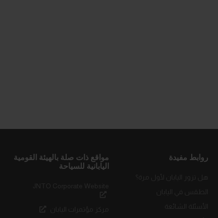
روابط مفيدة
مواقع ذات صلة بالهيئة القومية
اليابانية للسياحة
هل تزور اليابان لأول مرة؟
JNTO Corporate Website
الطقس في اليابان
الأسئلة الشائعة
مركز مؤتمرات اليابان