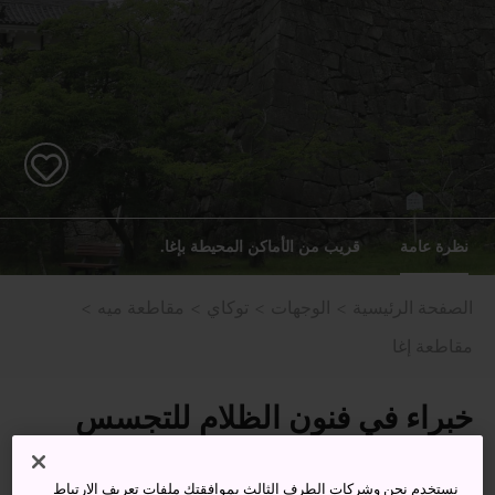
نظرة عامة
قريب من الأماكن المحيطة بإغا.
الصفحة الرئيسية
الوجهات
توكاي
مقاطعة ميه
مقاطعة إغا
خبراء في فنون الظلام للتجسس
والاغتيالات الخفية - مرحبًا بكم في
نستخدم نحن وشركات الطرف الثالث بموافقتك ملفات تعريف الارتباط