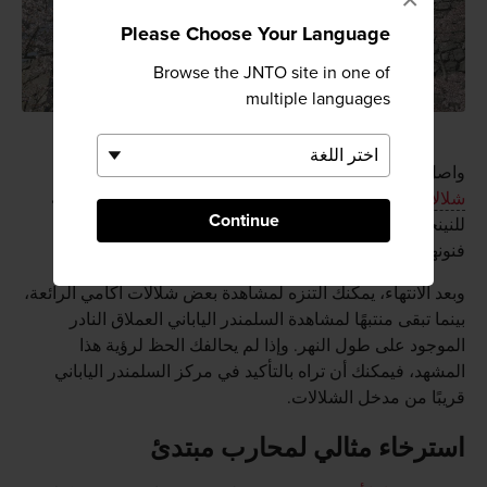
Please Choose Your Language
Browse the JNTO site in one of
multiple languages
واصل مغامرتك في الجبال المنعزلة إلى الجنوب حيث توجد
شلالات أكام 48
، وهناك، يمكنك الانضمام إلى دورة تدريبية
Continue
للنينجا تقام على نفس المنطقة حيث كان النينجا يمارسون
فنونهم سابقًا.
وبعد الانتهاء، يمكنك التنزه لمشاهدة بعض شلالات أكامي الرائعة،
بينما تبقى منتبهًا لمشاهدة السلمندر الياباني العملاق النادر
الموجود على طول النهر. وإذا لم يحالفك الحظ لرؤية هذا
المشهد، فيمكنك أن تراه بالتأكيد في مركز السلمندر الياباني
قريبًا من مدخل الشلالات.
استرخاء مثالي لمحارب مبتدئ