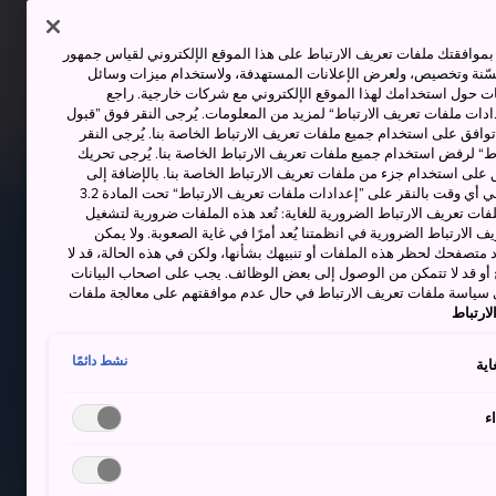
وافقتك ملفات تعريف الارتباط على هذا الموقع الإلكتروني لقياس جمهور
حسّنة وتخصيص، ولعرض الإعلانات المستهدفة، ولاستخدام ميزات وسائل
ت حول استخدامك لهذا الموقع الإلكتروني مع شركات خارجية. راجع
دات ملفات تعريف الارتباط“ لمزيد من المعلومات. يُرجى النقر فوق ”قبول
توافق على استخدام جميع ملفات تعريف الارتباط الخاصة بنا. يُرجى النقر
“ لرفض استخدام جميع ملفات تعريف الارتباط الخاصة بنا. يُرجى تحريك
 على استخدام جزء من ملفات تعريف الارتباط الخاصة بنا. بالإضافة إلى
ذلك، يمكنك تغيير موافقتك أو سحبها في أي وقت بالنقر على ”إعدادات ملفات تعريف الارتباط“ تحت المادة 3.2
ات تعريف الارتباط الضرورية للغاية: تُعد هذه الملفات ضرورية لتشغيل
 الارتباط الضرورية في انظمتنا يُعد أمرًا في غاية الصعوبة. ولا يمكن
د متصفحك لحظر هذه الملفات أو تنبيهك بشأنها، ولكن في هذه الحالة، قد لا
و قد لا تتمكن من الوصول إلى بعض الوظائف. يجب على اصحاب البيانات
 سياسة ملفات تعريف الارتباط في حال عدم موافقتهم على معالجة ملفات
ارتباط
نشط دائمًا
اية
ء