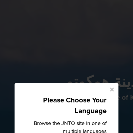
ينة هوكوتو
×
Raise a glass to the nature of
Please Choose Your
Language
Browse the JNTO site in one of
multiple languages