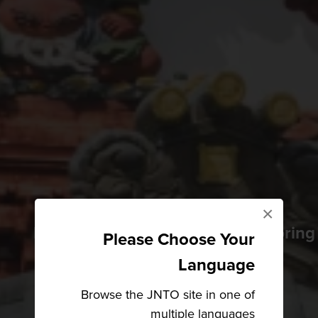
×
Hidden temples, historical hot sprin
Please Choose Your
Language
Browse the JNTO site in one of
multiple languages