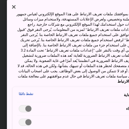
وافقتك ملفات تعريف الارتباط على هذا الموقع الإلكتروني لقياس جمهور
حسّنة وتخصيص، ولعرض الإعلانات المستهدفة، ولاستخدام ميزات وسائل
ت حول استخدامك لهذا الموقع الإلكتروني مع شركات خارجية. راجع
دات ملفات تعريف الارتباط“ لمزيد من المعلومات. يُرجى النقر فوق ”قبول
توافق على استخدام جميع ملفات تعريف الارتباط الخاصة بنا. يُرجى النقر
“ لرفض استخدام جميع ملفات تعريف الارتباط الخاصة بنا. يُرجى تحريك
 على استخدام جزء من ملفات تعريف الارتباط الخاصة بنا. بالإضافة إلى
ذلك، يمكنك تغيير موافقتك أو سحبها في أي وقت بالنقر على ”إعدادات ملفات تعريف الارتباط“ تحت المادة 3.2
ات تعريف الارتباط الضرورية للغاية: تُعد هذه الملفات ضرورية لتشغيل
 الارتباط الضرورية في انظمتنا يُعد أمرًا في غاية الصعوبة. ولا يمكن
د متصفحك لحظر هذه الملفات أو تنبيهك بشأنها، ولكن في هذه الحالة، قد لا
و قد لا تتمكن من الوصول إلى بعض الوظائف. يجب على اصحاب البيانات
 سياسة ملفات تعريف الارتباط في حال عدم موافقتهم على معالجة ملفات
ارتباط
نشط دائمًا
اية
ء