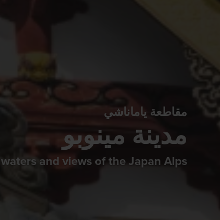
مقاطعة ياماناشي
مدينة مينوبو
g waters and views of the Japan Alps