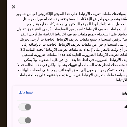
وافقتك ملفات تعريف الارتباط على هذا الموقع الإلكتروني لقياس جمهور
حسّنة وتخصيص، ولعرض الإعلانات المستهدفة، ولاستخدام ميزات وسائل
ت حول استخدامك لهذا الموقع الإلكتروني مع شركات خارجية. راجع
دات ملفات تعريف الارتباط“ لمزيد من المعلومات. يُرجى النقر فوق ”قبول
توافق على استخدام جميع ملفات تعريف الارتباط الخاصة بنا. يُرجى النقر
“ لرفض استخدام جميع ملفات تعريف الارتباط الخاصة بنا. يُرجى تحريك
 على استخدام جزء من ملفات تعريف الارتباط الخاصة بنا. بالإضافة إلى
ذلك، يمكنك تغيير موافقتك أو سحبها في أي وقت بالنقر على ”إعدادات ملفات تعريف الارتباط“ تحت المادة 3.2
ات تعريف الارتباط الضرورية للغاية: تُعد هذه الملفات ضرورية لتشغيل
 الارتباط الضرورية في انظمتنا يُعد أمرًا في غاية الصعوبة. ولا يمكن
د متصفحك لحظر هذه الملفات أو تنبيهك بشأنها، ولكن في هذه الحالة، قد لا
و قد لا تتمكن من الوصول إلى بعض الوظائف. يجب على اصحاب البيانات
 سياسة ملفات تعريف الارتباط في حال عدم موافقتهم على معالجة ملفات
ارتباط
نشط دائمًا
اية
ء