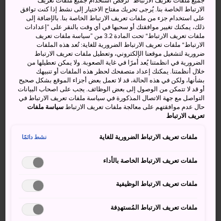
جميع ملفات تعريف الارتباط“ لرفض استخدام جميع ملفات تعريف
الارتباط الخاصة بنا. يُرجى تحريك مفتاح الاختيار إلى نشط إذا كنت توافق
على استخدام جزء من ملفات تعريف الارتباط الخاصة بنا. بالإضافة إلى
ذلك، يمكنك تغيير موافقتك أو سحبها في أي وقت بالنقر على ”إعدادات
ملفات تعريف الارتباط“ تحت المادة 3.2 من ”سياسة ملفات تعريف
الارتباط“ ملفات تعريف الارتباط الضرورية للغاية: تُعد هذه الملفات
ضرورية لتشغيل موقعنا الإلكتروني، وتعطيل ملفات تعريف الارتباط
وهج الشموع الثلجية في مهرجان يوكوتا كاماكورا
الضرورية في انظمتنا يُعد أمرًا في غاية الصعوبة. ولا يمكن تعطيلها من
خلال أنظمتنا. يمكنك إعداد متصفحك لحظر هذه الملفات أو تنبيهك
بشأنها، ولكن في هذه الحالة، قد لا تعمل بعض أجزاء الموقع بشكل صحيح
أو قد لا تتمكن من الوصول إلى بعض الوظائف. يجب على اصحاب البيانات
لتحظى بتجربة مختلفة بكل المقاييس، قم بزيارة مهرجان معبد
التواصل مع جهة الاتصال المذكورة في سياسة ملفات تعريف الارتباط في
سيداي جي إيو (مهرجان الرجال العراة) في
أوكاياما
،
حال عدم موافقتهم على معالجة ملفات تعريف الارتباط
سياسة ملفات
حيث سترى أعدادًا كبيرة من الرجال يلفّون الإزارات حول
تعريف الارتباط
خصورهم، ويتصارعون من أجل حياة كريمة، حيث يأخذون الحليّ
ملفات تعريف الارتباط الضرورية للغاية
نشط دائمًا
من أيدي بعضهم البعض لينعموا بالثروة، وهذا مثال جيد على أنك
لن تصدق بعض الأشياء إلا عندما تراها بعينيك. وهناك، توقّع أن
ملفات تعريف الارتباط الخاصة بالأداء
ترى لكمات قوية، وأحداث درامية بأنفاس مقطوعة، وانقلاب
الأمور بسرعة الضوء، وأجساد عارية في كل مكان تنظر إليه. هذا
ملفات تعريف الارتباط الوظيفية
ما نسميه بالترفيه!
رياضة التزلّج العالمية
ملفات تعريف الارتباط المُستهدِفة