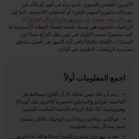
الأمرين: الطقس الشتوي، الذي نراه في أبهى أشكاله في
مهرجان سابورو الشهير للثلوج؛ أو العنفوان اللامحدود، كما في
مهرجان معبد سيداي جي إيو (مهرجان الرجال العراة)
.
الرياضات الشتوية هي وسيلة مُحببة لقضاء العطلة الأسبوعية إذا
كنت محجوزًا بسبب الثلوج، في حين يظل التزلّج بعيدًا عن
المسارات المُعدّة ملائمًا لباقي أيام الشهر في أفضل مناطق
ممارسة الرياضات الجليدية في اليابان.
اجمع المعلومات أولاً
رغم أن ذلك ليس شائعًا، إلا أن الثلوج تتساقط في
العاصمة طوكيو والمناطق الحضرية الأخرى مثل أوساكا
وهيروشيما، لذا عليك ارتداء الأحذية المناسبة للمشي
هوكايدو، وناغانو، ونيغاتا من الوجهات الأكثر شعبية
لممارسة الرياضات الجليدية
يجذب مهرجان سابورو للثلوج أعدادًا هائلة، لذا احرص