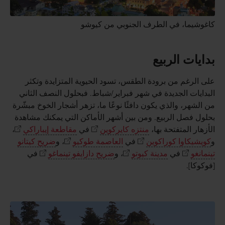
كاغوشيما، في الطرف الجنوبي من كيوشو
بدايات الربيع
على الرغم من برودة الطقس، تسود الحيوية المتزايدة وتكثر
البدايات الجديدة في شهر فبراير/شباط. فبحلول النصف الثاني
من الشهر، والذي يكون دافئًا نوعًا ما، تزهر أشجار الخوخ مبشّرة
بحلول فصل الربيع. ومن بين أشهر الأماكن التي يمكنك مشاهدة
الأزهار المتفتحة بها،
منتزه كايركوين
في
مقاطعة إيباراكي
،
و
كويشيكاوا كوراكوين
في
العاصمة طوكيو
، و
ضريح كيتانو
تينمانغو
في
مدينة كيوتو
، و
ضريح دازايفو تينماغو
في
[فوكوكا].