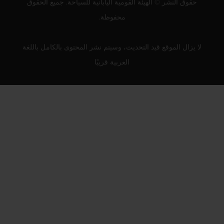
حقوق النشر © الهيئة القومية اليابانية للسياحة. جميع الحقوق
محفوظة.
لا يزال الموقع قيد التحديث، وسيتم نشر المحتوى بالكامل باللغة
العربية قريبًا