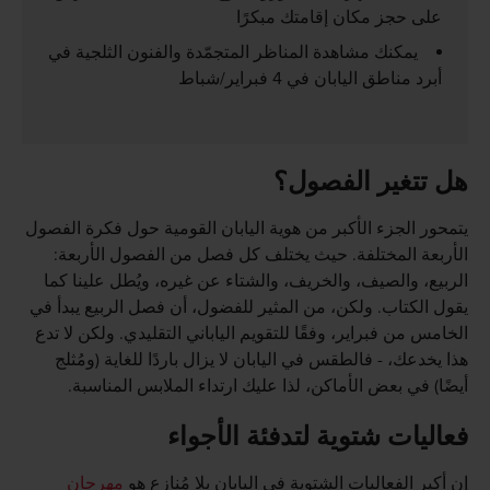
على حجز مكان إقامتك مبكرًا
يمكنك مشاهدة المناظر المتجمّدة والفنون الثلجية في
أبرد مناطق اليابان في 4 فبراير/شباط
هل تتغير الفصول؟
يتمحور الجزء الأكبر من هوية اليابان القومية حول فكرة الفصول
الأربعة المختلفة. حيث يختلف كل فصل من الفصول الأربعة:
الربيع، والصيف، والخريف، والشتاء عن غيره، ويُطل علينا كما
يقول الكتاب. ولكن، من المثير للفضول، أن فصل الربيع يبدأ في
الخامس من فبراير، وفقًا للتقويم الياباني التقليدي. ولكن لا تدع
هذا يخدعك، - فالطقس في اليابان لا يزال باردًا للغاية (ومُثلج
أيضًا) في بعض الأماكن، لذا عليك ارتداء الملابس المناسبة.
فعاليات شتوية لتدفئة الأجواء
إن أكبر الفعاليات الشتوية في اليابان بلا مُنازع هو
مهرجان