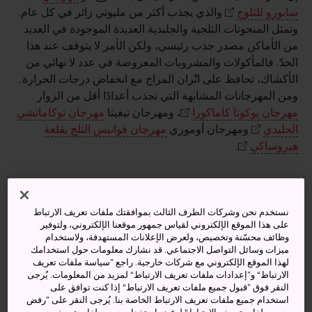
سابورو للثلوج
والذي يجذب أكثر من مليوني زائر في كل عام.
وتمثل المنحوتات الثلجية والجليدية العديدة الموجودة في العديد
من الأماكن مصدر جذب رئيسي، ولكن الأمر لا يتوقف عند هذا
الحدّ. فالمأكولات والمشروبات المعروضة في عدد لا نهائي من
الأكشاك، تحافظ على اتّزان المزاج مع انخفاض درجات الحرارة.
ومن المهرجانات المشابهة التي تجذب أعدادًا أقل من الزوار
مهرجان يوكوتا كاماكورا
، ومهرجان نيغيتا
مهرجان توكاماتشي
الجليدي
ومهرجان أوموري
مهرجان فوانيس الثلج بقلعة
هيروساكي
.
نستخدم نحن وشركات الطرف الثالث بموافقتك ملفات تعريف الارتباط
على هذا الموقع الإلكتروني لقياس جمهور موقعنا الإلكتروني، ولتوفير
وظائف محسّنة وتخصيص، ولعرض الإعلانات المستهدفة، ولاستخدام
ميزات وسائل التواصل الاجتماعي. قد نشارك معلومات حول استخدامك
لهذا الموقع الإلكتروني مع شركات خارجية. راجع ”سياسة ملفات تعريف
الارتباط“ و”إعدادات ملفات تعريف الارتباط“ لمزيد من المعلومات. يُرجى
النقر فوق ”قبول جميع ملفات تعريف الارتباط“ إذا كنت توافق على
استخدام جميع ملفات تعريف الارتباط الخاصة بنا. يُرجى النقر على ”رفض