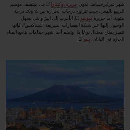
شهر فبراير/شباط، تكون
جزيرة أوكيناوا
في منتصف موسم
الربيع بالفعل، حيث تتراوح درجات الحرارة بين 15 و20 درجة
مئوية. أما جزيرة
كيوشو
، الأقرب إلى البرّ والتي يسهل
الوصول إليها عبر شبكة القطارات السريعة "شيناكسن"، فإنها
تتميز بمناخ معتدل نوعًا ما، وتضم أحد أشهر حمامات ينابيع المياه
الحارة في اليابان،
بيبو
.