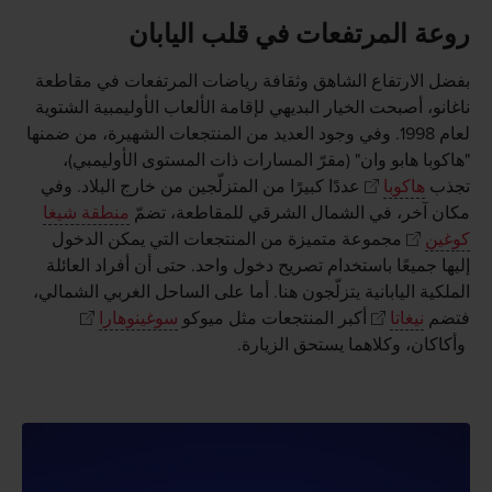
روعة المرتفعات في قلب اليابان
بفضل الارتفاع الشاهق وثقافة رياضات المرتفعات في مقاطعة
ناغانو، أصبحت الخيار البديهي لإقامة الألعاب الأوليمبية الشتوية
لعام 1998. وفي وجود العديد من المنتجعات الشهيرة، من ضمنها
"هاكوبا هابو وان" (مقرّ المسارات ذات المستوى الأوليمبي)،
تجذب
هاكوبا
عددًا كبيرًا من المتزلّجين من خارج البلاد. وفي
مكان آخر، في الشمال الشرقي للمقاطعة، تضمّ
منطقة شيغا
كوغين
مجموعة متميزة من المنتجعات التي يمكن الدخول
إليها جميعًا باستخدام تصريح دخول واحد. حتى أن أفراد العائلة
الملكية اليابانية يتزلّجون هنا. أما على الساحل الغربي الشمالي،
فتضم
نيغاتا
أكبر المنتجعات مثل ميوكو
سوغينوهارا
وأكاكان، وكلاهما يستحق الزيارة.