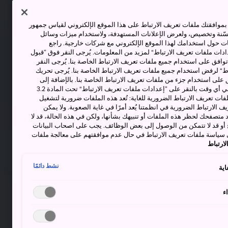
وافقتك ملفات تعريف الارتباط على هذا الموقع الإلكتروني لقياس جمهور
حسّنة وتخصيص، ولعرض الإعلانات المستهدفة، ولاستخدام ميزات وسائل
ت حول استخدامك لهذا الموقع الإلكتروني مع شركات خارجية. راجع
دات ملفات تعريف الارتباط“ لمزيد من المعلومات. يُرجى النقر فوق ”قبول
توافق على استخدام جميع ملفات تعريف الارتباط الخاصة بنا. يُرجى النقر
“ لرفض استخدام جميع ملفات تعريف الارتباط الخاصة بنا. يُرجى تحريك
 على استخدام جزء من ملفات تعريف الارتباط الخاصة بنا. بالإضافة إلى
ذلك، يمكنك تغيير موافقتك أو سحبها في أي وقت بالنقر على ”إعدادات ملفات تعريف الارتباط“ تحت المادة 3.2
ات تعريف الارتباط الضرورية للغاية: تُعد هذه الملفات ضرورية لتشغيل
 الارتباط الضرورية في انظمتنا يُعد أمرًا في غاية الصعوبة. ولا يمكن
د متصفحك لحظر هذه الملفات أو تنبيهك بشأنها، ولكن في هذه الحالة، قد لا
و قد لا تتمكن من الوصول إلى بعض الوظائف. يجب على اصحاب البيانات
 سياسة ملفات تعريف الارتباط في حال عدم موافقتهم على معالجة ملفات
ارتباط
نشط دائمًا
اية
ء