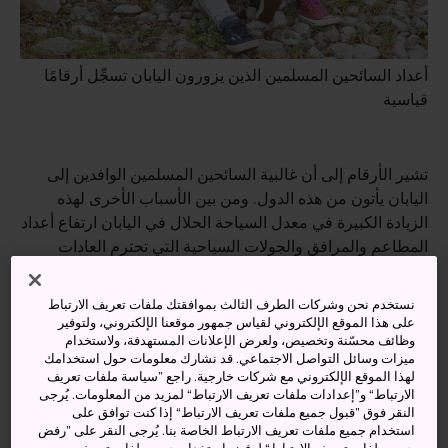
أعداد السائحين المسلمين الذين يزورون اليابان تسجِّل أرقامًا
قياسية
تشير الأرقام إلى أن غالبية السائحين المسلمين الوافدين إلى
اليابان يأتون من هذه الدول. ومن بين الأسباب الأخرى لهذه
الزيادة الكبيرة في معدل السياحة الحلال في اليابان ارتفاع أعداد
المطاعم والمرافق والجولات السياحية التي تحترم العادات
والأخلاقيات الإسلامية، فضلاً عن زيادة أعداد المساجد. كما تمتاز
اليابان بطبيعتها المتسامحة مع الأديان المختلفة، وتحرص
نستخدم نحن وشركات الطرف الثالث بموافقتك ملفات تعريف الارتباط
باستمرار على تلبية احتياجات الزائرين المسلمين واحترام
على هذا الموقع الإلكتروني لقياس جمهور موقعنا الإلكتروني، ولتوفير
وظائف محسّنة وتخصيص، ولعرض الإعلانات المستهدفة، ولاستخدام
معتقداتهم. ومع ذلك، ينبغي للسائحين المسلمين الانتباه إلى أنه لا
ميزات وسائل التواصل الاجتماعي. قد نشارك معلومات حول استخدامك
توجد هيئة مركزية لاعتماد المرافق والأنشطة المتوافقة مع
لهذا الموقع الإلكتروني مع شركات خارجية. راجع ”سياسة ملفات تعريف
الثقافة الإسلامية. لكن هناك الكثير من الموارد التي تزود
الارتباط“ و”إعدادات ملفات تعريف الارتباط“ لمزيد من المعلومات. يُرجى
النقر فوق ”قبول جميع ملفات تعريف الارتباط“ إذا كنت توافق على
الزائرين بمعلومات عن الأماكن التي تحترم التقاليد الإسلامية،
استخدام جميع ملفات تعريف الارتباط الخاصة بنا. يُرجى النقر على ”رفض
ومن خلال بحث بسيط على شبكة الإنترنت يتسنى للراغبين في