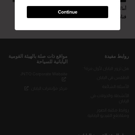
أماكن الإقامة
ينابيع المياه الساخنة
Continue
فنادق الكبسولة
منتجع ياماناكا أونسن
روابط مفيدة
مواقع ذات صلة بالهيئة القومية
اليابانية للسياحة
هل تزور اليابان لأول مرة؟
JNTO Corporate Website
الطقس في اليابان
الأسئلة الشائعة
مركز مؤتمرات اليابان
الأنشطة والجولات في
اليابان
روابط مكتبة الصور
ومقاطع الفيديو اليابانية