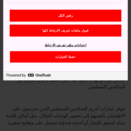
رفض الكل
قبول ملفات تعريف الارتباط كلها
إعدادات ملف تعريف الارتباط
حفظ الخيارات
اليابان من الوجهات السياحية التي تحظى بإقبال متزايد من
السائحين المسلمين
تتوفر خيارات أخرى للسائحين المسلمين الذين يحرصون على
الاطمئنان بأنفسهم إلى تحضير الوجبات الحلال، مثل أماكن إقامة
بديلة كشقق للإيجار أو أجنحة فندقية تشتمل على مطابخ صغيرة.