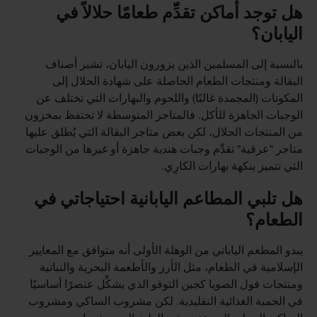
هل توجد أماكن تقدِّم طعامًا حلالاً في
اليابان؟
بالنسبة إلى المسلمين الذين يزورون اليابان، تشير أصناف
البقالة ومنتجات الطعام الحاصلة على شهادة الحلال إلى
المكونات (المجمدة غالبًا) واللحوم والبهارات التي تختلف عن
الوجبات الجاهزة للأكل. فالمتاجر المتوسطة لا تحتفظ بمخزون
من المنتجات الحلال، لكن بعض متاجر البقالة التي يُطلق عليها
متاجر "عرقية" تقدِّم وجبات هندية جاهزة أو غيرها من الوجبات
التي تتميز بنكهة بهارات الكارِي.
هل تلبي المطاعم اليابانية احتياجاتي في
الطعام؟
يبدو المطعم الياباني من الوهلة الأولى أنه متوافق مع المعايير
الإسلامية في الطعام، مثل الأرز والأطعمة البحرية والنباتية
ومنتجات فول الصويا كجبن التوفو الذي يشكِّل عنصرًا أساسيًا
في الحمية الغذائية التقليدية. لكن مشروب الساكي ومشروب