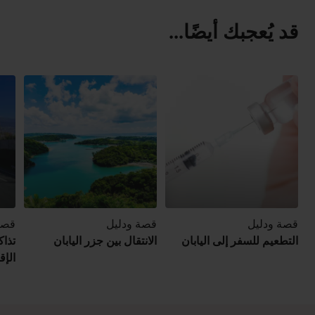
قد يُعجبك أيضًا...
قصة ودليل
قصة ودليل
قصة
التطعيم للسفر إلى اليابان
الانتقال بين جزر اليابان
تذا
الإق