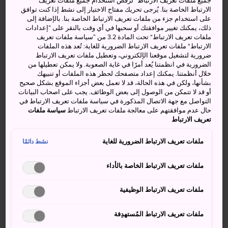
جميع ملفات تعريف الارتباط“ لرفض استخدام جميع ملفات تعريف
زيارة البلاد معرفة الإرشادات الدقيقة. وتشمل هذه الموارد:
الارتباط الخاصة بنا. يُرجى تحريك مفتاح الاختيار إلى نشط إذا كنت توافق
على استخدام جزء من ملفات تعريف الارتباط الخاصة بنا. بالإضافة إلى
Japan Welcome Guide for Muslim Travelers
(دليل الترحيب
ذلك، يمكنك تغيير موافقتك أو سحبها في أي وقت بالنقر على ”إعدادات
بالسائحين المسلمين في اليابان) و
Japan Guide for Muslim
ملفات تعريف الارتباط“ تحت المادة 3.2 من ”سياسة ملفات تعريف
Visitors
(دليل الزائرين المسلمين في اليابان) و
Halal Gourmet
الارتباط“ ملفات تعريف الارتباط الضرورية للغاية: تُعد هذه الملفات
ضرورية لتشغيل موقعنا الإلكتروني، وتعطيل ملفات تعريف الارتباط
Japan
و
Halal Media Japan
و
HalalJapan.jp
.
الضرورية في انظمتنا يُعد أمرًا في غاية الصعوبة. ولا يمكن تعطيلها من
خلال أنظمتنا. يمكنك إعداد متصفحك لحظر هذه الملفات أو تنبيهك
هل توجد فنادق تحترم العادات والتقاليد
بشأنها، ولكن في هذه الحالة، قد لا تعمل بعض أجزاء الموقع بشكل صحيح
أو قد لا تتمكن من الوصول إلى بعض الوظائف. يجب على اصحاب البيانات
الإسلامية في اليابان؟
التواصل مع جهة الاتصال المذكورة في سياسة ملفات تعريف الارتباط في
حال عدم موافقتهم على معالجة ملفات تعريف الارتباط
سياسة ملفات
تتزايد أعداد الفنادق التي توفر مرافق وخدمات تتلاءم مع ثقافة
تعريف الارتباط
الزائرين المسلمين لليابان، من المطاعم الحلال إلى توفير سجاد
للصلاة ومساحات تتجه نحو قبلة المسلمين بمكة في غرف
ملفات تعريف الارتباط الضرورية للغاية
نشط دائمًا
الأفراد أو الأماكن العامة. أحيانًا يكون مسؤولو خدمات الزوار
على علم بأماكن المطاعم الحلال والمساجد في منطقتهم.
ملفات تعريف الارتباط الخاصة بالأداء
وتجدر الإشارة إلى أن معظم هذه الخدمات والمرافق تنتشر في
المدن الكبرى.
ملفات تعريف الارتباط الوظيفية
ملفات تعريف الارتباط المُستهدِفة