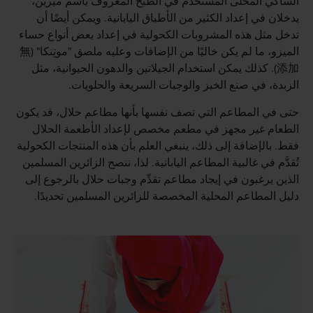
الساكي المحلى المستخدم في الطبخ المعروف باسم ميرين،
يدخلان في إعداد الكثير من الأطباق اليابانية. ويمكن أيضًا أن
تدخل مثل هذه المشروبات الكحولية في إعداد بعض أنواع حساء
الميزو، ما لم يكن خاليًا من الإضافات وعليه ملصق "موتِنكا" (無
添加). كذلك يمكن استخدام الجيلاتين والدهون الحيوانية، مثل
الزبدة، في صنع الخبز والوجبات السريعة والحلويات.
حتى في المطاعم التي تصف نفسها بأنها مطاعم حلال، قد يكون
الطعام غير مجهز في مطعم مخصص لإعداد الأطعمة الحلال
فقط. بالإضافة إلى ذلك، ينبغي العلم بأن هذه المنتجات الكحولية
تُقدَّم في غالبية المطاعم اليابانية. لذا، ننصح الزائرين المسلمين
الذين يرغبون في إيجاد مطاعم تقدِّم وجبات حلال بالرجوع إلى
دليل المطاعم المحلية المخصصة للزائرين المسلمين تحديدًا.