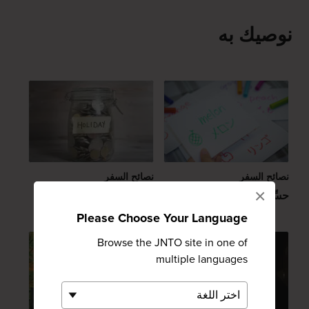
نوصيك به
نصائح السفر
نصائح السفر
×
حسِّن لغتك اليابانية
دليل السفر إلى اليابان
بميزانية محدودة
Please Choose Your Language
Browse the JNTO site in one of
multiple languages