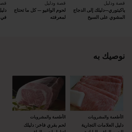
قصة ودليل
قصة ودليل
قصة
ياكيتوري—دليلك إلى الدجاج
لحوم الواغيو — كل ما تحتاج
دليل
المشوي على السيخ
لمعرفته
في ا
نوصيك به
الأطعمة والمشروبات
الأطعمة والمشروبات
دليل العلامات التجارية
لحم بقري فاخر: دليلك