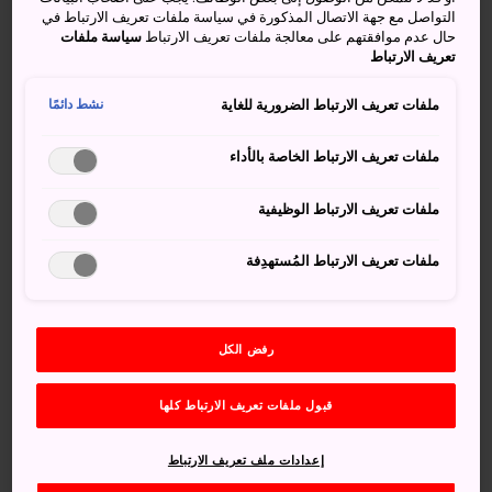
التواصل مع جهة الاتصال المذكورة في سياسة ملفات تعريف الارتباط في
حال عدم موافقتهم على معالجة ملفات تعريف الارتباط
سياسة ملفات
تعريف الارتباط
ملفات تعريف الارتباط الضرورية للغاية
نشط دائمًا
ملفات تعريف الارتباط الخاصة بالأداء
ملفات تعريف الارتباط الوظيفية
ملفات تعريف الارتباط المُستهدِفة
يرعى المربون أغلب أنواع الواغيو من ثمانية إلى عشرة أشهر،
وبعدها يرسلونها للبيع في المزادات العلنية ليشتريها المزارعون
الذين يُكملون رعايتها. ويعمل هؤلاء المزارعون على خلق بيئات
مثالية لأبقارهم لتتمتع بأقصى حدود الراحة والهدوء، ويرجع
رفض الكل
السبب وراء ذلك الاهتمام الزائد إلى الاعتقاد السائد بأن تلك
البيئات الهادئة الخالية من التوتر هي ما يُكسِب لحوم تلك الأبقار
قبول ملفات تعريف الارتباط كلها
قوامها الاستثنائي المميز. كما تتمتع ثيران الواغيو بظروف تغذية
مميزة، فالأبقار الحامل والماشية الوليدة ترعى على أعشاب
إعدادات ملف تعريف الارتباط
المراعي، أما العجول الصغيرة والثيران الأخرى، فتتغذى على