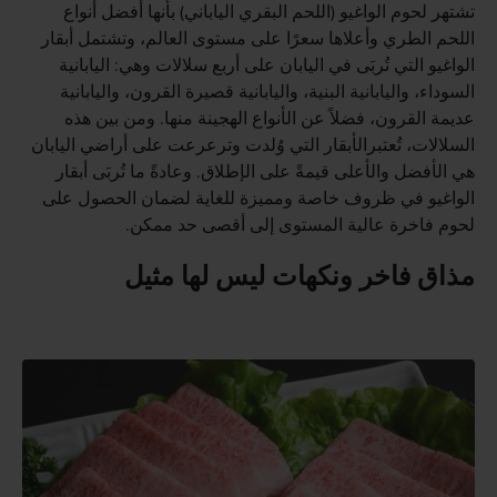
تشتهر لحوم الواغيو (اللحم البقري الياباني) بأنها أفضل أنواع
اللحم الطري وأعلاها سعرًا على مستوى العالم، وتشتمل أبقار
الواغيو التي تُربَى في اليابان على أربع سلالات وهي: اليابانية
السوداء، واليابانية البنية، واليابانية قصيرة القرون، واليابانية
عديمة القرون، فضلاً عن الأنواع الهجينة منها. ومن بين هذه
السلالات، تُعتبرالأبقار التي وُلدت وترعرعت على أراضي اليابان
هي الأفضل والأعلى قيمةً على الإطلاق. وعادةً ما تُربَى أبقار
الواغيو في ظروف خاصة ومميزة للغاية لضمان الحصول على
لحوم فاخرة عالية المستوى إلى أقصى حد ممكن.
مذاق فاخر ونكهات ليس لها مثيل