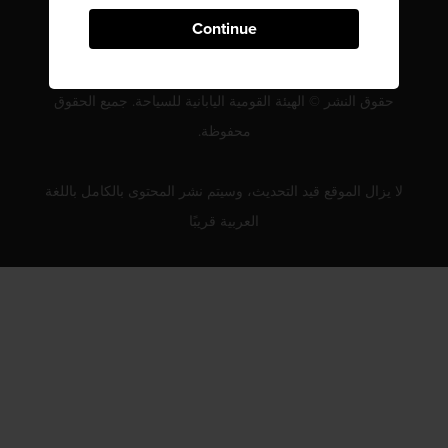
Continue
حقوق النشر © الهيئة القومية اليابانية للسياحة. جميع الحقوق
محفوظة.
لا يزال الموقع قيد التحديث، وسيتم نشر المحتوى بالكامل باللغة
العربية قريبًا