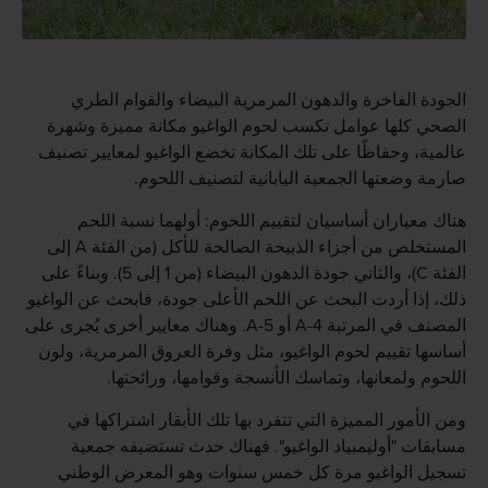
الجودة الفاخرة والدهون المرمرية البيضاء والقوام الطري
الصحي كلها عوامل تكسب لحوم الواغيو مكانة مميزة وشهرة
عالمية، وحفاظًا على تلك المكانة تخضع الواغيو لمعايير تصنيف
صارمة وضعتها الجمعية اليابانية لتصنيف اللحوم.
هناك معياران أساسيان لتقييم اللحوم: أولهما نسبة اللحم
المستخلص من أجزاء الذبيحة الصالحة للأكل (من الفئة A إلى
الفئة C)، والثاني جودة الدهون البيضاء (من 1 إلى 5). وبناءً على
ذلك، إذا أردت البحث عن اللحم الأعلى جودة، فابحث عن الواغيو
المصنف في المرتبة A-4 أو A-5. وهناك معايير أخرى يُجرى على
أساسها تقييم لحوم الواغيو، مثل وفرة العروق المرمرية، ولون
اللحوم ولمعانها، وتماسك الأنسجة وقوامها، ورائحتها.
ومن الأمور المميزة التي تتفرد بها تلك الأبقار اشتراكها في
مسابقات "أوليمبياد الواغيو". فهناك حدث تستضيفه جمعية
تسجيل الواغيو مرة كل خمس سنوات وهو المعرض الوطني