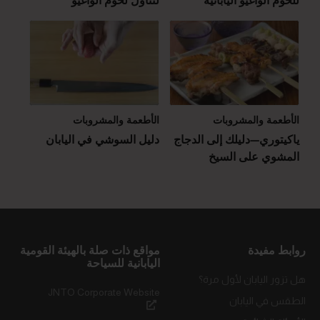
للحوم الواغيو اليابانية
لتناول لحوم الواغيو
الأطعمة والمشروبات
الأطعمة والمشروبات
ياكيتوري—دليلك إلى الدجاج
دليل السوشي في اليابان
المشوي على السيخ
روابط مفيدة
مواقع ذات صلة بالهيئة القومية
اليابانية للسياحة
هل تزور اليابان لأول مرة؟
JNTO Corporate Website
الطقس في اليابان