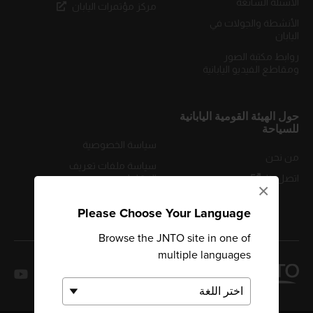
الأسئلة الشائعة
مركز مؤتمرات اليابان
الأنشطة والجولات في
اليابان
روابط مكتبة الصور
ومقاطع الفيديو اليابانية
حول الهيئة القومية اليابانية
للسياحة
سياسة الخصوصية
من نحن
سياسة ملفات تعريف
اتصل بنا
الارتباط
×
شروط الاستخدام
Please Choose Your Language
Browse the JNTO site in one of
multiple languages