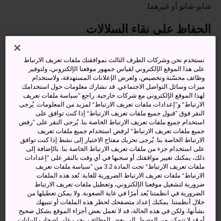
شابو-شابو أو غيرهما.
الحفاظ على نقاء السلالات
تحظى أبقار الواغيو في اليابان برعاية فائقة تحت توجيهات
نستخدم نحن وشركات الطرف الثالث بموافقتك ملفات تعريف الارتباط
صارمة للغاية. ولأن الهدف الأول والأخير هو حماية السلالات
على هذا الموقع الإلكتروني لقياس جمهور موقعنا الإلكتروني، ولتوفير
وضمان نقائها، يُجرى التحكم في كل تفاصيل الرعاية تحكمًا
وظائف محسّنة وتخصيص، ولعرض الإعلانات المستهدفة، ولاستخدام
كاملًا. فعلى سبيل المثال، تُختم جميع العجول حديثة الولادة
ميزات وسائل التواصل الاجتماعي. قد نشارك معلومات حول استخدامك
لهذا الموقع الإلكتروني مع شركات خارجية. راجع ”سياسة ملفات تعريف
بأرقام تعريفية خاصة بهدف التمكن من تتبعها ومعرفة مزارعها
الارتباط“ و”إعدادات ملفات تعريف الارتباط“ لمزيد من المعلومات. يُرجى
الأصلية، كما يُسجَّل مكان ميلاد كل بقرة والتاريخ الذي وُلدت فيه
النقر فوق ”قبول جميع ملفات تعريف الارتباط“ إذا كنت توافق على
ونوع السلالة التي تنتمي إليها.
استخدام جميع ملفات تعريف الارتباط الخاصة بنا. يُرجى النقر على ”رفض
جميع ملفات تعريف الارتباط“ لرفض استخدام جميع ملفات تعريف
الارتباط الخاصة بنا. يُرجى تحريك مفتاح الاختيار إلى نشط إذا كنت توافق
من المزرعة إلى حظائر الخمس نجوم
على استخدام جزء من ملفات تعريف الارتباط الخاصة بنا. بالإضافة إلى
ذلك، يمكنك تغيير موافقتك أو سحبها في أي وقت بالنقر على ”إعدادات
ملفات تعريف الارتباط“ تحت المادة 3.2 من ”سياسة ملفات تعريف
الارتباط“ ملفات تعريف الارتباط الضرورية للغاية: تُعد هذه الملفات
ضرورية لتشغيل موقعنا الإلكتروني، وتعطيل ملفات تعريف الارتباط
الضرورية في انظمتنا يُعد أمرًا في غاية الصعوبة. ولا يمكن تعطيلها من
خلال أنظمتنا. يمكنك إعداد متصفحك لحظر هذه الملفات أو تنبيهك
بشأنها، ولكن في هذه الحالة، قد لا تعمل بعض أجزاء الموقع بشكل صحيح
أو قد لا تتمكن من الوصول إلى بعض الوظائف. يجب على اصحاب البيانات