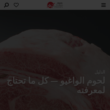
الدليل
لحوم الواغيو — كل ما تحتاج
لمعرفته