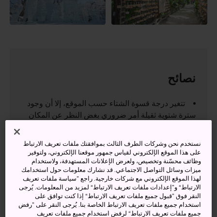
نصائح
تتغير درجة قسوة الشتاء حسب الموقع، إلا أن وجود
سترة شتوية ثقيلة أمر ضروري بغض النظر عن المكان
الذي تسافر إليه.
في عطلات رأس السنة، تغلق أغلب المطاعم وأماكن
نستخدم نحن وشركات الطرف الثالث بموافقتك ملفات تعريف الارتباط
على هذا الموقع الإلكتروني لقياس جمهور موقعنا الإلكتروني، ولتوفير
الجذب السياحي أبوابها، ولهذا عليك بالتخطيط مسبقاً
وظائف محسّنة وتخصيص، ولعرض الإعلانات المستهدفة، ولاستخدام
لتجنب أي إحباطات وخيبة أمل.
ميزات وسائل التواصل الاجتماعي. قد نشارك معلومات حول استخدامك
لهذا الموقع الإلكتروني مع شركات خارجية. راجع ”سياسة ملفات تعريف
استمتع بالأطعمة التي يعدها الطهاة في فصل الشتاء
الارتباط“ و”إعدادات ملفات تعريف الارتباط“ لمزيد من المعلومات. يُرجى
خصيصاً، وانغمس في الآنية الفاخرة الساخنة المتلاحقة،
النقر فوق ”قبول جميع ملفات تعريف الارتباط“ إذا كنت توافق على
واحتس حساء رامين اللذيذ، وتناول غيرها من الأطباق
استخدام جميع ملفات تعريف الارتباط الخاصة بنا. يُرجى النقر على ”رفض
جميع ملفات تعريف الارتباط“ لرفض استخدام جميع ملفات تعريف
التي تشبع الروح قبل الجسد.