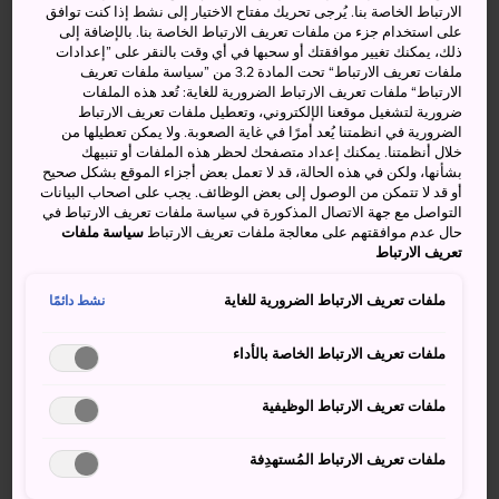
الارتباط الخاصة بنا. يُرجى تحريك مفتاح الاختيار إلى نشط إذا كنت توافق
على استخدام جزء من ملفات تعريف الارتباط الخاصة بنا. بالإضافة إلى
ذلك، يمكنك تغيير موافقتك أو سحبها في أي وقت بالنقر على ”إعدادات
ملفات تعريف الارتباط“ تحت المادة 3.2 من ”سياسة ملفات تعريف
الارتباط“ ملفات تعريف الارتباط الضرورية للغاية: تُعد هذه الملفات
أشهر أماكن التزلج في اليابان
ضرورية لتشغيل موقعنا الإلكتروني، وتعطيل ملفات تعريف الارتباط
الضرورية في انظمتنا يُعد أمرًا في غاية الصعوبة. ولا يمكن تعطيلها من
اليابان بلد عامر بالجبال، ولهذا فهي تفخر بامتلاكها أعلى القمم
خلال أنظمتنا. يمكنك إعداد متصفحك لحظر هذه الملفات أو تنبيهك
بشأنها، ولكن في هذه الحالة، قد لا تعمل بعض أجزاء الموقع بشكل صحيح
الجبلية المثالية للرياضات الثلجية الشتوية. وأينما توجهت داخل
أو قد لا تتمكن من الوصول إلى بعض الوظائف. يجب على اصحاب البيانات
اليابان، ستجد الشتاء يكسو الجبال القريبة بغطاء ثلجي ناصع
التواصل مع جهة الاتصال المذكورة في سياسة ملفات تعريف الارتباط في
البياض، ويجذب إلى البلاد أعدادًا غفيرة من عشاق ممارسة
حال عدم موافقتهم على معالجة ملفات تعريف الارتباط
سياسة ملفات
تعريف الارتباط
رياضة التزحلق والتزلج على الجليد.
أغلب المسافرين المقيمين في طوكيو يتوجهون إلى
ناغانو
ملفات تعريف الارتباط الضرورية للغاية
نشط دائمًا
لممارسة التزحلق المبهج على الجليد ولسهولة الوصول إليها.
ويُعد منتجع التزلج
هاكوبا
أحد أشهر المنتجعات العديدة المقامة
ملفات تعريف الارتباط الخاصة بالأداء
في المنطقة.
ملفات تعريف الارتباط الوظيفية
أما إ1ا كنت ترغب في منطقة يهطل فيها الثلج باستمرار وعلى
مساحات شاسعة، اتجه شمالا إلى جزيرة
هوكايدو
، وتمتد هذه
ملفات تعريف الارتباط المُستهدِفة
المنطقة لمسافات كبيرة أمامك حيث التضاريس الجبلية