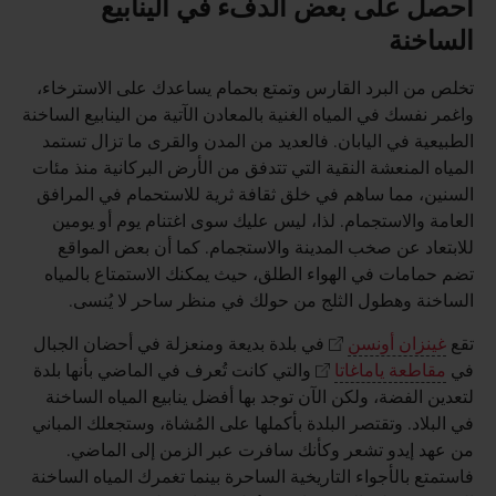
احصل على بعض الدفء في الينابيع
الساخنة
تخلص من البرد القارس وتمتع بحمام يساعدك على الاسترخاء،
واغمر نفسك في المياه الغنية بالمعادن الآتية من الينابيع الساخنة
الطبيعية في اليابان. فالعديد من المدن والقرى ما تزال تستمد
المياه المنعشة النقية التي تتدفق من الأرض البركانية منذ مئات
السنين، مما ساهم في خلق ثقافة ثرية للاستحمام في المرافق
العامة والاستجمام. لذا، ليس عليك سوى اغتنام يوم أو يومين
للابتعاد عن صخب المدينة والاستجمام. كما أن بعض المواقع
تضم حمامات في الهواء الطلق، حيث يمكنك الاستمتاع بالمياه
الساخنة وهطول الثلج من حولك في منظر ساحر لا يُنسى.
تقع
غينزان أونسن
في بلدة بديعة ومنعزلة في أحضان الجبال
في
مقاطعة ياماغاتا
والتي كانت تُعرف في الماضي بأنها بلدة
لتعدين الفضة، ولكن الآن توجد بها أفضل ينابيع المياه الساخنة
في البلاد. وتقتصر البلدة بأكملها على المُشاة، وستجعلك المباني
من عهد إيدو تشعر وكأنك سافرت عبر الزمن إلى الماضي.
فاستمتع بالأجواء التاريخية الساحرة بينما تغمرك المياه الساخنة