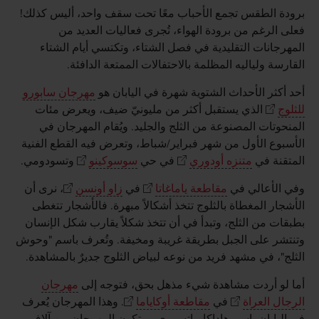
برودة الطقس تجمع الأحباب معًا تحت سقف واحد، أليس كذلك!
فعلى الرغم من برودة الهواء، تُجرى فعاليات العديد من
المهرجانات التقليدية في فصل الشتاء، وتكتسي أيام الشتاء
القارسة ولياليه المظلمة بالاحتفالات الممتعة الدافئة.
أحد أكثر الأحداث الشتوية شهرة في اليابان هو
مهرجان سابورو
للثلوج
الذي يستقبل أكثر من مليونيّ ضيف، ويعرض مئات
المنحوتات المصنوعة من الثلج والجليد. ويُقام المهرجان في
الأسبوع الأول من شهر فبراير/شباط، وتعرض فيه القطع الفنية
المتقنة في
متنزه أودوري
في حي
سوسوكينو
وتسودومي.
وفي الأعالي في
مقاطعة ياماغاتا
في
زاو أونسن
، نرى أن
الأشجار المغطاة بالثلوج تتخذ أشكالاً مبهرة. فالأشجار تتغطى
بطبقات من الثلج، وتبدأ في أن تتخذ شكلاً يقارب شكل الإنسان
وتنتشر على الجبل بطريقة غريبة ومخيفة. وتُعرف باسم "وحوش
الثلج"، في مشهد فريد من نوعه لبياض الثلوج جديرٌ بالمشاهدة.
أما لو أردت مشاهدة شيء مذهل بحق، فتوجه إلى
مهرجان
الرجال العراة
في
مقاطعة أوكاياما
. وهذا المهرجان يُعرف
في اليابان باسم هاداكا ماتسوري، ويتكون المهرجان من آلاف