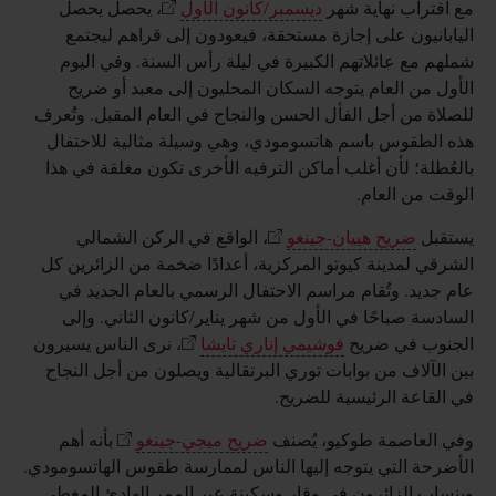
مع اقتراب نهاية شهر
ديسمبر/كانون الأول
، يحصل يحصل
اليابانيون على إجازة مستحقة، فيعودون إلى قراهم ليجتمع
شملهم مع عائلاتهم الكبيرة في ليلة رأس السنة. وفي اليوم
الأول من العام يتوجه السكان المحليون إلى معبد أو ضريح
للصلاة من أجل الفأل الحسن والنجاح في العام المقبل. وتُعرف
هذه الطقوس باسم هاتسومودي، وهي وسيلة مثالية للاحتفال
بالعُطلة؛ لأن أغلب أماكن الترفيه الأخرى تكون مغلقة في هذا
الوقت من العام.
يستقبل
ضريح هييان-جينغو
، الواقع في الركن الشمالي
الشرقي لمدينة كيوتو المركزية، أعدادًا ضخمة من الزائرين كل
عام جديد. وتُقام مراسم الاحتفال الرسمي بالعام الجديد في
السادسة صباحًا في الأول من شهر يناير/كانون الثاني. وإلى
الجنوب في ضريح
فوشيمي إناري تايشا
، نرى الناس يسيرون
بين الآلاف من بوابات توري البرتقالية ويصلون من أجل النجاح
في القاعة الرئيسية للضريح.
وفي العاصمة طوكيو، يُصنف
ضريح ميجي-جينغو
بأنه أهم
الأضرحة التي يتوجه إليها الناس لممارسة طقوس الهاتسومودي.
وينساب الزائرون في وقار وسكينة عبر الممر الهادئ المغطى