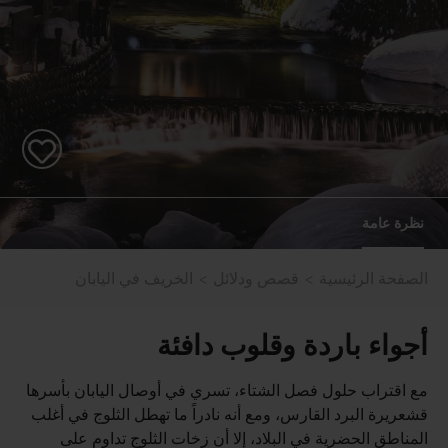
نظرة عامة
الصفحة الرئيسية
قصص ودلائل
الخريف في اليابان
أجواء باردة وقلوب دافئة
مع اقتراب حلول فصل الشتاء، تسري في أوصال اليابان بأسرها
قشعريرة البرد القارس، ومع أنه نادراً ما تهطل الثلوج في أغلب
المناطق الحضرية في البلاد، إلا أن زخات الثلوج تداوم على