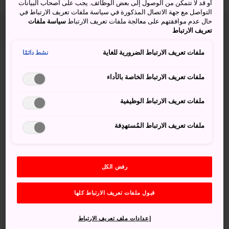
أو قد لا تتمكن من الوصول إلى بعض الوظائف. يجب على اصحاب البيانات
التواصل مع جهة الاتصال المذكورة في سياسة ملفات تعريف الارتباط في
حال عدم موافقتهم على معالجة ملفات تعريف الارتباط
سياسة ملفات
اليوم 1
تعريف الارتباط
ملفات تعريف الارتباط الضرورية للغاية
نشط دائمًا
ملفات تعريف الارتباط الخاصة بالأداء
50 دقائق
ملفات تعريف الارتباط الوظيفية
بلدة مياجيما
ملفات تعريف الارتباط المُستهدِفة
جزيرة الأضرحة الساحرة في مدينة هيروشيما
يمكن الوصول إلى
بلدة مياجيما
باستخدام العبّارة،
رفض الكل
وهي من الأماكن المقدسة منذ قديم الزمان.
وننصحك بالذهاب إلى هذه البلدة؛ فهي فرصة رائعة
قبول ملفات تعريف الارتباط كلها
للقيام بنزهة يسيرة لا تستغرق سوى يوم واحد،
وزيارة العديد من الأضرحة الجميلة المنتشرة فيها.
إعدادات ملف تعريف الارتباط
ومن بين المعالم الجديرة بالمشاهدة فيها، ضريح