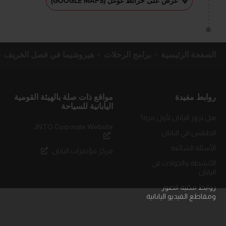
عرض على خرائط غوغل (GOOGLE MAPS)
الصفحة الرئيسية
برامج الرحلات
هيروشيما في فصل الخريف
روابط مفيدة
مواقع ذات صلة بالهيئة القومية
اليابانية للسياحة
هل تزور اليابان لأول مرة؟
JNTO Corporate Website
الطقس في اليابان
الأسئلة الشائعة
مركز مؤتمرات اليابان
الأنشطة والجولات في
اليابان
روابط مكتبة الصور
ومقاطع الفيديو اليابانية