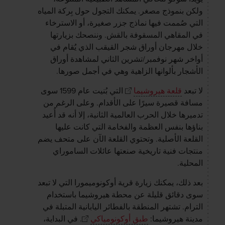
ولكن بنموذج مصغر. يمكنك التجول حول بِركة المياه
التي صُممت فيها نماذج جزر صغيرة، أو الاسترخاء
في المقاهي المسقوفة بالقش. وننصحك بزيارتها
خلال مهرجان أوراق شجر القيقب الذي يُقام في
أواخر شهر نوفمبر/تشرين الثاني لمشاهدة أوراق
الأشجار بألوانها الزاهية وهي في أجمل صورها.
لا تبعد
قلعة هيروشيما
التي بُنيت عام 1599 سوى
مسافة قصيرة سيرًا على الأقدام. وعلى الرغم من
تدميرها خلال الحرب العالمية الثانية، إلا أنه قد أُعيد
بناؤها بنفس العظمة والفخامة التي كانت عليها
القلعة الأصلية. وتحتوي القلعة الآن على متحف يضم
منتجات فنية تاريخية صنعتها عائلات الساموراي
المحلية.
بعد ذلك، يمكنك زيارة قرية أوكونوميمورا التي لا تبعد
سوى دقائق قليلة عن محطة هيروشيما باستخدام
الترام. تشتهر المنطقة بالفطائر اليابانية المتبلة في
مدينة هيروشيما:
طبق أوكونومياكي
. في البداية،