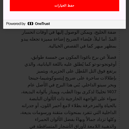
إيتسوكوشيما-جينجا الذي شُيَّد منذ حوالي 1400 عام
حفظ الخيارات
فوق صفحة الماء ويتميز بالممرات المسقوفة التي
تربط بين أبنية الضريح. وتوجد هنا أيضًا بوابة أوتوري
(بوابة توري الضخمة) البديعة التي تقف شامخة على
ضفة الخليج، ويمكن الوصول إليها في أوقات انحسار
المدّ. أما ليلاً، فيُضاء الضريح إضاءة مميزة تجعله يبدو
بمظهر مبهر كما في القصص الخيالية.
فضلاً عن برج باغودا المكون من خمسة طوابق،
أوغونجو-نو-تو كما يُطلق عليه باللغة اليابانية، والذي
يرتفع فوق التل المُطِل على الجزيرة، ويتميز
بإطلالات ساحرة على ضريح إيتسوكوشيما-جينجا
وبحر سيتو الداخلي. بُني هذا البرج في الأصل عام
1407 تخليدًا لذكرى بوذا الطب، ويمتاز بألوانه البديعة،
سواء على الواجهة الخارجية ذات الألوان النابضة
بالحياة والمزخرفة بطلاء لامع أحمر اللون، أو جدرانه
الداخلية التي تتفرد بمنحوتات متقنة ورسومات بديعة،
وكلها تزداد جمالاً وبهاءً بفضل الألوان الحمراء
والذهبية اللامعة لأوراق الأشجار المتساقطة في