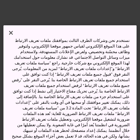
نستخدم نحن وشركات الطرف الثالث بموافقتك ملفات تعريف الارتباط
على هذا الموقع الإلكتروني لقياس جمهور موقعنا الإلكتروني، ولتوفير
وظائف محسّنة وتخصيص، ولعرض الإعلانات المستهدفة، ولاستخدام
ميزات وسائل التواصل الاجتماعي. قد نشارك معلومات حول استخدامك
لهذا الموقع الإلكتروني مع شركات خارجية. راجع ”سياسة ملفات تعريف
الارتباط“ و”إعدادات ملفات تعريف الارتباط“ لمزيد من المعلومات. يُرجى
النقر فوق ”قبول جميع ملفات تعريف الارتباط“ إذا كنت توافق على
استخدام جميع ملفات تعريف الارتباط الخاصة بنا. يُرجى النقر على ”رفض
جميع ملفات تعريف الارتباط“ لرفض استخدام جميع ملفات تعريف
الارتباط الخاصة بنا. يُرجى تحريك مفتاح الاختيار إلى نشط إذا كنت توافق
على استخدام جزء من ملفات تعريف الارتباط الخاصة بنا. بالإضافة إلى
ذلك، يمكنك تغيير موافقتك أو سحبها في أي وقت بالنقر على ”إعدادات
ملفات تعريف الارتباط“ تحت المادة 3.2 من ”سياسة ملفات تعريف
الارتباط“ ملفات تعريف الارتباط الضرورية للغاية: تُعد هذه الملفات
ضرورية لتشغيل موقعنا الإلكتروني، وتعطيل ملفات تعريف الارتباط
الضرورية في انظمتنا يُعد أمرًا في غاية الصعوبة. ولا يمكن تعطيلها من
خلال أنظمتنا. يمكنك إعداد متصفحك لحظر هذه الملفات أو تنبيهك
بشأنها، ولكن في هذه الحالة، قد لا تعمل بعض أجزاء الموقع بشكل صحيح