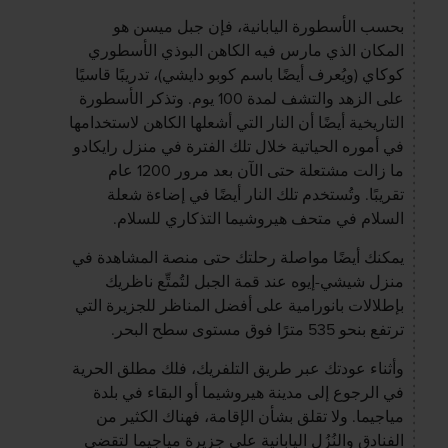
بحسب الأسطورة اليابانية، فإن جبل ميسن هو
المكان الذي مارس فيه الكاهن البوذي الأسطوري
كوكاي (ويُعرف أيضًا باسم كوبو دايشي)، تدريبًا قاسيًا
على الزهد والتشف لمدة 100 يوم. وتذكر الأسطورة
التاريخية أيضًا أن النار التي أشعلها الكاهن لاستخدامها
في أموره الحياتية خلال تلك الفترة في منزل رايكادو
ما زالت مشتعلة حتى الآن بعد مرور 1200 عام
تقريبًا. وتُستخدم تلك النار أيضًا في إضاءة شعلة
السلام في متحف هيروشيما التذكاري للسلام.
يمكنك أيضًا مواصلة رحلتك حتى منصة المشاهدة في
منزل شيشي-إيوه عند قمة الجبل لتُمتِّع ناظريك
بإطلالات بانورامية على أفضل المناظر للجزيرة التي
ترتفع بنحو 535 مترًا فوق مستوى سطح البحر.
وأثناء عودتك عبر طريق التلفريك، فلك مطلق الحرية
في الرجوع إلى مدينة هيروشيما أو البقاء في بلدة
مياجيما. ولا تقلق بشأن الإقامة، فهناك الكثير من
الفنادق والنُزُل اليابانية على جزيرة مياجيما لتقضي