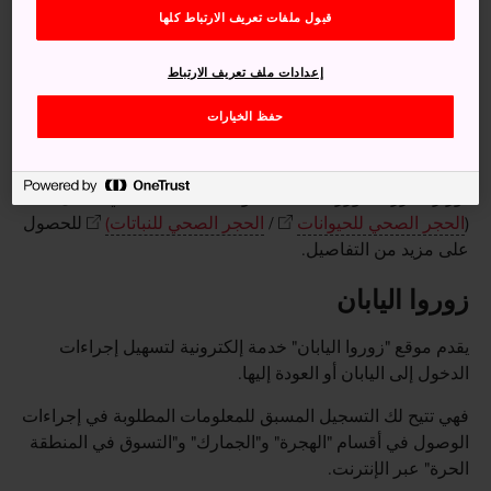
الأمراض الحيوانية المُعدية والآفات النباتية الضارة إلى البلاد.
قبول ملفات تعريف الارتباط كلها
في حال إدخال لحوم أو مشتقاتها، أو نباتات أو مشتقاتها إلى
اليابان بصورة غير شرعية، فسوف تتعرض لغرامة قدرها 3
إعدادات ملف تعريف الارتباط
ملايين ين ياباني (تصل إلى 50 مليون ين ياباني للكيانات التجارية)،
حفظ الخيارات
أو قد تواجه عقوبة السجن لمدة 3 سنوات.
يُرجى الاطلاع على
المواد الإعلانية
أو الموقع الإلكتروني
لوزارة الزراعة وزراعة الغابات ومصائد الأسماك في اليابان
(
الحجر الصحي للحيوانات
/
الحجر الصحي للنباتات)
للحصول
على مزيد من التفاصيل.
زوروا اليابان
يقدم موقع "زوروا اليابان" خدمة إلكترونية لتسهيل إجراءات
الدخول إلى اليابان أو العودة إليها.
فهي تتيح لك التسجيل المسبق للمعلومات المطلوبة في إجراءات
الوصول في أقسام "الهجرة" و"الجمارك" و"التسوق في المنطقة
الحرة" عبر الإنترنت.