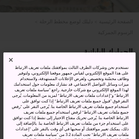
الصفحة الرئيسية
دليلك لوضع مخطط الرحلة
الرسوم الجمركية
الجمارك اليابانية
تعد
الصفحة الرسمية للجمارك اليابانية
المصدر الأكثر جدارة
نستخدم نحن وشركات الطرف الثالث بموافقتك ملفات تعريف الارتباط
بالثقة للإجابة عن أي أسئلة أو استفسارات تتعلق بالجمارك
على هذا الموقع الإلكتروني لقياس جمهور موقعنا الإلكتروني، ولتوفير
وظائف محسّنة وتخصيص، ولعرض الإعلانات المستهدفة، ولاستخدام
ورسوم الجمارك اليابانية.
ميزات وسائل التواصل الاجتماعي. قد نشارك معلومات حول استخدامك
لهذا الموقع الإلكتروني مع شركات خارجية. راجع ”سياسة ملفات تعريف
وعند دخولك اليابان، يطلب منك تقديم نموذج إقرار جمركي لكل
الارتباط“ و”إعدادات ملفات تعريف الارتباط“ لمزيد من المعلومات. يُرجى
أغراضك التي تحملها معك شخصيًا أو أمتعتك التي لا تحملها معك
النقر فوق ”قبول جميع ملفات تعريف الارتباط“ إذا كنت توافق على
عند منفذ الجمارك. وتتوفر نماذج الإقرار الجمركي على متن
استخدام جميع ملفات تعريف الارتباط الخاصة بنا. يُرجى النقر على ”رفض
جميع ملفات تعريف الارتباط“ لرفض استخدام جميع ملفات تعريف
الطائرة أو السفينة أو في منطقة تفتيش الجمارك في المطار.
الارتباط الخاصة بنا. يُرجى تحريك مفتاح الاختيار إلى نشط إذا كنت توافق
يمكنك أيضًا ملء هذا النموذج إلكترونيًا عبر صفحة الموقع
على استخدام جزء من ملفات تعريف الارتباط الخاصة بنا. بالإضافة إلى
الإلكتروني أو رمز الاستجابة السريعة (QR Code). وقد يكون من
ذلك، يمكنك تغيير موافقتك أو سحبها في أي وقت بالنقر على ”إعدادات
ملفات تعريف الارتباط“ تحت المادة 3.2 من ”سياسة ملفات تعريف
الضروري أيضًا اتخاذ المزيد من
إجراءات التخليص الجمركي