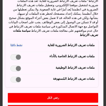
الارتباط“ ملفات تعريف الارتباط الضرورية للغاية: تُعد هذه الملفات
للمسافرين
، لذا تأكد من الاطلاع على جميع المعلومات
ضرورية لتشغيل موقعنا الإلكتروني، وتعطيل ملفات تعريف الارتباط
اللازمة.
الضرورية في انظمتنا يُعد أمرًا في غاية الصعوبة. ولا يمكن تعطيلها من
خلال أنظمتنا. يمكنك إعداد متصفحك لحظر هذه الملفات أو تنبيهك
بشأنها، ولكن في هذه الحالة، قد لا تعمل بعض أجزاء الموقع بشكل صحيح
وكما هو الحال في العديد من البلدان الأخرى، تُفرض قيود على
أو قد لا تتمكن من الوصول إلى بعض الوظائف. يجب على اصحاب البيانات
المسموحات المُعفاة من الرسوم
، لذلك تأكد من معرفتك بتلك
التواصل مع جهة الاتصال المذكورة في سياسة ملفات تعريف الارتباط في
القيود. تُطبق قيود مماثلة أيضًا على
الصادرات والواردات
. تمنع
حال عدم موافقتهم على معالجة ملفات تعريف الارتباط
سياسة ملفات
تعريف الارتباط
اتفاقية التجارة الدولية في الأنواع المهدَّدة بالانقراض من
مجموعات الحيوانات والنبات البرِّية (CITES) والقانون الياباني
ملفات تعريف الارتباط الضرورية للغاية
نشط دائمًا
التجارة في
العاج على المستوى الدولي.
ملفات تعريف الارتباط الخاصة بالأداء
حظر اللحوم/مشتقات اللحوم والنباتات/
مشتقات النباتات
ملفات تعريف الارتباط الوظيفية
يُحظر تمامًا إدخال أصناف اللحوم ومشتقاتها، والنباتات
ملفات تعريف الارتباط المُستهدِفة
ومشتقاتها إلى اليابان.
وقد حظر القانون الياباني المحلي (قانون مكافحة الأمراض
المعدية الحيوانية داخل البلاد وقانون حماية النبات) استيراد
رفض الكل
اللحوم والنباتات ومشتقاتهما إلى اليابان وذلك لمنع دخول