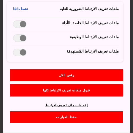
ملفات تعريف الارتباط الضرورية للغاية
نشط دائمًا
ملفات تعريف الارتباط الخاصة بالأداء
ملفات تعريف الارتباط الوظيفية
ملفات تعريف الارتباط المُستهدِفة
Foreign Embassies &
التخطيط للسفر في اليابان |
Consulates in Japan
Travel Japan（هيئة
السياحة الوطنية اليابانية）
رفض الكل
قبول ملفات تعريف الارتباط كلها
إعدادات ملف تعريف الارتباط
الوصول إلى اليابان
الخط الساخن لزوار اليابان
حفظ الخيارات