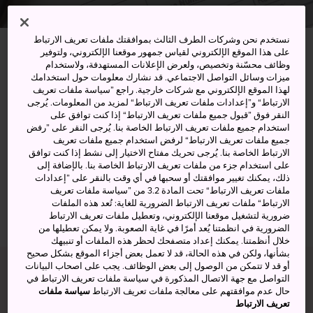
نستخدم نحن وشركات الطرف الثالث بموافقتك ملفات تعريف الارتباط
الصفحة الرئيسية
دليلك لوضع مخطط الرحلة
السفارات
على هذا الموقع الإلكتروني لقياس جمهور موقعنا الإلكتروني، ولتوفير
وظائف محسّنة وتخصيص، ولعرض الإعلانات المستهدفة، ولاستخدام
ميزات وسائل التواصل الاجتماعي. قد نشارك معلومات حول استخدامك
التواصل مع سفارتك أو قنصليتك
لهذا الموقع الإلكتروني مع شركات خارجية. راجع ”سياسة ملفات تعريف
الارتباط“ و”إعدادات ملفات تعريف الارتباط“ لمزيد من المعلومات. يُرجى
النقر فوق ”قبول جميع ملفات تعريف الارتباط“ إذا كنت توافق على
من غير المرجح أن تحتاج للاتصال بسفارتك أو قنصليتك أثناء
استخدام جميع ملفات تعريف الارتباط الخاصة بنا. يُرجى النقر على ”رفض
جميع ملفات تعريف الارتباط“ لرفض استخدام جميع ملفات تعريف
إقامتك في اليابان. ولكن قد يصبح ذلك ضروريًا في ظل ظروف
الارتباط الخاصة بنا. يُرجى تحريك مفتاح الاختيار إلى نشط إذا كنت توافق
معينة؛ مثل فقد جواز سفرك، وحالات الطوارئ، والكوارث
على استخدام جزء من ملفات تعريف الارتباط الخاصة بنا. بالإضافة إلى
الطبيعية، وأسباب أخرى. لذا، احرص على تدوين موقع سفارتك
ذلك، يمكنك تغيير موافقتك أو سحبها في أي وقت بالنقر على ”إعدادات
ملفات تعريف الارتباط“ تحت المادة 3.2 من ”سياسة ملفات تعريف
وتفاصيل جهات الاتصال بها.
الارتباط“ ملفات تعريف الارتباط الضرورية للغاية: تُعد هذه الملفات
ضرورية لتشغيل موقعنا الإلكتروني، وتعطيل ملفات تعريف الارتباط
اكتشف
مكان سفارتك أو قنصليتك
في اليابان. أو بدلًا من ذلك،
الضرورية في انظمتنا يُعد أمرًا في غاية الصعوبة. ولا يمكن تعطيلها من
ابحث عن
القنصليات اليابانية في الخارج
.
خلال أنظمتنا. يمكنك إعداد متصفحك لحظر هذه الملفات أو تنبيهك
بشأنها، ولكن في هذه الحالة، قد لا تعمل بعض أجزاء الموقع بشكل صحيح
أو قد لا تتمكن من الوصول إلى بعض الوظائف. يجب على اصحاب البيانات
التواصل مع جهة الاتصال المذكورة في سياسة ملفات تعريف الارتباط في
نوصيك به
حال عدم موافقتهم على معالجة ملفات تعريف الارتباط
سياسة ملفات
تعريف الارتباط