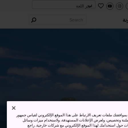
نة
وافقتك ملفات تعريف الارتباط على هذا الموقع الإلكتروني لقياس جمهور
حسّنة وتخصيص، ولعرض الإعلانات المستهدفة، ولاستخدام ميزات وسائل
ت حول استخدامك لهذا الموقع الإلكتروني مع شركات خارجية. راجع