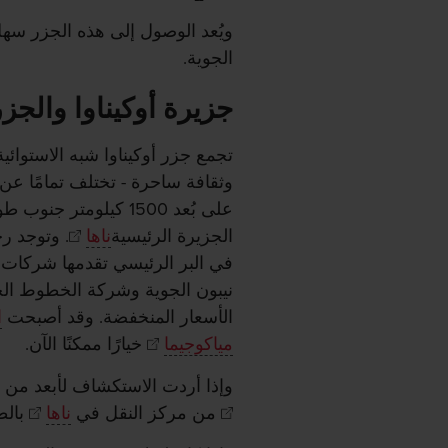
ويُعد الوصول إلى هذه الجزر سهل
الجوية.
جزيرة أوكيناوا والجز
تجمع جزر أوكيناوا شبه الاستوائية 
وثقافة ساحرة - تختلف تمامًا عن 
على بُعد 1500 كيلومت
الجزيرة الرئيسية
ناها
. وتوجد ر
في البر الرئيسي تقدمها شركات 
نيبون الجوية وشركة الخطوط الج
الأسعار المنخفضة. وقد أصبحت
ا
مياكوجيما
خيارًا ممكنًا الآن.
وإذا أردت الاستكشاف لأبعد من ا
من مركز النقل في
ناها
بالطا