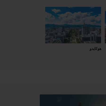
هوكايدو