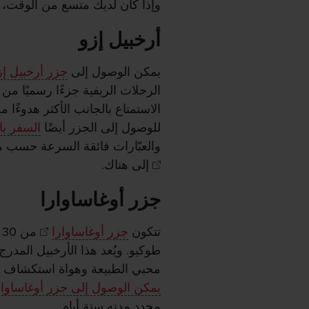
وإذا كان لديك متسع من الوقت، 
أرخبيل إزو
يمكن الوصول إلى
جزر أرخبيل إز
الرحلات الريفية جزءًا رسميًا م
الاستمتاع بالجانب الأكثر هدوءًا 
للوصول إلى الجزر أيضًا
السفر ب
والعبّارات فائقة السرعة حسب 
إلى هناك.
جزر أوغاساوارا
تتكون
جزر أوغاساوارا
طوكيو. ويُعد هذا الأرخبيل المدر
محبي الطبيعة وهواة استكشاف الن
يمكن الوصول إلى جزر أوغاساوار
محدد مدته ستة أيام.