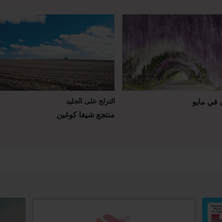
ن في مايو
التزلج على الجليد
منتجع شيغا كوغين