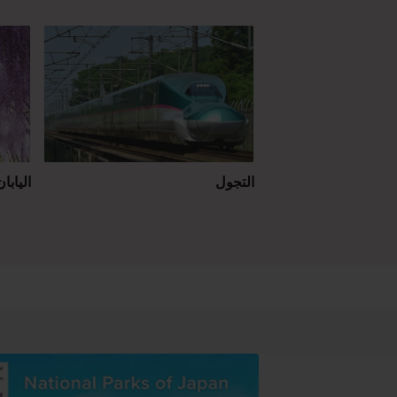
التجول
اليابا