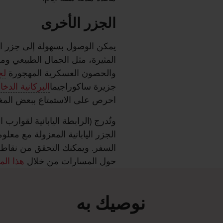
الجزر الأخرى
يمكن الوصول بسهولة إلى جزر اليا
المثيرة، مثل الجمال الطبيعي و
والحصون العسكرية المهجورة
لج
جزيرة ساكوراجيما
البركانية الدخان
احرص على الاستمتاع ببعض المغامر
وتُدرج (الرابطة اليابانية لقوار
الجزر اليابانية المعزولة مع معلو
السفر. ويمكنك التحقق من نقا
حول المسارات من خلال
هذا الم
نوصيك به