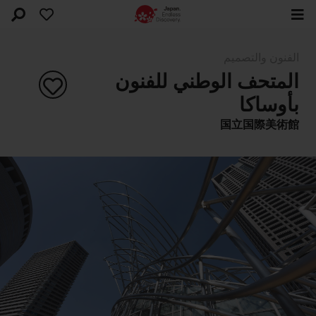
الفنون والتصميم
المتحف الوطني للفنون
بأوساكا
国立国際美術館