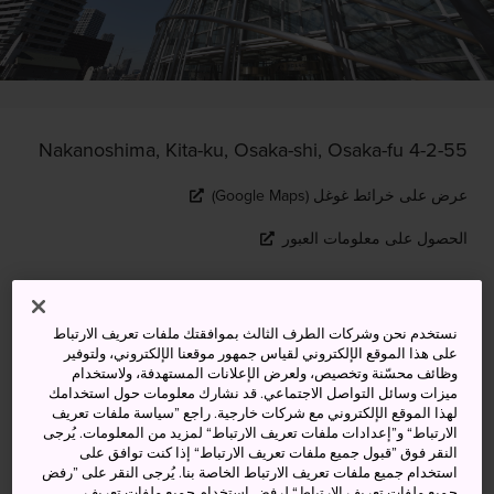
4-2-55 Nakanoshima, Kita-ku, Osaka-shi, Osaka-fu
عرض على خرائط غوغل (Google Maps)
الحصول على معلومات العبور
الكلمات المفتاحية
الخريطة
نستخدم نحن وشركات الطرف الثالث بموافقتك ملفات تعريف الارتباط
على هذا الموقع الإلكتروني لقياس جمهور موقعنا الإلكتروني، ولتوفير
وظائف محسّنة وتخصيص، ولعرض الإعلانات المستهدفة، ولاستخدام
أول متحف فني وطني في اليابان
ميزات وسائل التواصل الاجتماعي. قد نشارك معلومات حول استخدامك
لهذا الموقع الإلكتروني مع شركات خارجية. راجع ”سياسة ملفات تعريف
يركز على جمع الأعمال الفنية
الارتباط“ و”إعدادات ملفات تعريف الارتباط“ لمزيد من المعلومات. يُرجى
النقر فوق ”قبول جميع ملفات تعريف الارتباط“ إذا كنت توافق على
المعاصرة.
استخدام جميع ملفات تعريف الارتباط الخاصة بنا. يُرجى النقر على ”رفض
جميع ملفات تعريف الارتباط“ لرفض استخدام جميع ملفات تعريف