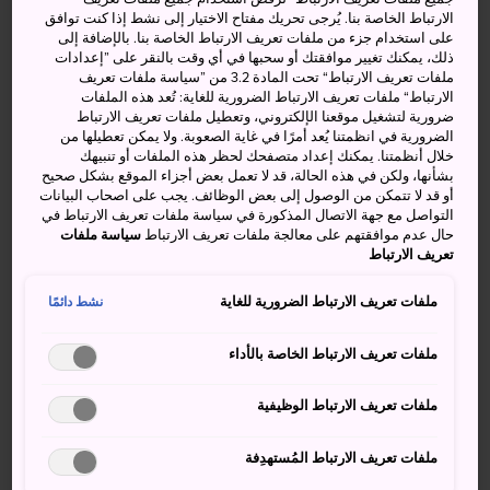
الارتباط الخاصة بنا. يُرجى تحريك مفتاح الاختيار إلى نشط إذا كنت توافق
تمتد منظومة الأقواس المعدنية فوق رؤوس الزائرين لتشير إلى
على استخدام جزء من ملفات تعريف الارتباط الخاصة بنا. بالإضافة إلى
موقع هذا المتحف الواقع تحت سطح الأرض. يحتوي المتحف،
ذلك، يمكنك تغيير موافقتك أو سحبها في أي وقت بالنقر على ”إعدادات
ملفات تعريف الارتباط“ تحت المادة 3.2 من ”سياسة ملفات تعريف
الذي يتكون من ثلاثة طوابق سفلية، على مجموعة من حوالي
الارتباط“ ملفات تعريف الارتباط الضرورية للغاية: تُعد هذه الملفات
8000 قطعة من الفن المعاصر من جميع أنحاء العالم، بشكل
ضرورية لتشغيل موقعنا الإلكتروني، وتعطيل ملفات تعريف الارتباط
رئيسي من عام 1945 فصاعدًا، ويعرض مجموعات ويقيم معارض
الضرورية في انظمتنا يُعد أمرًا في غاية الصعوبة. ولا يمكن تعطيلها من
خلال أنظمتنا. يمكنك إعداد متصفحك لحظر هذه الملفات أو تنبيهك
خاصة عدة مرات في السنة.
بشأنها، ولكن في هذه الحالة، قد لا تعمل بعض أجزاء الموقع بشكل صحيح
أو قد لا تتمكن من الوصول إلى بعض الوظائف. يجب على اصحاب البيانات
التواصل مع جهة الاتصال المذكورة في سياسة ملفات تعريف الارتباط في
حال عدم موافقتهم على معالجة ملفات تعريف الارتباط
سياسة ملفات
تعريف الارتباط
لا تفوت:
ملفات تعريف الارتباط الضرورية للغاية
نشط دائمًا
متحف فني بالكامل تحت الأرض صممه المعمار
العالمي الشهير سيزار بيلي
ملفات تعريف الارتباط الخاصة بالأداء
تُقام معارض مجموعة ومعارض موضوعية عدة مرات
ملفات تعريف الارتباط الوظيفية
في السنة، تعرض مجموعة واسعة من الأعمال الفنية
المعاصرة من اليابان والخارج
ملفات تعريف الارتباط المُستهدِفة
يوجد أدلة صوتية باللغات اليابانية، الإنجليزية، الصينية،