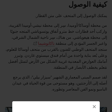
كيفية الوصول
يمكنك الوصول إلى المتحف على متن القطار.
من محطة أوساكا/أوميدا، سِر إلى محطة نيشي-أوميدا القريبة،
واركب أحد قطارات خط مترو أنفاق يوتسوباشي المتجه جنوبًا
إلى محطة هيغوباشي. من هناك، سِر ناحية الشمال الشرقي،
واعبر الجسر المؤدي إلى منطقة
ناكانوشيما
.
ستجد المتحف الوطني للفنون بالقرب من متحف أوساكا للعلوم،
وعلى بُعد بناية واحدة من أمام فندق ميستوي غاردن. وتبرز
أمامك العوارض المعدنية غريبة الشكل من الأرض لتمثل أفضل
مَعلم يخطف الأبصار في المنطقة.
لقد صمم المبنى المعماري الشهير "سيزار بيلي"، الذي يرجع
أصله إلى الأرجنتين، وهو مستوحى من قوة الحياة في عيدان
البامبو ونمو الفن المعاصر وتطوره.
×