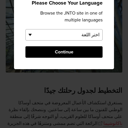
Please Choose Your Language
Browse the JNTO site in one of
multiple languages
Continue
التخطيط لجدول رحلتك جيدًا
يستغرق استكشاف الأعمال المعروضة في متحف أوساكا
الوطني للفنون ما بين ساعة إلى ساعتين. وننصحك بإلقاء نظرة
على متحف أوساكا للعلوم القريب، أو التوجه شرقًا إلى منطقة
ناكانوشيما
الرائعة التي تضم ممشى ومتنزهًا في هذه الجزيرة